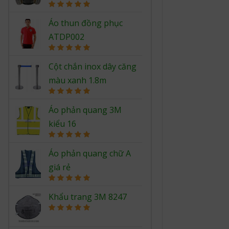
Rated
5.00
out of 5
Áo thun đồng phục
ATDP002
Rated
5.00
out of 5
Cột chắn inox dây căng
màu xanh 1.8m
Rated
5.00
out of 5
Áo phản quang 3M
kiểu 16
Rated
5.00
out of 5
Áo phản quang chữ A
giá rẻ
Rated
5.00
out of 5
Khẩu trang 3M 8247
Rated
5.00
out of 5