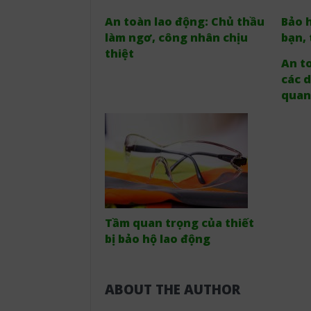
An toàn lao động: Chủ thầu
Bảo h
làm ngơ, công nhân chịu
bạn, 
thiệt
An to
các 
quan
Tầm quan trọng của thiết
bị bảo hộ lao động
ABOUT THE AUTHOR