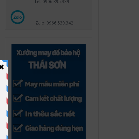
Tel: 0906.895.339
Zalo: 0966.539
.342