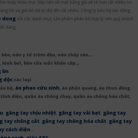
 nhà nhập khẩu trực tiếp nên về mặt bằng giá sẽ rẻ hơn rất nhiều so
úng tôi và giá đó đã bị đội lên rất nhiều. Công ty bảo hộ lao động
o dong
với các danh mục sản phẩm phân bổ hợp lý nên quý khách
 dễ dàng.
i bèo, nón y tế trùm đầu, nón thủy sản…
, kính bơi, bồn rửa mắt khẩn cấp…
g ồn
g độc
các loại
áo phao cứu sinh
bảo hộ,
, áo phản quang, áo thun đồng
 tĩnh điện, quần áo chống chay, quần áo chống hóa chất,
su
găng tay chịu nhiệt
găng tay vải bạt
găng tay
,
,
,
g tay chống cắt
găng tay chống hóa chất
găng tay
,
,
ay cách điện
…
hòng sạch
giày ABC
,
…