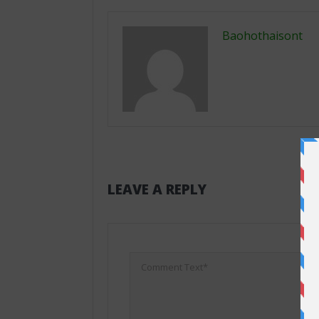
Baohothaisont
LEAVE A REPLY