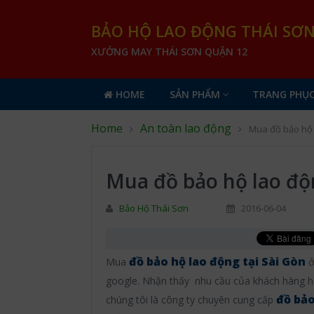
BẢO HỘ LAO ĐỘNG THÁI SƠ
XƯỞNG MAY THÁI SƠN QUẬN 12
HOME
SẢN PHẨM
TRANG PHỤC
Home
An toàn lao động
Mua đồ bảo hộ l
Mua đồ bảo hộ lao độn
Bảo Hộ Thái Sơn
2016-06-04
đồ bảo hộ lao động tại Sài Gòn
Mua
ở
google. Nhận thấy nhu cầu của khách hàng hô
đồ bảo
chúng tôi là công ty chuyên cung cấp