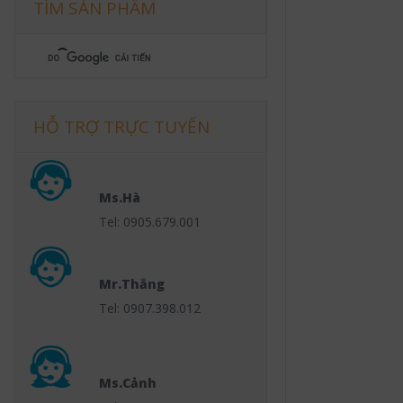
TÌM SẢN PHẨM
HỖ TRỢ TRỰC TUYẾN
Ms.Hà
Tel: 0905.679.001
Mr.Thắng
Tel: 0907.398.012
Ms.Cảnh