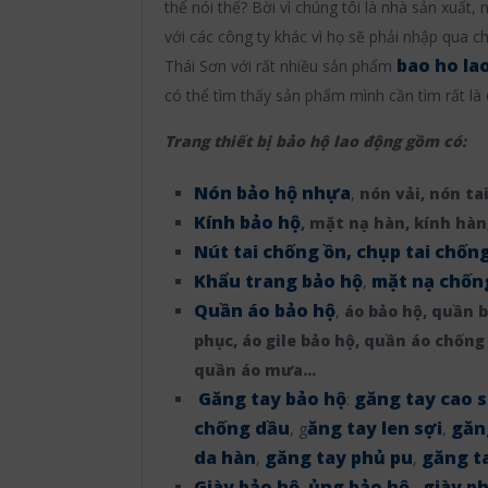
thể nói thế? Bời vì chúng tôi là nhà sản xuất,
với các công ty khác vì họ sẽ phải nhập qua ch
bao ho la
Thái Sơn với rất nhiều sản phẩm
có thể tìm thấy sản phẩm mình cần tìm rất là
Trang thiết bị bảo hộ lao động gồm có:
Nón bảo hộ nhựa
,
nón vải, nón ta
Kính bảo hộ
, mặt nạ hàn, kính hàn
Nút tai chống ồn, chụp tai chốn
Khẩu trang bảo hộ
mặt nạ chốn
,
Quần áo bảo hộ
,
áo bảo hộ, quần 
phục, áo gile bảo hộ, quần áo chống
quần áo mưa…
Găng tay bảo hộ
găng tay cao 
:
chống dầu
ăng tay len sợi
găn
, g
,
da hàn
găng tay phủ pu
găng t
,
,
Giày bảo hộ
ủng bảo hộ
giày p
,
,