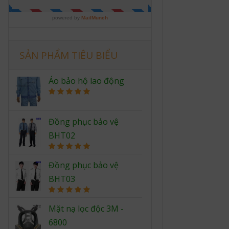
SẢN PHẨM TIÊU BIỂU
Áo bảo hộ lao động
Rated
5.00
out of 5
Đồng phục bảo vệ
BHT02
Rated
5.00
out of 5
Đồng phục bảo vệ
BHT03
Rated
5.00
out of 5
Mặt nạ lọc độc 3M -
6800