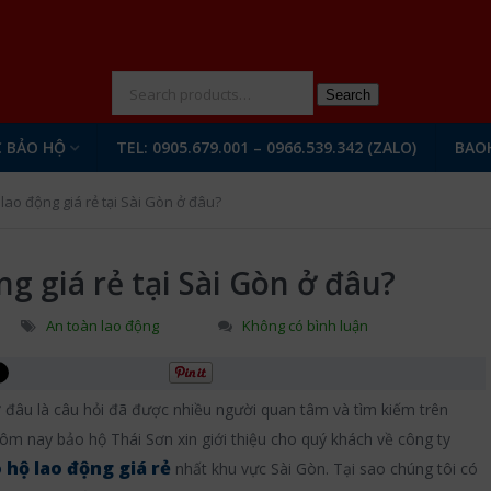
N
Search
 BẢO HỘ
TEL: 0905.679.001 – 0966.539.342 (ZALO)
BAO
ao động giá rẻ tại Sài Gòn ở đâu?
g giá rẻ tại Sài Gòn ở đâu?
An toàn lao động
Không có bình luận
 đâu là câu hỏi đã được nhiều người quan tâm và tìm kiếm trên
m nay bảo hộ Thái Sơn xin giới thiệu cho quý khách về công ty
 hộ lao động giá rẻ
nhất khu vực Sài Gòn. Tại sao chúng tôi có