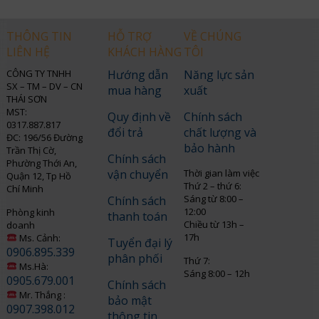
THÔNG TIN
HỖ TRỢ
VỀ CHÚNG
LIÊN HỆ
KHÁCH HÀNG
TÔI
CÔNG TY TNHH
Hướng dẫn
Năng lực sản
SX – TM – DV – CN
mua hàng
xuất
THÁI SƠN
MST:
Quy định về
Chính sách
0317.887.817
đổi trả
chất lượng và
ĐC: 196/56 Đường
bảo hành
Trần Thị Cờ,
Chính sách
Phường Thới An,
vận chuyển
Thời gian làm việc
Quận 12, Tp Hồ
Thứ 2 – thứ 6:
Chí Minh
Sáng từ 8:00 –
Chính sách
12:00
Phòng kinh
thanh toán
Chiều từ 13h –
doanh
17h
Ms. Cảnh:
Tuyển đại lý
0906.895.339
phân phối
Thứ 7:
Ms.Hà:
Sáng 8:00 – 12h
0905.679.001
Chính sách
Mr. Thắng :
bảo mật
0907.398.012
thông tin