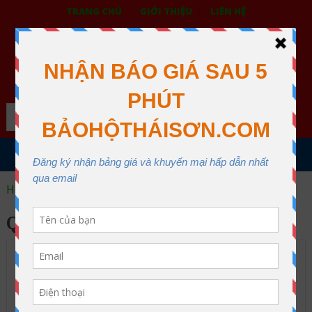
TRANG CHỦ
GIỚI THIỆU
LIÊN HỆ
BẢO HỘ LAO ĐỘNG THÁI SƠN
XƯỞNG MAY THÁI SƠN QUẬN 12
Search
MENU
Home
Quần áo Bảo Hộ Hàn Quốc
QUẦN ÁO BẢO HỘ HÀN QUỐC