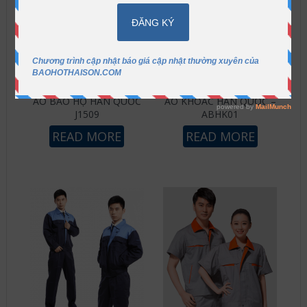
ÁO BẢO HỘ HÀN QUỐC
ÁO KHOÁC HÀN QUỐC –
J1509
ABHK01
READ MORE
READ MORE