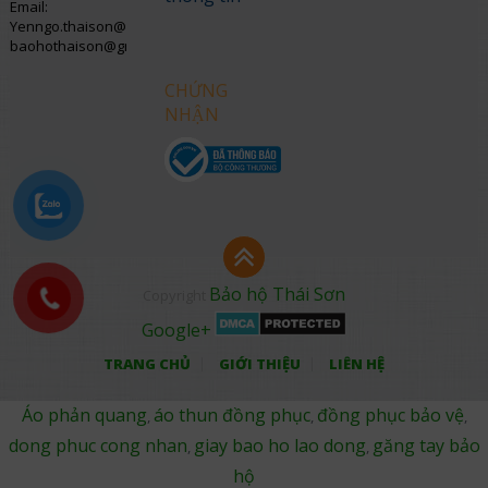
Email:
Yenngo.thaison@gmail.com
baohothaison@gmail.com
CHỨNG
NHẬN
Bảo hộ Thái Sơn
Copyright
Google+
TRANG CHỦ
GIỚI THIỆU
LIÊN HỆ
Áo phản quang
áo thun đồng phục
đồng phục bảo vệ
,
,
,
dong phuc cong nhan
giay bao ho lao dong
găng tay bảo
,
,
hộ