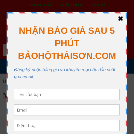
TRANG CHỦ
GIỚI THIỆU
LIÊN HỆ
BẢO HỘ LAO ĐỘNG THÁI SƠN
XƯỞNG MAY THÁI SƠN QUẬN 12
Search
MENU
Home
Kính bảo hộ - Mặt nạ hàn
Mặt nạ hàn
MẶT NẠ HÀN