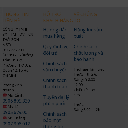
THÔNG TIN
HỖ TRỢ
VỀ CHÚNG
LIÊN HỆ
KHÁCH HÀNG
TÔI
CÔNG TY TNHH
Hướng dẫn
Năng lực sản
SX – TM – DV – CN
mua hàng
xuất
THÁI SƠN
MST:
Quy định về
Chính sách
0317.887.817
đổi trả
chất lượng và
ĐC: 196/56 Đường
bảo hành
Trần Thị Cờ,
Chính sách
Phường Thới An,
vận chuyển
Thời gian làm việc
Quận 12, Tp Hồ
Thứ 2 – thứ 6:
Chí Minh
Sáng từ 8:00 –
Chính sách
12:00
Phòng kinh
thanh toán
Chiều từ 13h –
doanh
17h
Ms. Cảnh:
Tuyển đại lý
0906.895.339
phân phối
Thứ 7:
Ms.Hà:
Sáng 8:00 – 12h
0905.679.001
Chính sách
Mr. Thắng :
bảo mật
0907.398.012
thông tin