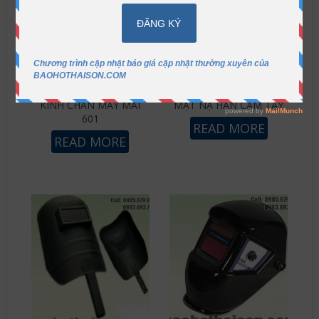
KÍNH CHẮN MÁY MÀI
MẶT NẠ HÀN CẦM TAY
601
READ MORE
READ MORE