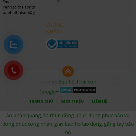
Email:
Yenngo.thaison@gmail.com
baohothaison@gmail.com
CHỨNG
NHẬN
Bảo hộ Thái Sơn
Copyright
Google+
TRANG CHỦ
GIỚI THIỆU
LIÊN HỆ
Áo phản quang
áo thun đồng phục
đồng phục bảo vệ
,
,
,
dong phuc cong nhan
giay bao ho lao dong
găng tay bảo
,
,
hộ