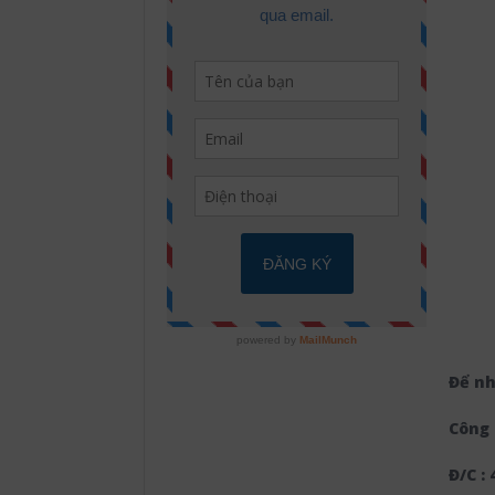
Để nh
Công 
Đ/C :