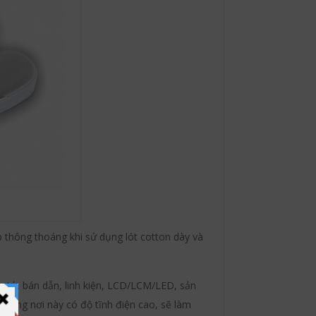
úp thông thoáng khi sử dụng lót cotton dày và
n tử, bán dẫn, linh kiện, LCD/LCM/LED, sản
 Những nơi này có độ tĩnh điện cao, sẽ làm