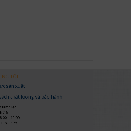
ÚNG TÔI
ực sản xuất
sách chất lượng và bảo hành
n làm việc
thứ 6:
8:00 – 12:00
 13h – 17h