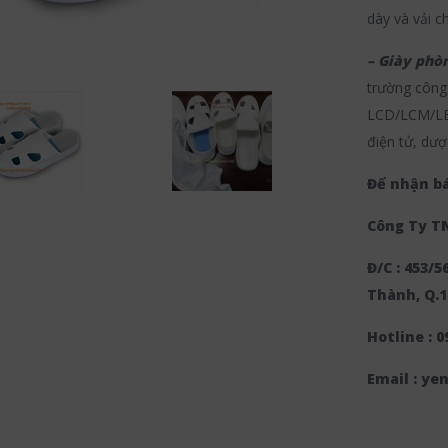
dày và vải 
– Giày phò
trường công 
LCD/LCM/LED
điện tử, dượ
Để nhận bá
Công Ty T
Đ/C : 453/
Thành, Q.1
Hotline : 0
Email : y