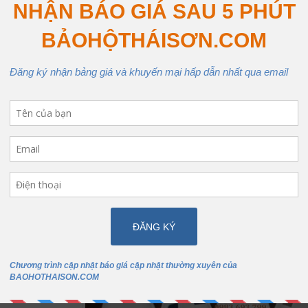
ởng đến toàn bộ sản phẩm và nguy hiểm hơn là ảnh hưởng tới công n
ày dép chống tĩnh điện là không có tính chất cách điện, nên không đ
ực nhất là những môi trường có dòng điện và tia lửa điện cao
năng của giày phòng sạch chống tĩnh điện
10
6
Ω- 10
9
Ω
giày có điện trở bề mặt:
.
h chịu ma sát, tính chống cong.
h chống bong phù hợp với yêu cầu tiêu chuẩn quốc tế.
ết kế giày chống tĩnh điện PVC
u dáng: dạng lưới, dạng lỗ, dạng kín …
phòng sạch chống tĩnh điện
cỡ từ: 34 đến 44, Màu vải lót đế theo