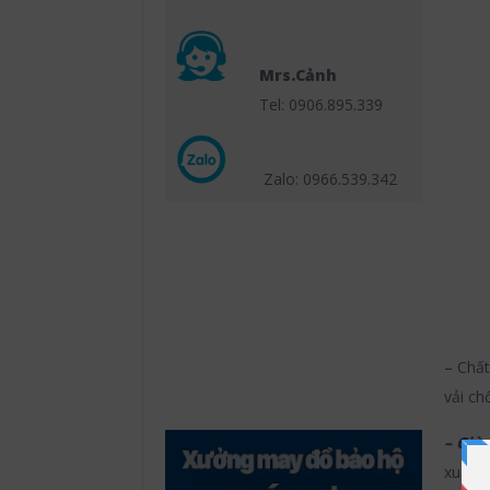
Mrs.Cảnh
Tel: 0906.895.339
Zalo: 0966.539
.342
– Chất
vải ch
– Già
xuất t