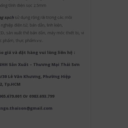
chống tĩnh điện sọc 2.5mm
ng sạch
sử dụng rộng rãi trong các môi
nghiệp điện tử, bán dẫn, linh kiện,
, sản xuất thể bán dẫn, máy móc thiết bị, vi
c phẩm, thực phẩm.v.v..
o giá và đặt hàng vui lòng liên hệ :
NHH Sản Xuất – Thương Mại Thái Sơn
56/30 Lê Văn Khương, Phường Hiệp
2, Tp.HCM
905.679.001 Or 0983.693.799
enngo.thaison@gmail.com