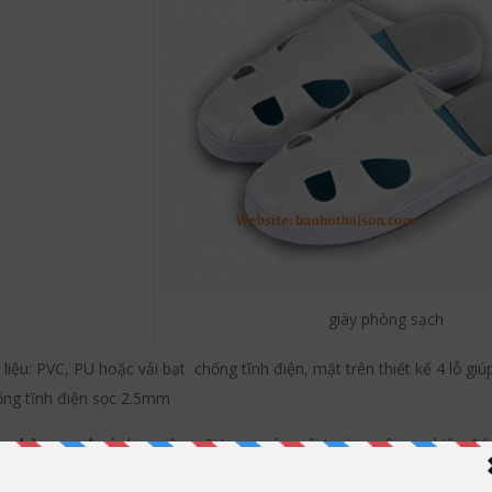
giày phòng sạch
 liệu: PVC, PU hoặc vải bạt chống tĩnh điện, mặt trên thiết kế 4 lỗ gi
ống tĩnh điện sọc 2.5mm
y phòng sạch
sử dụng rộng rãi trong các môi trường công nghiệp điệ
hể bán dẫn, máy móc thiết bị, vi điện tử, dược phẩm, thực phẩm.v.v..