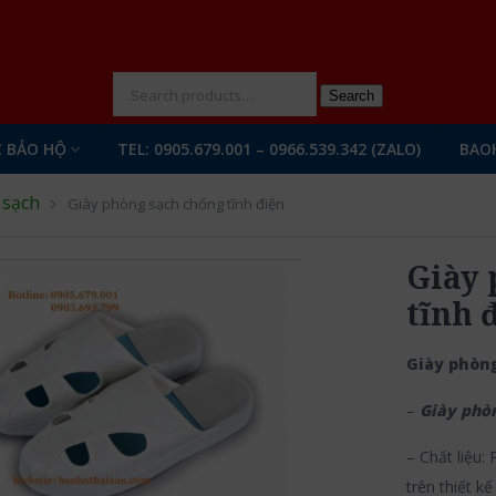
N
Search
 BẢO HỘ
TEL: 0905.679.001 – 0966.539.342 (ZALO)
BAO
 sạch
Giày phòng sạch chống tĩnh điện
Giày 
tĩnh 
Giày phòng
–
Giày phò
– Chất liệu:
trên thiết k