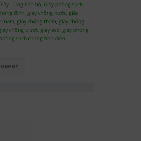
Giày - Ủng bảo hộ
Giày phòng sạch
,
chống đinh
giày chống nước
giày
,
,
ớc nam
giày chống thấm
giày chống
,
,
giày chống trượt
giày esd
giày phòng
,
,
 phòng sạch chống tĩnh điện
OMMENT