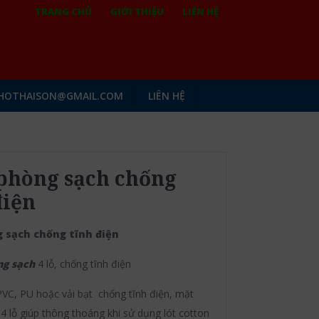
TRANG CHỦ
GIỚI THIỆU
LIÊN HỆ
HOTHAISON@GMAIL.COM
LIÊN HỆ
phòng sạch chống
điện
 sạch chống tĩnh điện
ng sạch
4 lỗ, chống tĩnh điện
 PVC, PU hoặc vải bạt chống tĩnh điện, mặt
ế 4 lỗ giúp thông thoáng khi sử dụng lót cotton