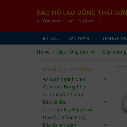
BẢO HỘ LAO ĐỘNG THÁI SƠ
XƯỞNG MAY THÁI SƠN QUẬN 12
HOME
SẢN PHẨM
TRANG PHỤC
Home
Giày - Ủng bảo hộ
Giày phòng
DANH MỤC SẢN PHẨM
An toàn ngành điện
Áo Khoác Đồng Phục
Áo thun đồng phục
Bảo vệ đầu
Cưa Cầm Tay Hàn Quốc
Dây cảo chằng hàng
Dây đai an toàn