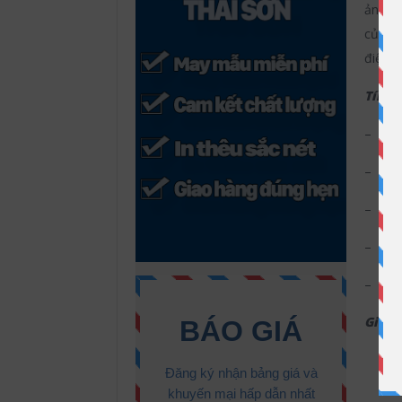
ảnh hư
của gi
điện l
Tính 
– Đế 
– Tín
– Tín
– Thi
– Kiể
Giầy 