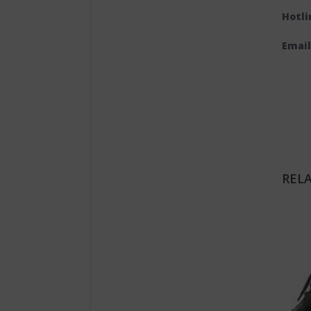
Hotli
Email
REL