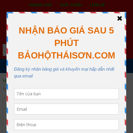
TRANG CHỦ
GIỚI THIỆU
LIÊN HỆ
BẢO HỘ LAO ĐỘNG THÁI SƠN
XƯỞNG MAY THÁI SƠN QUẬN 12
Search
MENU
Home
Đồng phục công sở
Áo blouse
Áo blouse
Trắng ABS01