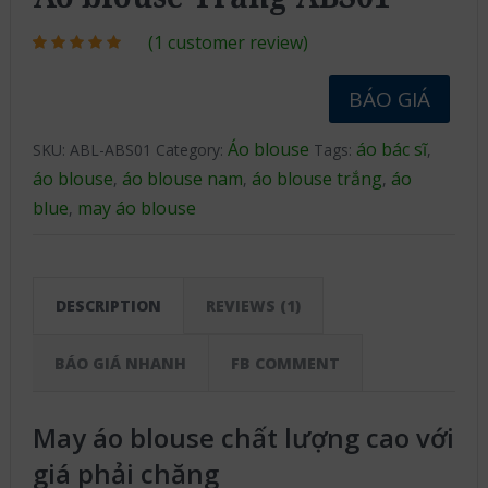
(
1
customer review)
Rated
1
5.00
out of 5
based on
BÁO GIÁ
customer
rating
Áo blouse
áo bác sĩ
SKU:
ABL-ABS01
Category:
Tags:
,
áo blouse
áo blouse nam
áo blouse trắng
áo
,
,
,
blue
may áo blouse
,
DESCRIPTION
REVIEWS (1)
BÁO GIÁ NHANH
FB COMMENT
May áo blouse chất lượng cao với
giá phải chăng