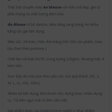
Thái Sơn chuyên may
áo blouse
với mẫu mã đẹp, giá cả
phải chăng và chất lượng đảm bảo.
Áo Blouse
cổ bẻ danton, kiểu dáng sang trọng. Áo khóa
bằng cúc gài tiện dụng.
Màu sắc: 24 màu ( Nếu đơn hàng trên 500 sản phẩm, màu
tùy chọn theo pantone )
Chất liệu vải kaki 65/35, trọng lượng 220gsm, thoáng mát, ít
bám bẩn.
Size: Đầy đủ mọi size theo yêu cầu của quý khách. (XS, S,
M, L, XL, XXL, XXXL)
Nhiều túi tiện dụng, kích thước lớn, đựng được nhiều dụng
cụ. Túi bên ngực trái có khe cắm viết.
Sản phẩm được ưa chuộng trong ngành y, thực phẩm,