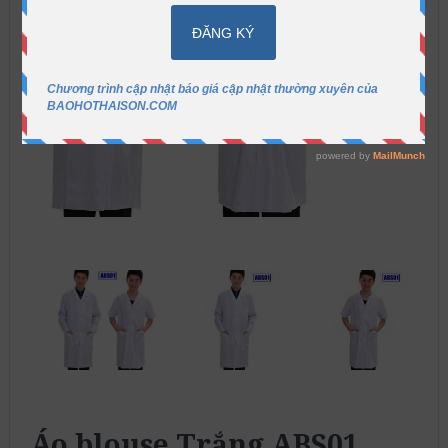
Áo blouse Trắng ABS01