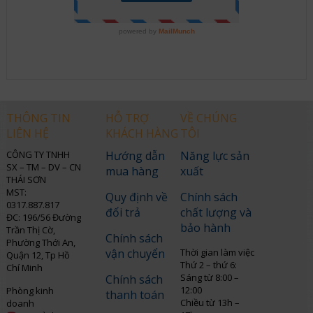
THÔNG TIN
HỖ TRỢ
VỀ CHÚNG
LIÊN HỆ
KHÁCH HÀNG
TÔI
CÔNG TY TNHH
Hướng dẫn
Năng lực sản
SX – TM – DV – CN
mua hàng
xuất
THÁI SƠN
MST:
Quy định về
Chính sách
0317.887.817
đổi trả
chất lượng và
ĐC: 196/56 Đường
bảo hành
Trần Thị Cờ,
Chính sách
Phường Thới An,
vận chuyển
Thời gian làm việc
Quận 12, Tp Hồ
Thứ 2 – thứ 6:
Chí Minh
Sáng từ 8:00 –
Chính sách
12:00
Phòng kinh
thanh toán
Chiều từ 13h –
doanh