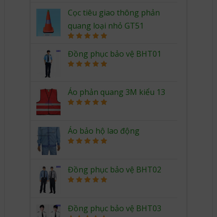
Rated
5.00
out of 5
Cọc tiêu giao thông phản
quang loại nhỏ GT51
Rated
5.00
out of 5
Đồng phục bảo vệ BHT01
Rated
5.00
out of 5
Áo phản quang 3M kiểu 13
Rated
5.00
out of 5
Áo bảo hộ lao động
Rated
5.00
out of 5
Đồng phục bảo vệ BHT02
Rated
5.00
out of 5
Đồng phục bảo vệ BHT03