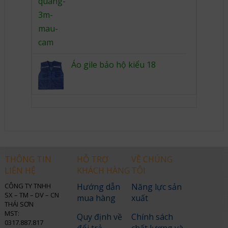
Áo gile bảo hộ kiểu 18
THÔNG TIN
HỖ TRỢ
VỀ CHÚNG
LIÊN HỆ
KHÁCH HÀNG
TÔI
CÔNG TY TNHH
Hướng dẫn
Năng lực sản
SX – TM – DV – CN
mua hàng
xuất
THÁI SƠN
MST:
Quy định về
Chính sách
0317.887.817