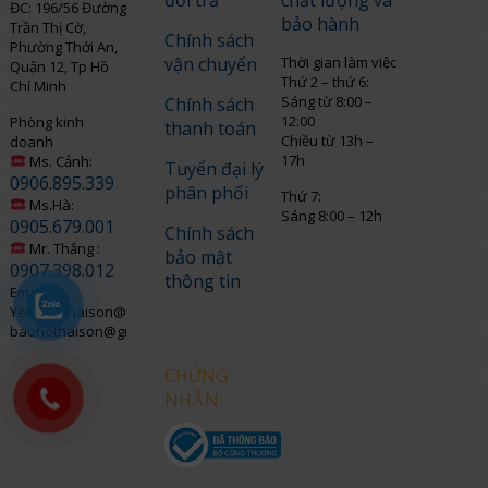
đổi trả
chất lượng và
ĐC: 196/56 Đường
bảo hành
Trần Thị Cờ,
Chính sách
Phường Thới An,
vận chuyển
Thời gian làm việc
Quận 12, Tp Hồ
Thứ 2 – thứ 6:
Chí Minh
Sáng từ 8:00 –
Chính sách
12:00
Phòng kinh
thanh toán
Chiều từ 13h –
doanh
17h
Ms. Cảnh:
Tuyển đại lý
0906.895.339
phân phối
Thứ 7:
Ms.Hà:
Sáng 8:00 – 12h
0905.679.001
Chính sách
Mr. Thắng :
bảo mật
0907.398.012
thông tin
Email:
Yenngo.thaison@gmail.com
baohothaison@gmail.com
CHỨNG
NHẬN