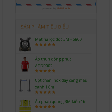
SẢN PHẨM TIÊU BIỂU
Mặt nạ lọc độc 3M - 6800
Rated
5.00
out of 5
Áo thun đồng phục
ATDP002
Rated
5.00
out of 5
Cột chắn inox dây căng màu
xanh 1.8m
Rated
5.00
out of 5
Áo phản quang 3M kiểu 16
Rated
5.00