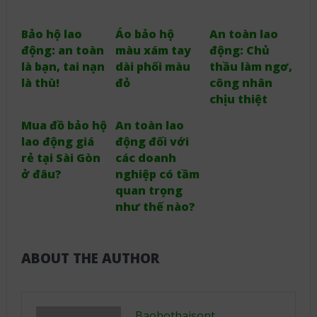
Bảo hộ lao
Áo bảo hộ
An toàn lao
động: an toàn
màu xám tay
động: Chủ
là bạn, tai nạn
dài phối màu
thầu làm ngơ,
là thù!
đỏ
công nhân
chịu thiệt
Mua đồ bảo hộ
An toàn lao
lao động giá
động đối với
rẻ tại Sài Gòn
các doanh
ở đâu?
nghiệp có tầm
quan trọng
như thế nào?
ABOUT THE AUTHOR
Baohothaisont