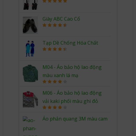
Rated
5.00
out of 5
Giày ABC Cao Cổ
Rated
4.67
out of 5
Tạp Dề Chống Hóa Chất
Rated
4.50
out of 5
M04 - Áo bảo hộ lao động
màu xanh lá mạ
Rated
4.00
out
M06 - Áo bảo hộ lao động
of 5
vải kaki phối màu ghi đỏ
Rated
4.00
out
Áo phản quang 3M màu cam
of 5