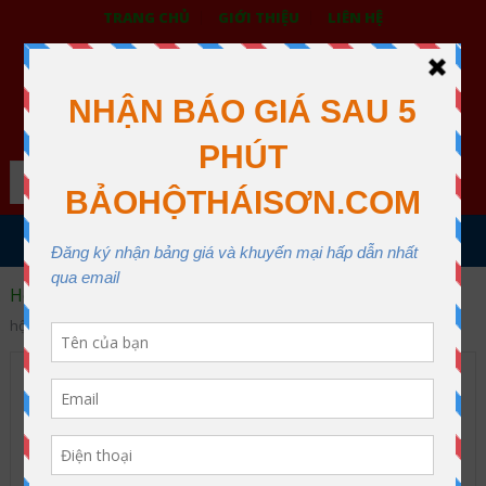
TRANG CHỦ
GIỚI THIỆU
LIÊN HỆ
BẢO HỘ LAO ĐỘNG THÁI SƠN
XƯỞNG MAY THÁI SƠN QUẬN 12
Search
MENU
Home
An toàn lao động
Tầm quan trọng của thiết bị bảo
hộ lao động
Tầm quan trọng của thiết bị
bảo hộ lao động