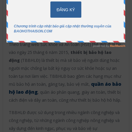
Bảo Hộ Thái Sơn
2018-03-26
An toàn
lao động
Không có bình luận
ẩn
Nội dung
[
]
Theo trang web Sức khỏe và An toàn (HSE) thế giới đưa tin
vào ngày 25 tháng 6 năm 2015,
thiết bị bảo hộ lao
động
(TBBHLĐ) là thiết bị mà sẽ bảo vệ người dùng hoặc
người mặc chống lại bất kỳ nguy cơ sức khỏe hoặc sự an
toàn tại nơi làm việc. TBBHLĐ bao gồm các hạng mục như
quần áo bảo
mũ bảo hộ an toàn, găng tay, bảo vệ mắt,
hộ lao động
, quần áo phản quang, giày an toàn, thiết bị
cách điện và dây an toàn, cũng như thiết bị bảo hộ hô hấp.
TBBHLĐ được sử dụng trong nhiều ngành công nghiệp và
công nghiệp, từ những ngành công nghiệp nông nghiệp và
xây dựng đến kinh ngạc, phục vụ và bảo vệ sự