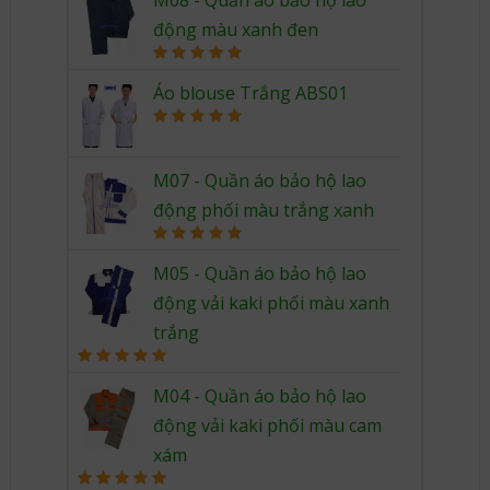
động màu xanh đen
Rated
5.00
out of 5
Áo blouse Trắng ABS01
Rated
5.00
out of 5
M07 - Quần áo bảo hộ lao
động phối màu trắng xanh
Rated
5.00
out of 5
M05 - Quần áo bảo hộ lao
động vải kaki phối màu xanh
trắng
Rated
5.00
out of 5
M04 - Quần áo bảo hộ lao
động vải kaki phối màu cam
xám