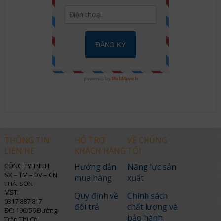
THÔNG TIN
HỖ TRỢ
VỀ CHÚNG
LIÊN HỆ
KHÁCH HÀNG
TÔI
CÔNG TY TNHH
Hướng dẫn
Năng lực sản
SX – TM – DV – CN
mua hàng
xuất
THÁI SƠN
MST:
Quy định về
Chính sách
0317.887.817
đổi trả
chất lượng và
ĐC: 196/56 Đường
bảo hành
Trần Thị Cờ,