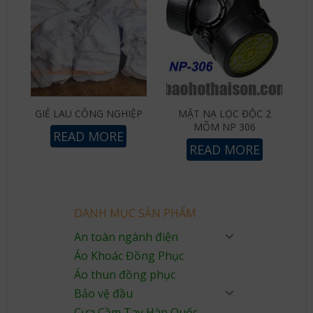
GIẺ LAU CÔNG NGHIỆP
MẶT NẠ LỌC ĐỘC 2
MÕM NP 306
READ MORE
READ MORE
DANH MỤC SẢN PHẨM
An toàn ngành điện
Áo Khoác Đồng Phục
Áo thun đồng phục
Bảo vệ đầu
Cưa Cầm Tay Hàn Quốc