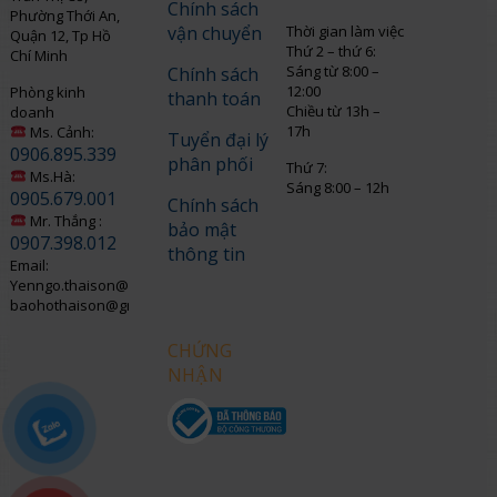
Chính sách
Phường Thới An,
vận chuyển
Thời gian làm việc
Quận 12, Tp Hồ
Thứ 2 – thứ 6:
Chí Minh
Sáng từ 8:00 –
Chính sách
12:00
Phòng kinh
thanh toán
Chiều từ 13h –
doanh
17h
Ms. Cảnh:
Tuyển đại lý
0906.895.339
phân phối
Thứ 7:
Ms.Hà:
Sáng 8:00 – 12h
0905.679.001
Chính sách
Mr. Thắng :
bảo mật
0907.398.012
thông tin
Email:
Yenngo.thaison@gmail.com
baohothaison@gmail.com
CHỨNG
NHẬN