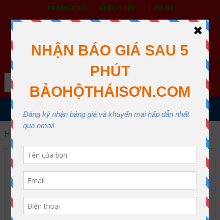
TRANG CHỦ
GIỚI THIỆU
LIÊN HỆ
BẢO HỘ LAO ĐỘNG THÁI SƠN
XƯỞNG MAY THÁI SƠN QUẬN 12
Search
MENU
Home
sản phẩm khác
Phao Cứu Sinh