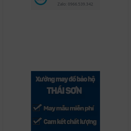
Zalo: 0966.539
.342