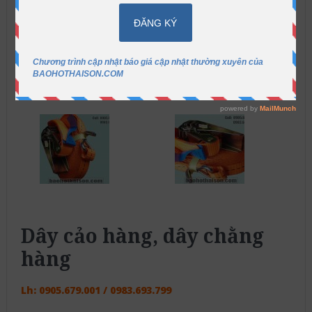
Dây cảo hàng, dây chằng
hàng
Lh: 0905.679.001 / 0983.693.799