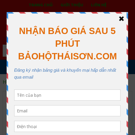
TRANG CHỦ
GIỚI THIỆU
LIÊN HỆ
BẢO HỘ LAO ĐỘNG THÁI SƠN
XƯỞNG MAY THÁI SƠN QUẬN 12
Search
MENU
Home
Dây đai an toàn
Dây cảo hàng, dây chằng hàng