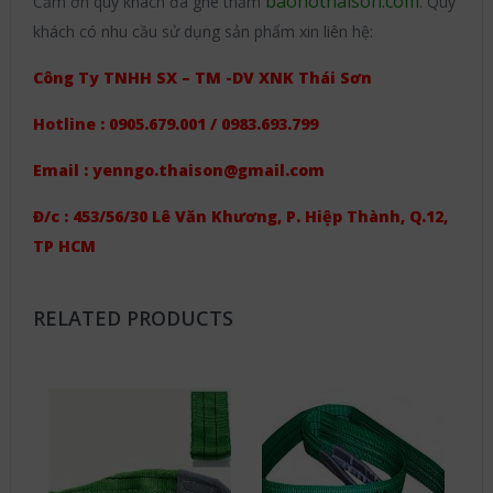
baohothaison.com
Cảm ơn quý khách đã ghé thăm
. Quý
khách có nhu cầu sử dụng sản phẩm xin liên hệ:
Công Ty TNHH SX – TM -DV XNK Thái Sơn
Hotline : 0905.679.001 / 0983.693.799
Email : yenngo.thaison@gmail.com
Đ/c : 453/56/30 Lê Văn Khương, P. Hiệp Thành, Q.12,
TP HCM
RELATED PRODUCTS