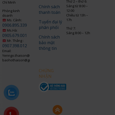
Thứ 2 – thứ 6:
Chí Minh
Sáng từ 8:00 –
Chính sách
12:00
Phòng kinh
thanh toán
Chiều từ 13h –
doanh
17h
Ms. Cảnh:
Tuyển đại lý
0906.895.339
phân phối
Thứ 7:
Ms.Hà:
Sáng 8:00 – 12h
0905.679.001
Chính sách
Mr. Thắng :
bảo mật
0907.398.012
thông tin
Email:
Yenngo.thaison@gmail.com
baohothaison@gmail.com
CHỨNG
NHẬN