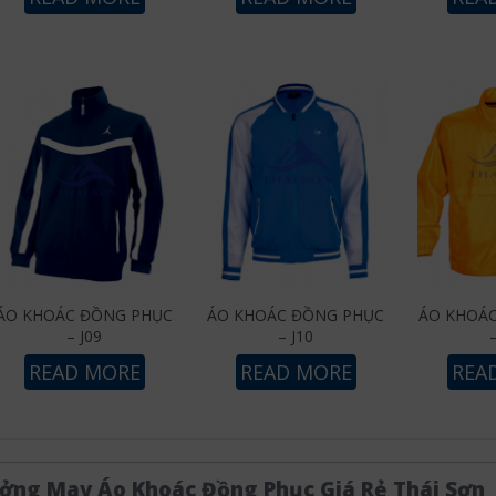
ÁO KHOÁC ĐỒNG PHỤC
ÁO KHOÁC ĐỒNG PHỤC
ÁO KHOÁ
– J09
– J10
READ MORE
READ MORE
REA
ởng May Áo Khoác Đồng Phục Giá Rẻ Thái Sơn