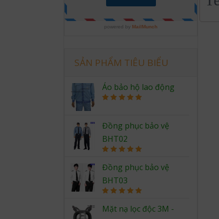
SẢN PHẨM TIÊU BIỂU
Áo bảo hộ lao động
Rated
5.00
out of 5
Đồng phục bảo vệ
BHT02
Rated
5.00
out of 5
Đồng phục bảo vệ
BHT03
Rated
5.00
out of 5
Mặt nạ lọc độc 3M -