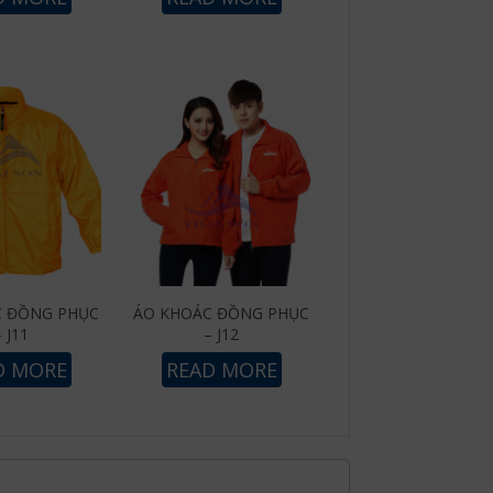
C ĐỒNG PHỤC
ÁO KHOÁC ĐỒNG PHỤC
– J11
– J12
D MORE
READ MORE