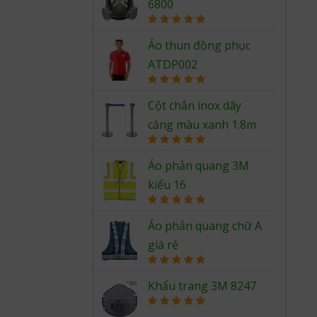
6800
Rated
5.00
out of 5
Áo thun đồng phục
ATDP002
Rated
5.00
out of 5
Cột chắn inox dây
căng màu xanh 1.8m
Rated
5.00
out of 5
Áo phản quang 3M
kiểu 16
Rated
5.00
out of 5
Áo phản quang chữ A
giá rẻ
Rated
5.00
out of 5
Khẩu trang 3M 8247
Rated
5.00