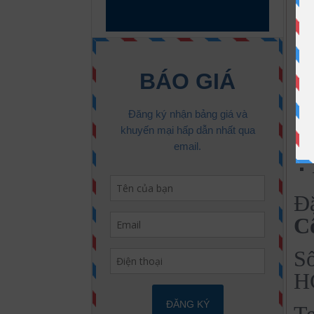
Đặ
C
Số
H
Te