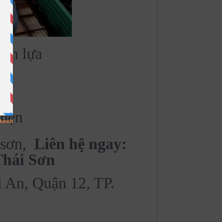
họn lựa
 hẹn
sơn,
Liên hệ ngay:
hái Sơn
 An, Quận 12, TP.