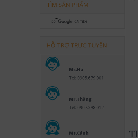
TÌM SẢN PHẨM
HỖ TRỢ TRỰC TUYẾN
Ms.Hà
Tel: 0905.679.001
Mr.Thắng
Tel: 0907.398.012
Th
Ms.Cảnh