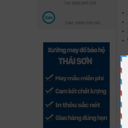
Tel: 0906.895.339
Zalo: 0966.539
.342