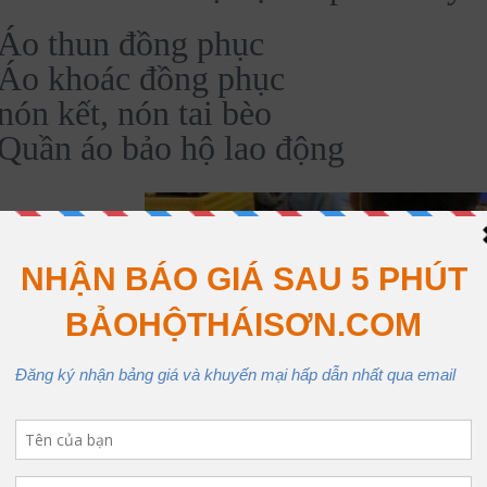
Áo thun đồng phục
Áo khoác đồng phục
nón kết, nón tai bèo
Quần áo bảo hộ lao động