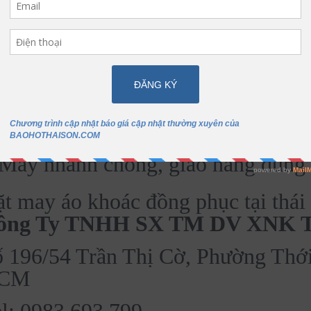
Đa dạng loại vải cho khách hàng c
tư vấn tận nơi
May mẫu miễn phí
Miễn phí in/thêu lên áo
May nhanh chóng, giao hàng đúng
t may áo khoác đồng phục tại thái 
ông Ty TNHH SX TM DV XNK T
 196/54 Trần Thị Cờ, Phường Thới
CM
l: 0983 693 799