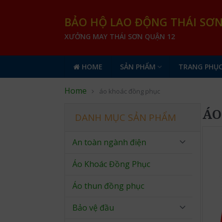
BẢO HỘ LAO ĐỘNG THÁI SƠ
XƯỞNG MAY THÁI SƠN QUẬN 12
HOME
SẢN PHẨM
TRANG PHỤC
Home
áo khoác đồng phục
ÁO
DANH MỤC SẢN PHẨM
An toàn ngành điện
Áo Khoác Đồng Phục
Áo thun đồng phục
Bảo vệ đầu