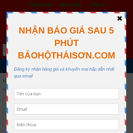
TRANG CHỦ
GIỚI THIỆU
LIÊN HỆ
BẢO HỘ LAO ĐỘNG THÁI SƠN
XƯỞNG MAY THÁI SƠN QUẬN 12
Search
MENU
Home
Găng tay bảo hộ
Găng tay vải
Găng tay vải
bạt