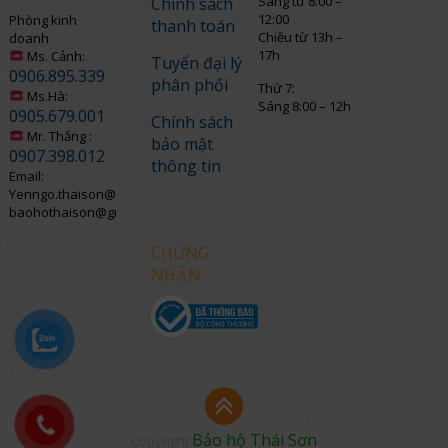
Sáng từ 8:00 –
Chính sách
12:00
Phòng kinh
thanh toán
Chiều từ 13h –
doanh
17h
Ms. Cảnh:
Tuyển đại lý
0906.895.339
phân phối
Thứ 7:
Ms.Hà:
Sáng 8:00 – 12h
0905.679.001
Chính sách
Mr. Thắng :
bảo mật
0907.398.012
thông tin
Email:
Yenngo.thaison@gmail.com
baohothaison@gmail.com
CHỨNG
NHẬN
Bảo hộ Thái Sơn
Copyright