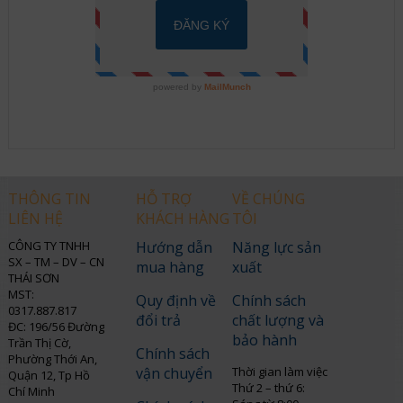
THÔNG TIN
HỖ TRỢ
VỀ CHÚNG
LIÊN HỆ
KHÁCH HÀNG
TÔI
CÔNG TY TNHH
Hướng dẫn
Năng lực sản
SX – TM – DV – CN
mua hàng
xuất
THÁI SƠN
MST:
Quy định về
Chính sách
0317.887.817
đổi trả
chất lượng và
ĐC: 196/56 Đường
bảo hành
Trần Thị Cờ,
Chính sách
Phường Thới An,
vận chuyển
Thời gian làm việc
Quận 12, Tp Hồ
Thứ 2 – thứ 6:
Chí Minh