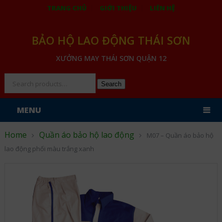
TRANG CHỦ
GIỚI THIỆU
LIÊN HỆ
BẢO HỘ LAO ĐỘNG THÁI SƠN
XƯỞNG MAY THÁI SƠN QUẬN 12
Search
MENU
Home
Quần áo bảo hộ lao động
M07 – Quần áo bảo hộ
lao động phối màu trắng xanh