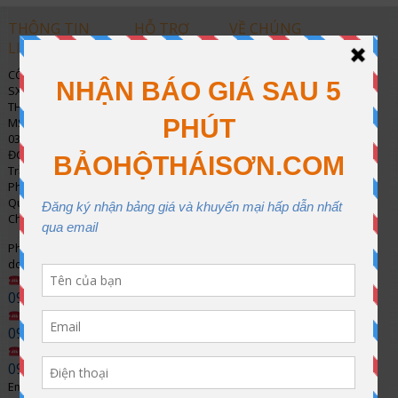
THÔNG TIN
HỖ TRỢ
VỀ CHÚNG
LIÊN HỆ
KHÁCH HÀNG
TÔI
CÔNG TY TNHH
Hướng dẫn
Năng lực sản
SX – TM – DV – CN
mua hàng
xuất
THÁI SƠN
MST:
Quy định về
Chính sách
0317.887.817
đổi trả
chất lượng và
ĐC: 196/56 Đường
bảo hành
Trần Thị Cờ,
Chính sách
Phường Thới An,
vận chuyển
Thời gian làm việc
Quận 12, Tp Hồ
Thứ 2 – thứ 6:
Chí Minh
Sáng từ 8:00 –
Chính sách
12:00
Phòng kinh
thanh toán
Chiều từ 13h –
doanh
17h
Ms. Cảnh:
Tuyển đại lý
0906.895.339
phân phối
Thứ 7:
Ms.Hà:
Sáng 8:00 – 12h
0905.679.001
Chính sách
Mr. Thắng :
bảo mật
0907.398.012
thông tin
Email: