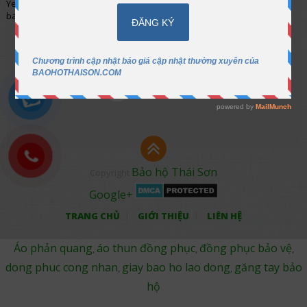
Yenngo.thaison@gmail.com
baohothaison@gmail.com
CHỨNG
NHẬN
Bảo hộ Thái Sơn
Copyright
Google+
TRANG CHỦ
GIỚI THIỆU
LIÊN HỆ
Áo phản quang
áo thun đồng phục
đồng phục bảo vệ
,
,
,
dong phuc cong nhan
giay bao ho lao dong
găng tay bảo
,
,
hộ