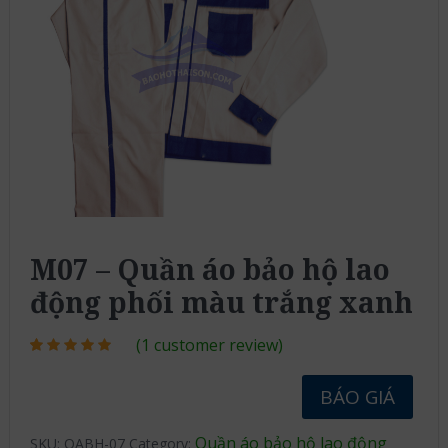
M07 – Quần áo bảo hộ lao
động phối màu trắng xanh
(
1
customer review)
Rated
1
5.00
out of 5
based on
BÁO GIÁ
customer
rating
Quần áo bảo hộ lao động
SKU:
QABH-07
Category: