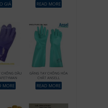
O GIÁ
READ MORE
Y CHỐNG DẦU
GĂNG TAY CHỐNG HÓA
SAFETYMAN
CHẤT ANSELL
D MORE
READ MORE