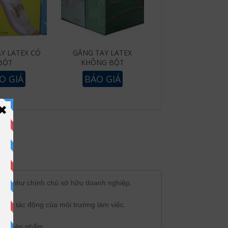
Y LATEX CÓ
GĂNG TAY LATEX
BỘT
KHÔNG BỘT
O GIÁ
BÁO GIÁ
cũng như chính chủ sở hữu doanh nghiệp.
hững tác động của môi trường làm việc.
 lên sản phẩm.