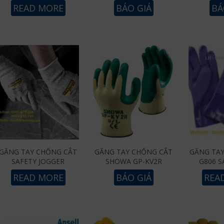
READ MORE
BÁO GIÁ
BÁ
GĂNG TAY CHỐNG CẮT
GĂNG TAY CHỐNG CẮT
GĂNG TA
SAFETY JOGGER
SHOWA GP-KV2R
G806 
READ MORE
BÁO GIÁ
REA