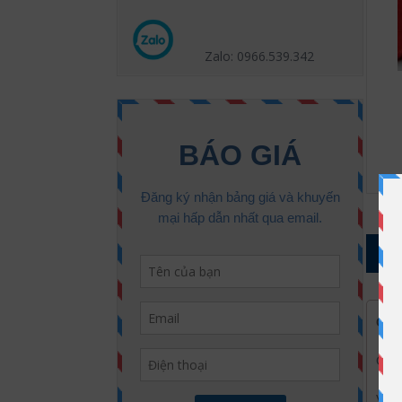
Zalo: 0966.539
.342
1
Găn
Găng
Với 