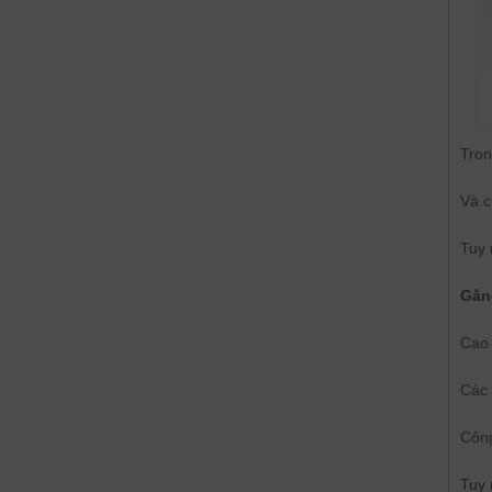
Tro
Và c
Tuy 
Găng
Cao 
Các 
Công
Tuy 