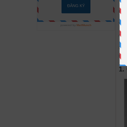
Điều
Vì g
Chín
Nếu 
hay 
1.