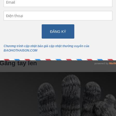
 này sẽ giúp sản phẩm không bị hư hại, và nâng cao chất lượng sản 
ăng tay bảo hộ có quá nhiều loại khác nhau, phù hợp với từng nghành
h vì vậy bài viết này mình chỉ phân loại, chứ không giải thích chuyên s
bạn nào muốn tìm hiểu về từng loại găng tay, thành phần cấu tạo. Côn
kết nối với mạng xã hội của website baohothaison.com. Đều đặn sẽ có b
 Găng tay len