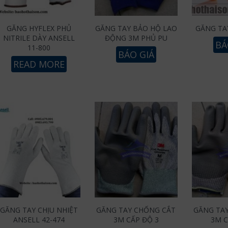
GĂNG HYFLEX PHỦ
GĂNG TAY BẢO HỘ LAO
GĂNG TA
NITRILE DÀY ANSELL
ĐỘNG 3M PHỦ PU
BÁ
11-800
BÁO GIÁ
READ MORE
GĂNG TAY CHỊU NHIỆT
GĂNG TAY CHỐNG CẮT
GĂNG TA
ANSELL 42-474
3M CẤP ĐỘ 3
3M C