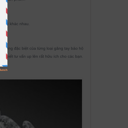
phẩm
 nghề khác nhau.
âu.
g dụng đặc biệt của từng loại găng tay bảo hộ
ài viết tư vấn up lên rất hữu ích cho các bạn.