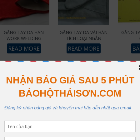
GĂNG TAY DA HÀN
GĂNG TAY DA VẢI HÀN
GĂNG TA
WORK WELDING
TÍCH LOẠI NGẮN
READ MORE
READ MORE
BÁ
2
g tay bảo hộ lao động
thật sự vô cùng cần thiết với người lao động 
 tay bảo hộ lao động giúp bảo vệ bàn tay của người lao động trước n
chủ sử hữu găng tay sẽ tránh việc tiếp xúc bàn tay của người lao động