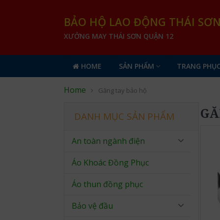
BẢO HỘ LAO ĐỘNG THÁI SƠ
XƯỞNG MAY THÁI SƠN QUẬN 12
HOME
SẢN PHẨM
TRANG PHỤC
Home
Găng tay bảo hộ
GĂ
DANH MỤC SẢN PHẨM
An toàn ngành điện
Áo Khoác Đồng Phục
Áo thun đồng phục
Bảo vệ đầu