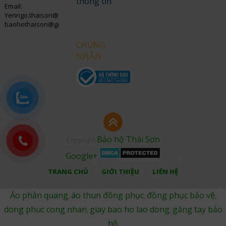
thông tin
Email:
Yenngo.thaison@gmail.com
baohothaison@gmail.com
CHỨNG
NHẬN
Bảo hộ Thái Sơn
Copyright
Google+
TRANG CHỦ
GIỚI THIỆU
LIÊN HỆ
Áo phản quang
áo thun đồng phục
đồng phục bảo vệ
,
,
,
dong phuc cong nhan
giay bao ho lao dong
găng tay bảo
,
,
hộ