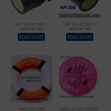
MẶT NẠ LỌC ĐỘC 1
MẶT NẠ LỌC ĐỘC 2
MÕM NP 305
MÕM NP 306
READ MORE
READ MORE
PHAO CỨU SINH
PHIN LỌC BỤI 3M-2091