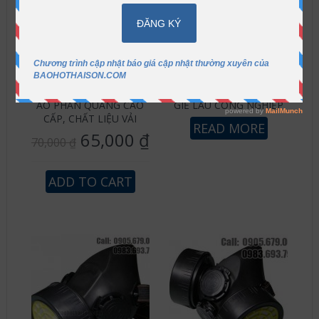
ÁO PHẢN QUANG CAO
GIẺ LAU CÔNG NGHIỆP
CẤP, CHẤT LIỆU VẢI
READ MORE
65,000
₫
70,000
₫
ADD TO CART