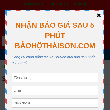
TRANG CHỦ
GIỚI THIỆU
LIÊN HỆ
BẢO HỘ LAO ĐỘNG THÁI SƠN
XƯỞNG MAY THÁI SƠN QUẬN 12
Search
MENU
Home
sản phẩm khác
SẢN PHẨM KHÁC
SALE!