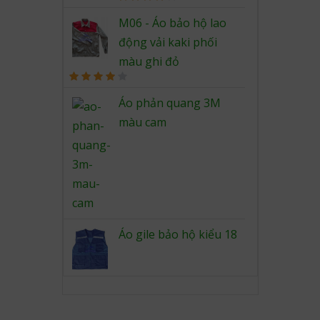
Rated
4.00
out
M06 - Áo bảo hộ lao
of 5
động vải kaki phối
màu ghi đỏ
Rated
4.00
out
Áo phản quang 3M
of 5
màu cam
Áo gile bảo hộ kiểu 18