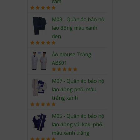
cam
Rated
5.00
out of 5
M08 - Quần áo bảo hộ
lao động màu xanh
đen
Rated
5.00
out of 5
Áo blouse Trắng
ABS01
Rated
5.00
out of 5
M07 - Quần áo bảo hộ
lao động phối màu
trắng xanh
Rated
5.00
out of 5
M05 - Quần áo bảo hộ
lao động vải kaki phối
màu xanh trắng