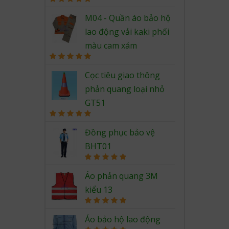
Rated
5.00
out of 5
M04 - Quần áo bảo hộ
lao động vải kaki phối
màu cam xám
Rated
5.00
out of 5
Cọc tiêu giao thông
phản quang loại nhỏ
GT51
Rated
5.00
out of 5
Đồng phục bảo vệ
BHT01
Rated
5.00
out of 5
Áo phản quang 3M
kiểu 13
Rated
5.00
out of 5
Áo bảo hộ lao động