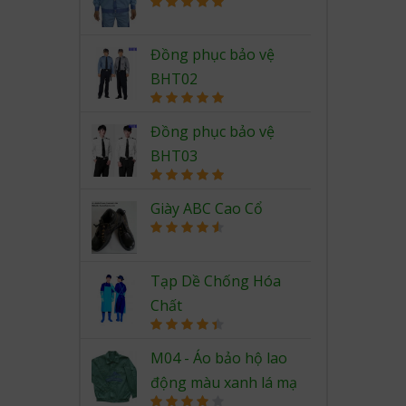
Rated
5.00
out of 5
Đồng phục bảo vệ
BHT02
Rated
5.00
out of 5
Đồng phục bảo vệ
BHT03
Rated
5.00
out of 5
Giày ABC Cao Cổ
Rated
4.67
out of 5
Tạp Dề Chống Hóa
Chất
Rated
4.50
out of 5
M04 - Áo bảo hộ lao
động màu xanh lá mạ