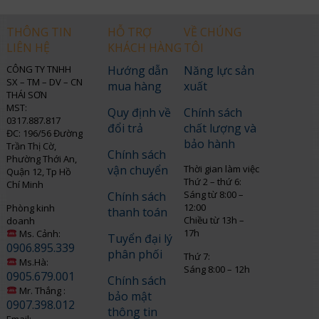
THÔNG TIN
HỖ TRỢ
VỀ CHÚNG
LIÊN HỆ
KHÁCH HÀNG
TÔI
CÔNG TY TNHH
Hướng dẫn
Năng lực sản
SX – TM – DV – CN
mua hàng
xuất
THÁI SƠN
MST:
Quy định về
Chính sách
0317.887.817
đổi trả
chất lượng và
ĐC: 196/56 Đường
bảo hành
Trần Thị Cờ,
Chính sách
Phường Thới An,
vận chuyển
Thời gian làm việc
Quận 12, Tp Hồ
Thứ 2 – thứ 6:
Chí Minh
Sáng từ 8:00 –
Chính sách
12:00
Phòng kinh
thanh toán
Chiều từ 13h –
doanh
17h
Ms. Cảnh:
Tuyển đại lý
0906.895.339
phân phối
Thứ 7:
Ms.Hà:
Sáng 8:00 – 12h
0905.679.001
Chính sách
Mr. Thắng :
bảo mật
0907.398.012
thông tin