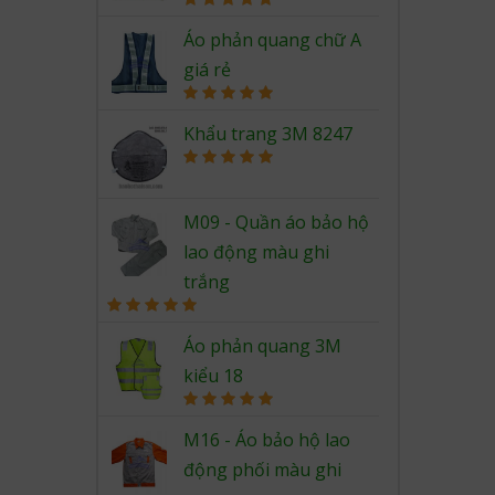
Rated
5.00
out of 5
Áo phản quang chữ A
giá rẻ
Rated
5.00
out of 5
Khẩu trang 3M 8247
Rated
5.00
out of 5
M09 - Quần áo bảo hộ
lao động màu ghi
trắng
Rated
5.00
out of 5
Áo phản quang 3M
kiểu 18
Rated
5.00
out of 5
M16 - Áo bảo hộ lao
động phối màu ghi