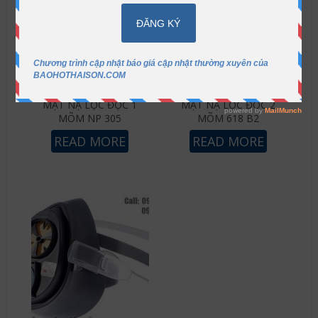
MẶT NẠ LỌC ĐỘC 1
MẶT NẠ LỌC ĐỘC 2
MÕM NP 305
MÕM 618 B2
READ MORE
READ MORE