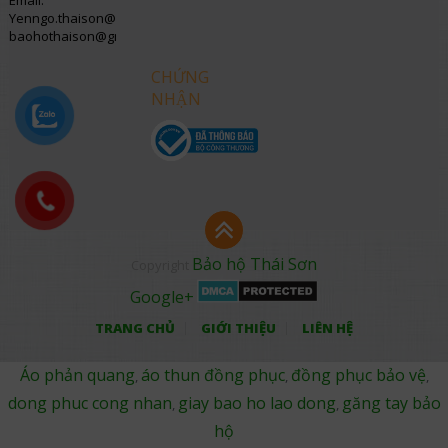
Email:
Yenngo.thaison@gmail.com
baohothaison@gmail.com
CHỨNG
NHẬN
Bảo hộ Thái Sơn
Copyright
Google+
TRANG CHỦ
GIỚI THIỆU
LIÊN HỆ
Áo phản quang
áo thun đồng phục
đồng phục bảo vệ
,
,
,
dong phuc cong nhan
giay bao ho lao dong
găng tay bảo
,
,
hộ