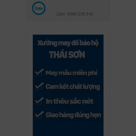
Zalo: 0966.539
.342