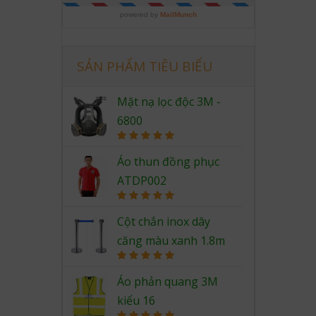
SẢN PHẨM TIÊU BIỂU
Mặt nạ lọc độc 3M -
6800
Rated
5.00
out of 5
Áo thun đồng phục
ATDP002
Rated
5.00
out of 5
Cột chắn inox dây
căng màu xanh 1.8m
Rated
5.00
out of 5
Áo phản quang 3M
kiểu 16