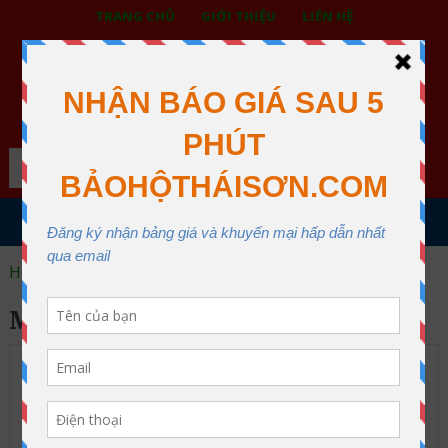
TRANG CHỦ
GIỚI THIỆU
LIÊN HỆ
BẢO HỘ LAO ĐỘNG THÁI SƠN
XƯỞNG MAY THÁI SƠN QUẬN 12
Search
MENU
Home
mặt nạ phòng độc
MẶT NẠ PHÒNG ĐỘC