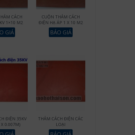
THẢM CÁCH
CUỘN THẢM CÁCH
KV 1×10 M2
ĐIỆN HẠ ÁP 1 X 10 M2
O GIÁ
BÁO GIÁ
H ĐIỆN 35KV
THẢM CÁCH ĐIỆN CÁC
1 X 0.007M)
LOẠI
O GIÁ
BÁO GIÁ