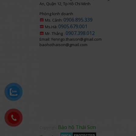
An, Quận 12, Tp Hồ Chí Minh
Phòng kinh doanh
0906.895.339
Ms. Cảnh:
0905.679.001
Ms.Hà:
0907.398.012
Mr. Thắng :
Email: Yenngo.thaison@gmail.com
baohothaison@gmail.com
Bảo hộ Thái Sơn
Copyright