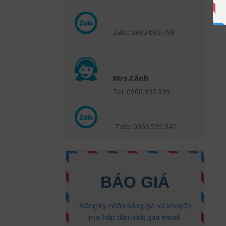
Zalo: 0983.693.799
Mrs.Cảnh
Tel: 0906.895.339
Zalo: 0966.539
.342