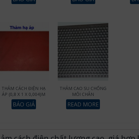
THẢM CÁCH ĐIỆN HẠ
THẢM CAO SU CHỐNG
ÁP (0,8 X 1 X 0,004)M
MỎI CHÂN
BÁO GIÁ
READ MORE
ảm cách điện chất lượng cao, giá hợp l