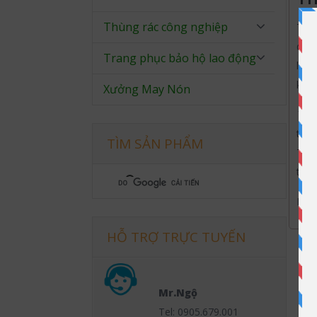
Thùng rác công nghiệp
Trên
do b
Trang phục bảo hộ lao động
làm 
kiểm
Xưởng May Nón
Thả
tron
TÌM SẢN PHẨM
Thảm
trườ
Hãy 
HỖ TRỢ TRỰC TUYẾN
Mr.Ngộ
Tel: 0905.679.001