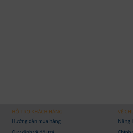
HỖ TRỢ KHÁCH HÀNG
VỀ CH
Hướng dẫn mua hàng
Năng l
Quy định về đổi trả
Chính 