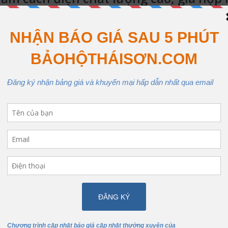
 những mặt sàn thường có khả năng rò điện cao. Con người làm việc 
ị điện giật. Chính vì thế cần phải có những biện pháp ngăn ngừa, trán
từ chất liệu cao su thiên nhiên. Bề mặt thường có nhiều gân nổi để c
 tra gồm nhiều cấp (3 – 35 KV).
m cách điện
thường được sử dụng trong những môi trường có độ nh
Công ty bảo hộ lao động
g khi làm việc.
Thái Sơn cung cấp các lo
 được sản xuất trong điều kiện kiểm soát nghiêm ngặt. Luôn đảm b
ng để đảm bảo độ an toàn cao nhất cho người sử dụng.
liên hệ Thái Sơn để nhận tư vấn và báo giá
thảm cách điện
giá tốt 