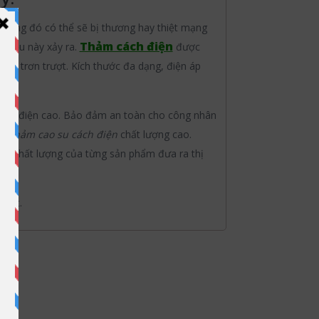
trong đó có thể sẽ bị thương hay thiệt mạng
Thảm cách điện
h điều này xảy ra.
được
hống trơn trượt. Kích thước đa dạng, điện áp
iễm điện cao. Bảo đảm an toàn cho công nhân
ại
thảm cao su cách điện
chất lượng cao.
ảo chất lượng của từng sản phẩm đưa ra thị
nhất.