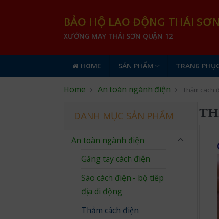
BẢO HỘ LAO ĐỘNG THÁI SƠ
XƯỞNG MAY THÁI SƠN QUẬN 12
HOME
SẢN PHẨM
TRANG PHỤC
Home
An toàn ngành điện
Thảm cách đ
TH
DANH MỤC SẢN PHẨM
An toàn ngành điện
Găng tay cách điện
Sào cách điện - bộ tiếp
địa di động
Thảm cách điện