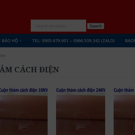
N
Search
 BẢO HỘ
TEL: 0905.679.001 – 0966.539.342 (ZALO)
BAO
iện
ẢM CÁCH ĐIỆN