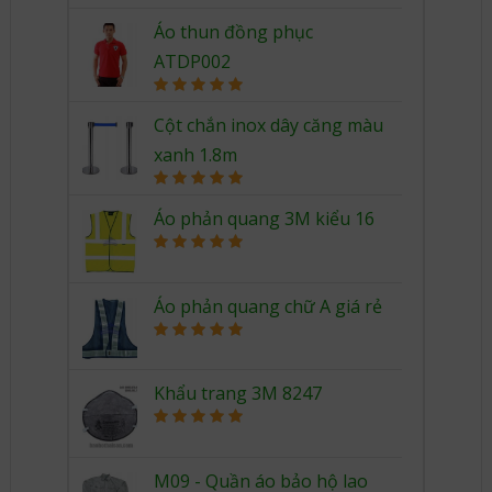
out of 5
Áo thun đồng phục
ATDP002
Rated
5.00
out of 5
Cột chắn inox dây căng màu
xanh 1.8m
Rated
5.00
out of 5
Áo phản quang 3M kiểu 16
Rated
5.00
out of 5
Áo phản quang chữ A giá rẻ
Rated
5.00
out of 5
Khẩu trang 3M 8247
Rated
5.00
out of 5
M09 - Quần áo bảo hộ lao