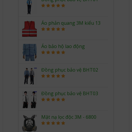
Rated
5.00
out of 5
Áo phản quang 3M kiểu 13
Rated
5.00
out of 5
Áo bảo hộ lao động
Rated
5.00
out of 5
Đồng phục bảo vệ BHT02
Rated
5.00
out of 5
Đồng phục bảo vệ BHT03
Rated
5.00
out of 5
Mặt nạ lọc độc 3M - 6800
Rated
5.00