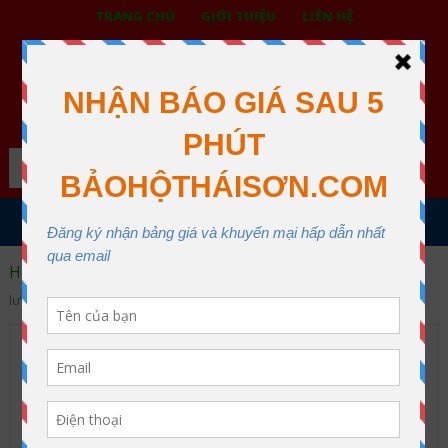
TRANG CHỦ
GIỚI THIỆU
LIÊN HỆ
BẢO HỘ LAO ĐỘNG THÁI SƠN
XƯỞNG MAY THÁI SƠN QUẬN 12
Search
MENU
Home
Áo phản quang giá tốt
Đặt may áo phản quang
lưới giá rẻ
Đặt may áo phản quang lưới
giá rẻ