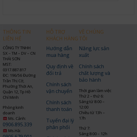
THÔNG TIN
HỖ TRỢ
VỀ CHÚNG
LIÊN HỆ
KHÁCH HÀNG
TÔI
CÔNG TY TNHH
Hướng dẫn
Năng lực sản
SX – TM – DV – CN
mua hàng
xuất
THÁI SƠN
MST:
Quy định về
Chính sách
0317.887.817
đổi trả
chất lượng và
ĐC: 196/56 Đường
bảo hành
Trần Thị Cờ,
Chính sách
Phường Thới An,
vận chuyển
Thời gian làm việc
Quận 12, Tp Hồ
Thứ 2 – thứ 6:
Chí Minh
Sáng từ 8:00 –
Chính sách
12:00
Phòng kinh
thanh toán
Chiều từ 13h –
doanh
17h
Ms. Cảnh:
Tuyển đại lý
0906.895.339
phân phối
Thứ 7:
Ms.Hà:
Sáng 8:00 – 12h
0905.679.001