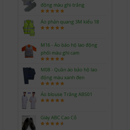
động màu ghi trắng
Rated
5.00
out of 5
Áo phản quang 3M kiểu 18
Rated
5.00
out of 5
M16 - Áo bảo hộ lao động
phối màu ghi cam
Rated
5.00
out of 5
M08 - Quần áo bảo hộ lao
động màu xanh đen
Rated
5.00
out of 5
Áo blouse Trắng ABS01
Rated
5.00
out of 5
Giày ABC Cao Cổ
Rated
4.67