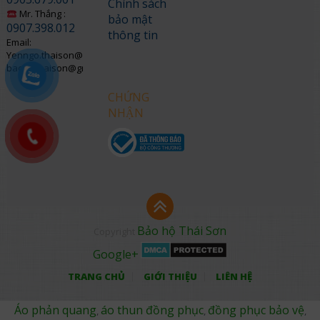
Chính sách
Mr. Thắng :
bảo mật
0907.398.012
thông tin
Email:
Yenngo.thaison@gmail.com
baohothaison@gmail.com
CHỨNG
NHẬN
Bảo hộ Thái Sơn
Copyright
Google+
TRANG CHỦ
GIỚI THIỆU
LIÊN HỆ
Áo phản quang
áo thun đồng phục
đồng phục bảo vệ
,
,
,