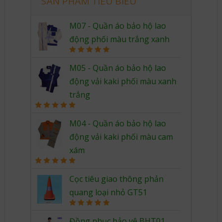
SẢN PHẨM TIÊU BIỂU
M07 - Quần áo bảo hộ lao
động phối màu trắng xanh
Rated
5.00
out of 5
M05 - Quần áo bảo hộ lao
động vải kaki phối màu xanh
trắng
Rated
5.00
out of 5
M04 - Quần áo bảo hộ lao
động vải kaki phối màu cam
xám
Rated
5.00
out of 5
Cọc tiêu giao thông phản
quang loại nhỏ GT51
Rated
5.00
out of 5
Đồng phục bảo vệ BHT01