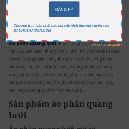
Bảo Hộ Thái Sơn
2016-09-26
Áo
phản quang giá tốt
Không có bình luận
ẩn
Nội dung
[
]
Áo phản quang lưới
được sử dụng rộng rải trên các
lĩnh vực. Bên cạnh những đơn vị phải làm việc vào ban đêm
và môi trường thiếu sáng như vệ sinh đô thị, công nhâm
hầm mỏ, cứu hộ… thì luôn phải sử dụng áo phản quang
trong lúc làm việc. Còn có những đơn vị muốn nâng cao
năng suất lao động và giảm độ nắng nóng của ban ngày
nên chuyển sang ca đêm như xây dựng…
Sản phẩm áo phản quang
lưới
Áo phản quang lưới giá rẻ