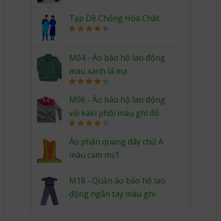
out of 5
Tạp Dề Chống Hóa Chất
Rated
4.50
out of 5
M04 - Áo bảo hộ lao động
màu xanh lá mạ
Rated
4.00
out
M06 - Áo bảo hộ lao động
of 5
vải kaki phối màu ghi đỏ
Rated
4.00
out
Áo phản quang dây chữ A
of 5
màu cam ms1
M18 - Quần áo bảo hộ lao
động ngắn tay màu ghi