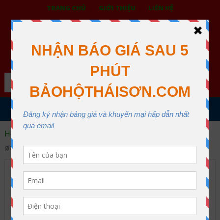
TRANG CHỦ
GIỚI THIỆU
LIÊN HỆ
BẢO HỘ LAO ĐỘNG THÁI SƠN
XƯỞNG MAY THÁI SƠN QUẬN 12
Search
MENU
Home
Áo phản quang giá tốt
Mua áo phản quang dây
giá rẻ
Mua áo phản quang dây giá
rẻ