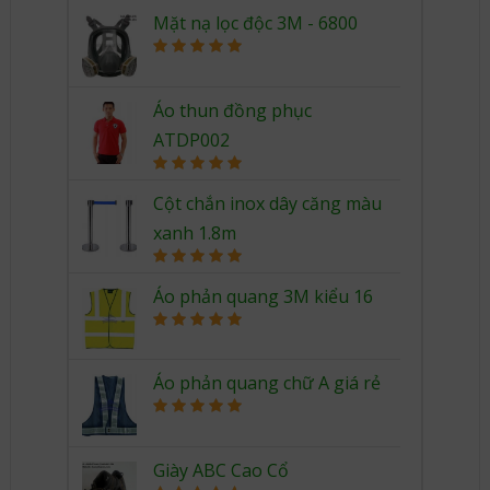
Mặt nạ lọc độc 3M - 6800
Rated
5.00
out of 5
Áo thun đồng phục
ATDP002
Rated
5.00
out of 5
Cột chắn inox dây căng màu
xanh 1.8m
Rated
5.00
out of 5
Áo phản quang 3M kiểu 16
Rated
5.00
out of 5
Áo phản quang chữ A giá rẻ
Rated
5.00
out of 5
Giày ABC Cao Cổ