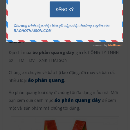
Bảo Hộ Thái Sơn
2016-08-24
Áo
phản quang giá tốt
,
Tin tức
Không có bình
luận
Mua áo phản quang dây giá rẻ ở
đâu?
Địa chỉ mua
áo phản quang dây
giá rẻ: CÔNG TY TNHH
SX – TM – DV – XNK THÁI SƠN
Chúng tôi chuyên về bảo hộ lao động, đã may và bán rất
áo phản quang
nhiều loại
.
Áo phản quang loại dây ở chúng tôi đa dạng mẫu mã. Mời
áo phản quang dây
bạn xem qua danh mục
để xem
một vài sản phẩm mà chúng tôi đăng.