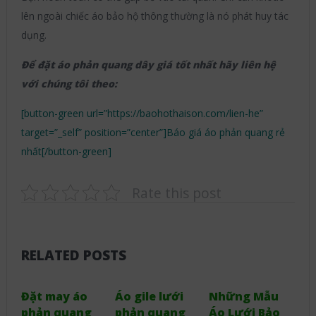
lên ngoài chiếc áo bảo hộ thông thường là nó phát huy tác
dụng.
Để đặt áo phản quang dây giá tốt nhất hãy liên hệ
với chúng tôi theo:
[button-green url=”https://baohothaison.com/lien-he”
target=”_self” position=”center”]Báo giá áo phản quang rẻ
nhất[/button-green]
Rate this post
RELATED POSTS
Đặt may áo
Áo gile lưới
Những Mẫu
phản quang
phản quang
Áo Lưới Bảo