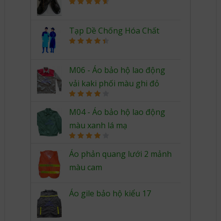
Rated
4.67
out of 5
Tạp Dề Chống Hóa Chất
Rated
4.50
out of 5
M06 - Áo bảo hộ lao động
vải kaki phối màu ghi đỏ
Rated
4.00
out
M04 - Áo bảo hộ lao động
of 5
màu xanh lá mạ
Rated
4.00
out
Áo phản quang lưới 2 mảnh
of 5
màu cam
Áo gile bảo hộ kiểu 17