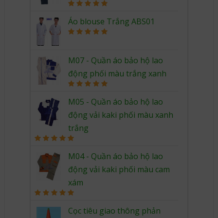
Rated
5.00
out of 5
Áo blouse Trắng ABS01
Rated
5.00
out of 5
M07 - Quần áo bảo hộ lao
động phối màu trắng xanh
Rated
5.00
out of 5
M05 - Quần áo bảo hộ lao
động vải kaki phối màu xanh
trắng
Rated
5.00
out of 5
M04 - Quần áo bảo hộ lao
động vải kaki phối màu cam
xám
Rated
5.00
out of 5
Cọc tiêu giao thông phản