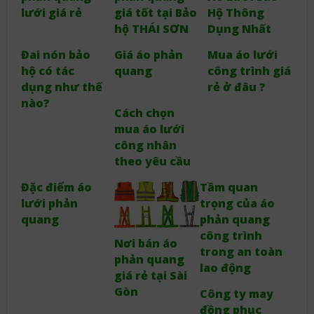
lưới giá rẻ
giá tốt tại Bảo
Hộ Thông
hộ THÁI SƠN
Dụng Nhất
Đai nón bảo
Giá áo phản
Mua áo lưới
hộ có tác
quang
công trình giá
dụng như thế
rẻ ở đâu ?
nào?
Cách chọn
mua áo lưới
công nhân
theo yêu cầu
Đặc điểm áo
Tầm quan
lưới phản
trọng của áo
quang
phản quang
công trình
Nơi bán áo
trong an toàn
phản quang
lao động
giá rẻ tại Sài
Gòn
Công ty may
đồng phục