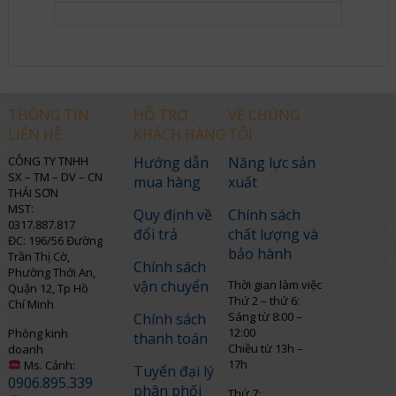
THÔNG TIN
HỖ TRỢ
VỀ CHÚNG
LIÊN HỆ
KHÁCH HÀNG
TÔI
CÔNG TY TNHH
Hướng dẫn
Năng lực sản
SX – TM – DV – CN
mua hàng
xuất
THÁI SƠN
MST:
Quy định về
Chính sách
0317.887.817
đổi trả
chất lượng và
ĐC: 196/56 Đường
bảo hành
Trần Thị Cờ,
Chính sách
Phường Thới An,
vận chuyển
Thời gian làm việc
Quận 12, Tp Hồ
Thứ 2 – thứ 6:
Chí Minh
Sáng từ 8:00 –
Chính sách
12:00
Phòng kinh
thanh toán
Chiều từ 13h –
doanh
17h
Ms. Cảnh:
Tuyển đại lý
0906.895.339
phân phối
Thứ 7: