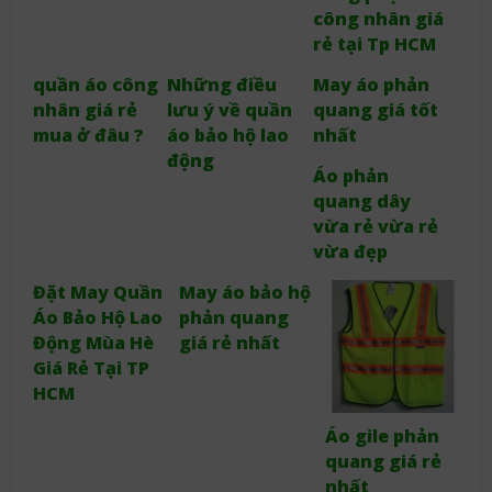
công nhân giá
rẻ tại Tp HCM
quần áo công
Những điều
May áo phản
nhân giá rẻ
lưu ý về quần
quang giá tốt
mua ở đâu ?
áo bảo hộ lao
nhất
động
Áo phản
quang dây
vừa rẻ vừa rẻ
vừa đẹp
Đặt May Quần
May áo bảo hộ
Áo Bảo Hộ Lao
phản quang
Động Mùa Hè
giá rẻ nhất
Giá Rẻ Tại TP
HCM
Áo gile phản
quang giá rẻ
nhất