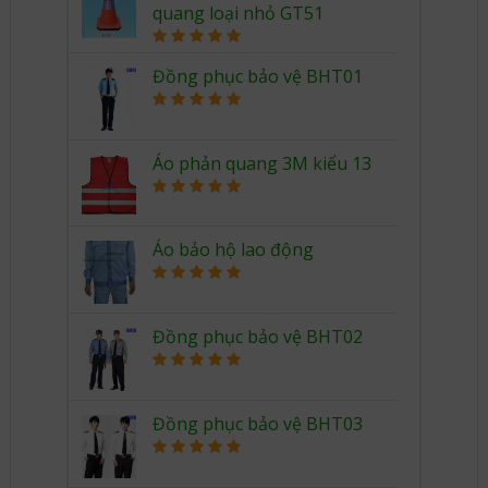
quang loại nhỏ GT51
Rated
5.00
out of 5
Đồng phục bảo vệ BHT01
Rated
5.00
out of 5
Áo phản quang 3M kiểu 13
Rated
5.00
out of 5
Áo bảo hộ lao động
Rated
5.00
out of 5
Đồng phục bảo vệ BHT02
Rated
5.00
out of 5
Đồng phục bảo vệ BHT03
Rated
5.00
out of 5