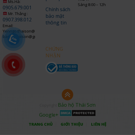
Ms.Hà:
Sáng 8:00 – 12h
0905.679.001
Chính sách
Mr. Thắng :
bảo mật
0907.398.012
thông tin
Email:
Yenngo.thaison@gmail.com
baohothaison@gmail.com
CHỨNG
NHẬN
Bảo hộ Thái Sơn
Copyright
Google+
TRANG CHỦ
GIỚI THIỆU
LIÊN HỆ