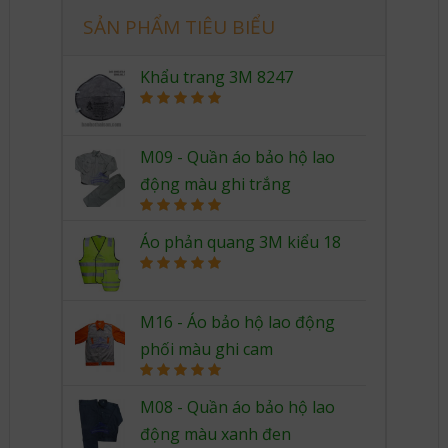
SẢN PHẨM TIÊU BIỂU
Khẩu trang 3M 8247
Rated
5.00
out of 5
M09 - Quần áo bảo hộ lao
động màu ghi trắng
Rated
5.00
out of 5
Áo phản quang 3M kiểu 18
Rated
5.00
out of 5
M16 - Áo bảo hộ lao động
phối màu ghi cam
Rated
5.00
out of 5
M08 - Quần áo bảo hộ lao
động màu xanh đen