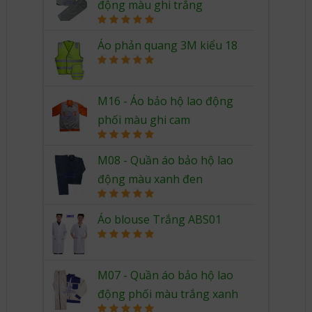
động màu ghi trắng
Rated
5.00
out of 5
Áo phản quang 3M kiểu 18
Rated
5.00
out of 5
M16 - Áo bảo hộ lao động
phối màu ghi cam
Rated
5.00
out of 5
M08 - Quần áo bảo hộ lao
động màu xanh đen
Rated
5.00
out of 5
Áo blouse Trắng ABS01
Rated
5.00
out of 5
M07 - Quần áo bảo hộ lao
động phối màu trắng xanh