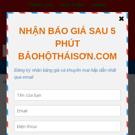
TRANG CHỦ
GIỚI THIỆU
LIÊN HỆ
BẢO HỘ LAO ĐỘNG THÁI SƠN
XƯỞNG MAY THÁI SƠN QUẬN 12
Search
MENU
Home
Áo phản quang giá tốt
Áo phản quang giá tốt
Archive