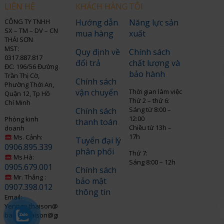
LIÊN HỆ
KHÁCH HÀNG
TÔI
CÔNG TY TNHH
Hướng dẫn
Năng lực sản
SX – TM – DV – CN
mua hàng
xuất
THÁI SƠN
MST:
Quy định về
Chính sách
0317.887.817
đổi trả
chất lượng và
ĐC: 196/56 Đường
bảo hành
Trần Thị Cờ,
Chính sách
Phường Thới An,
vận chuyển
Thời gian làm việc
Quận 12, Tp Hồ
Thứ 2 – thứ 6:
Chí Minh
Sáng từ 8:00 –
Chính sách
12:00
Phòng kinh
thanh toán
Chiều từ 13h –
doanh
17h
Ms. Cảnh:
Tuyển đại lý
0906.895.339
phân phối
Thứ 7:
Ms.Hà:
Sáng 8:00 – 12h
0905.679.001
Chính sách
Mr. Thắng :
bảo mật
0907.398.012
thông tin
Email:
Yenngo.thaison@gmail.com
baohothaison@gmail.com