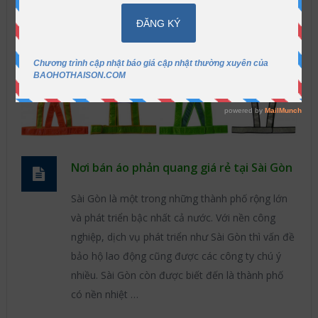
Nơi bán áo phản quang giá rẻ tại Sài Gòn
Sài Gòn là một trong những thành phố rộng lớn
và phát triển bậc nhất cả nước. Với nền công
nghiệp, dịch vụ phát triển như Sài Gòn thì vấn đề
bảo hộ lao động cũng được các công ty chú ý
nhiều. Sài Gòn còn được biết đến là thành phố
có nền nhiệt …