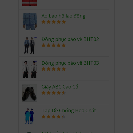
Rated
5.00
out of 5
Áo bảo hộ lao động
Rated
5.00
out of 5
Đồng phục bảo vệ BHT02
Rated
5.00
out of 5
Đồng phục bảo vệ BHT03
Rated
5.00
out of 5
Giày ABC Cao Cổ
Rated
4.67
out of 5
Tạp Dề Chống Hóa Chất
Rated
4.50
out of 5