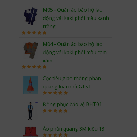
Rated
5.00
out of 5
M05 - Quần áo bảo hộ lao
động vải kaki phối màu xanh
trắng
Rated
5.00
out of 5
M04 - Quần áo bảo hộ lao
động vải kaki phối màu cam
xám
Rated
5.00
out of 5
Cọc tiêu giao thông phản
quang loại nhỏ GT51
Rated
5.00
out of 5
Đồng phục bảo vệ BHT01
Rated
5.00
out of 5
Áo phản quang 3M kiểu 13