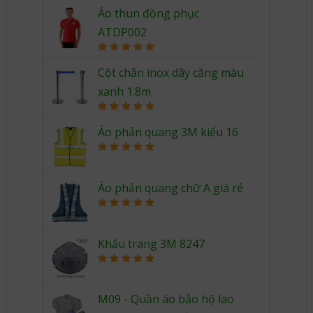
Áo thun đồng phục
ATDP002
Rated
5.00
out of 5
Cột chắn inox dây căng màu
xanh 1.8m
Rated
5.00
out of 5
Áo phản quang 3M kiểu 16
Rated
5.00
out of 5
Áo phản quang chữ A giá rẻ
Rated
5.00
out of 5
Khẩu trang 3M 8247
Rated
5.00
out of 5
M09 - Quần áo bảo hộ lao