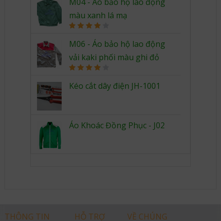
M04 - Áo bảo hộ lao động
màu xanh lá mạ
Rated
4.00
out
M06 - Áo bảo hộ lao động
of 5
vải kaki phối màu ghi đỏ
Rated
4.00
out
Kéo cắt dây điện JH-1001
of 5
Áo Khoác Đồng Phục - J02
THÔNG TIN
HỖ TRỢ
VỀ CHÚNG