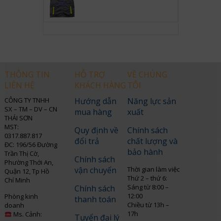
THÔNG TIN
HỖ TRỢ
VỀ CHÚNG
LIÊN HỆ
KHÁCH HÀNG
TÔI
CÔNG TY TNHH
Hướng dẫn
Năng lực sản
SX – TM – DV – CN
mua hàng
xuất
THÁI SƠN
MST:
Quy định về
Chính sách
0317.887.817
đổi trả
chất lượng và
ĐC: 196/56 Đường
bảo hành
Trần Thị Cờ,
Chính sách
Phường Thới An,
vận chuyển
Thời gian làm việc
Quận 12, Tp Hồ
Thứ 2 – thứ 6:
Chí Minh
Sáng từ 8:00 –
Chính sách
12:00
Phòng kinh
thanh toán
Chiều từ 13h –
doanh
17h
Ms. Cảnh:
Tuyển đại lý