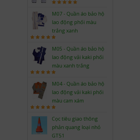
Rated
5.00
out of 5
M07 - Quần áo bảo hộ
lao động phối màu
trắng xanh
Rated
5.00
out of 5
M05 - Quần áo bảo hộ
lao động vải kaki phối
màu xanh trắng
Rated
5.00
out of 5
M04 - Quần áo bảo hộ
lao động vải kaki phối
màu cam xám
Rated
5.00
out of 5
Cọc tiêu giao thông
phản quang loại nhỏ
GT51