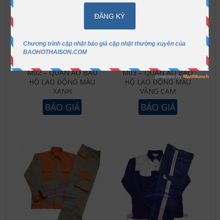
M02 – QUẦN ÁO BẢO
M03 – QUẦN ÁO BẢO
HỘ LAO ĐỘNG MÀU
HỘ LAO ĐỘNG MÀU
XANH
VÀNG CAM
BÁO GIÁ
BÁO GIÁ