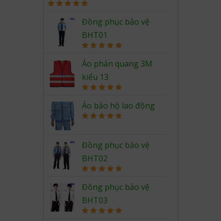
Rated
5.00
out of 5
Đồng phục bảo vệ
BHT01
Rated
5.00
out of 5
Áo phản quang 3M
kiểu 13
Rated
5.00
out of 5
Áo bảo hộ lao động
Rated
5.00
out of 5
Đồng phục bảo vệ
BHT02
Rated
5.00
out of 5
Đồng phục bảo vệ
BHT03
Rated
5.00