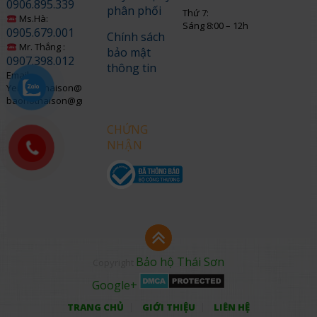
0906.895.339
phân phối
Thứ 7:
Ms.Hà:
Sáng 8:00 – 12h
0905.679.001
Chính sách
Mr. Thắng :
bảo mật
0907.398.012
thông tin
Email:
Yenngo.thaison@gmail.com
baohothaison@gmail.com
CHỨNG
NHẬN
Bảo hộ Thái Sơn
Copyright
Google+
TRANG CHỦ
GIỚI THIỆU
LIÊN HỆ