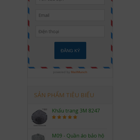
SẢN PHẨM TIÊU BIỂU
Khẩu trang 3M 8247
Rated
5.00
out of 5
M09 - Quần áo bảo hộ