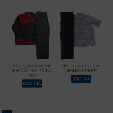
M20 – QUẦN ÁO CÔNG
M21 – QUẦN ÁO CÔNG
NHÂN VẢI KAKI CÓ TÚI
NHÂN MÀU GHI ĐEN
HỘP
BÁO GIÁ
BÁO GIÁ