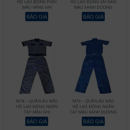
HỘ LAO ĐỘNG PHỐI
HỘ LAO ĐỘNG VẢI KAKI
MÀU VÀNG GHI
MÀU XANH DƯƠNG
BÁO GIÁ
BÁO GIÁ
M18 – QUẦN ÁO BẢO
M19 – QUẦN ÁO BẢO
HỘ LAO ĐỘNG NGẮN
HỘ LAO ĐỘNG NGẮN
TAY MÀU GHI
TAY MÀU XANH DƯƠNG
BÁO GIÁ
BÁO GIÁ