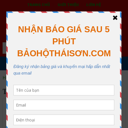
TRANG CHỦ
GIỚI THIỆU
LIÊN HỆ
BẢO HỘ LAO ĐỘNG THÁI SƠN
XƯỞNG MAY THÁI SƠN QUẬN 12
Search
MENU
Home
trang phục công nhân
TRANG PHỤC CÔNG NHÂN