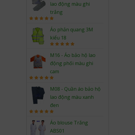
lao động màu ghi
trắng
Rated
5.00
out of 5
Áo phản quang 3M
kiểu 18
Rated
5.00
out of 5
M16 - Áo bảo hộ lao
động phối màu ghi
cam
Rated
5.00
out of 5
M08 - Quần áo bảo hộ
lao động màu xanh
đen
Rated
5.00
out of 5
Áo blouse Trắng
ABS01