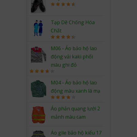
Rated
4.67
out of 5
Tạp Dề Chống Hóa
Chất
Rated
4.50
out of 5
M06 - Áo bảo hộ lao
động vải kaki phối
màu ghi đỏ
Rated
4.00
out
M04 - Áo bảo hộ lao
of 5
động màu xanh lá mạ
Rated
4.00
out
Áo phản quang lưới 2
of 5
mảnh màu cam
Áo gile bảo hộ kiểu 17