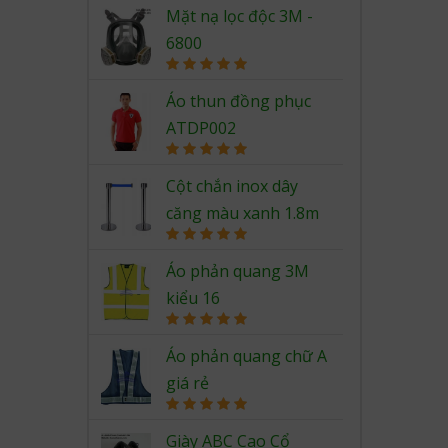
out of 5
Mặt nạ lọc độc 3M -
6800
Rated
5.00
out of 5
Áo thun đồng phục
ATDP002
Rated
5.00
out of 5
Cột chắn inox dây
căng màu xanh 1.8m
Rated
5.00
out of 5
Áo phản quang 3M
kiểu 16
Rated
5.00
out of 5
Áo phản quang chữ A
giá rẻ
Rated
5.00
out of 5
Giày ABC Cao Cổ