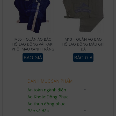
M05 – QUẦN ÁO BẢO
M13 – QUẦN ÁO BẢO
HỘ LAO ĐỘNG VẢI KAKI
HỘ LAO ĐỘNG MÀU GHI
PHỐI MÀU XANH TRẮNG
ĐÁ
BÁO GIÁ
BÁO GIÁ
DANH MỤC SẢN PHẨM
An toàn ngành điện
Áo Khoác Đồng Phục
Áo thun đồng phục
Bảo vệ đầu