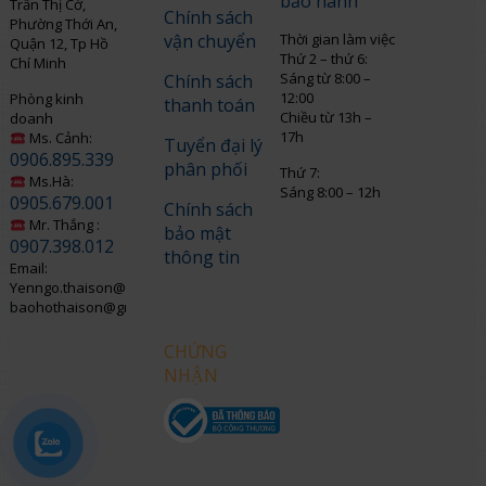
bảo hành
Trần Thị Cờ,
Chính sách
Phường Thới An,
vận chuyển
Thời gian làm việc
Quận 12, Tp Hồ
Thứ 2 – thứ 6:
Chí Minh
Sáng từ 8:00 –
Chính sách
12:00
Phòng kinh
thanh toán
Chiều từ 13h –
doanh
17h
Ms. Cảnh:
Tuyển đại lý
0906.895.339
phân phối
Thứ 7:
Ms.Hà:
Sáng 8:00 – 12h
0905.679.001
Chính sách
Mr. Thắng :
bảo mật
0907.398.012
thông tin
Email:
Yenngo.thaison@gmail.com
baohothaison@gmail.com
CHỨNG
NHẬN