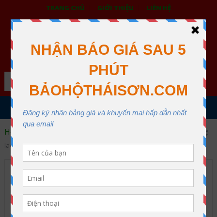
TRANG CHỦ
GIỚI THIỆU
LIÊN HỆ
BẢO HỘ LAO ĐỘNG THÁI SƠN
XƯỞNG MAY THÁI SƠN QUẬN 12
Search
MENU
Home
Quần áo bảo hộ lao động
M06 – Quần áo bảo hộ
lao động phối màu đen trắng