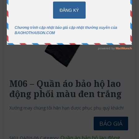
M06 – Quần áo bảo hộ lao
động phối màu đen trắng
Xưởng may chúng tôi hân hạn được phục phụ quý khách!
BÁO GIÁ
Quần áo bảo hộ lao động
SKU:
QABH-06
Category: