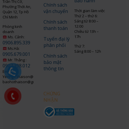
bảo hành
Trần Thị Cờ,
Chính sách
Phường Thới An,
vận chuyển
Thời gian làm việc
Quận 12, Tp Hồ
Thứ 2 – thứ 6:
Chí Minh
Sáng từ 8:00 –
Chính sách
12:00
Phòng kinh
thanh toán
Chiều từ 13h –
doanh
17h
Ms. Cảnh:
Tuyển đại lý
0906.895.339
phân phối
Thứ 7:
Ms.Hà:
Sáng 8:00 – 12h
0905.679.001
Chính sách
Mr. Thắng :
bảo mật
0907.398.012
thông tin
Email:
Yenngo.thaison@gmail.com
baohothaison@gmail.com
CHỨNG
NHẬN