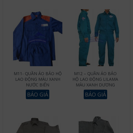
M11- QUẦN ÁO BẢO HỘ
M12 – QUẦN ÁO BẢO
LAO ĐỘNG MÀU XANH
HỘ LAO ĐỘNG LILAMA
NƯỚC BIỂN
MÀU XANH DƯƠNG
BÁO GIÁ
BÁO GIÁ