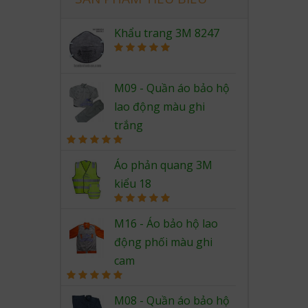
Khẩu trang 3M 8247
Rated
5.00
out of 5
M09 - Quần áo bảo hộ
lao động màu ghi
trắng
Rated
5.00
out of 5
Áo phản quang 3M
kiểu 18
Rated
5.00
out of 5
M16 - Áo bảo hộ lao
động phối màu ghi
cam
Rated
5.00
out of 5
M08 - Quần áo bảo hộ