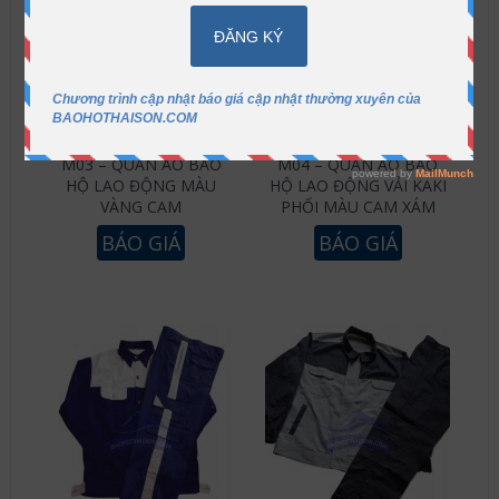
M03 – QUẦN ÁO BẢO
M04 – QUẦN ÁO BẢO
HỘ LAO ĐỘNG MÀU
HỘ LAO ĐỘNG VẢI KAKI
VÀNG CAM
PHỐI MÀU CAM XÁM
BÁO GIÁ
BÁO GIÁ