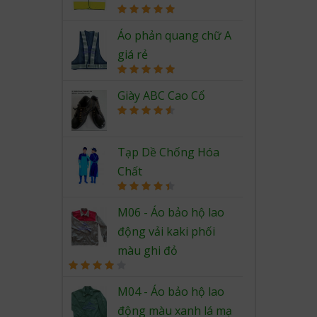
Rated
5.00
out of 5
Áo phản quang chữ A
giá rẻ
Rated
5.00
out of 5
Giày ABC Cao Cổ
Rated
4.67
out of 5
Tạp Dề Chống Hóa
Chất
Rated
4.50
out of 5
M06 - Áo bảo hộ lao
động vải kaki phối
màu ghi đỏ
Rated
4.00
out
M04 - Áo bảo hộ lao
of 5
động màu xanh lá mạ