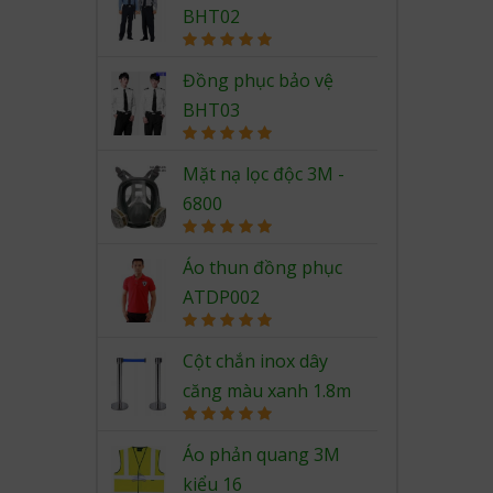
BHT02
Rated
5.00
out of 5
Đồng phục bảo vệ
BHT03
Rated
5.00
out of 5
Mặt nạ lọc độc 3M -
6800
Rated
5.00
out of 5
Áo thun đồng phục
ATDP002
Rated
5.00
out of 5
Cột chắn inox dây
căng màu xanh 1.8m
Rated
5.00
out of 5
Áo phản quang 3M
kiểu 16