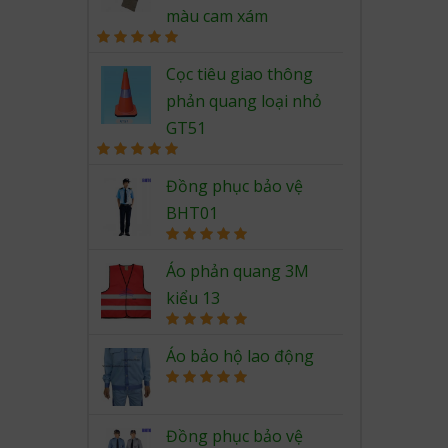
màu cam xám
Rated
5.00
out of 5
Cọc tiêu giao thông
phản quang loại nhỏ
GT51
Rated
5.00
out of 5
Đồng phục bảo vệ
BHT01
Rated
5.00
out of 5
Áo phản quang 3M
kiểu 13
Rated
5.00
out of 5
Áo bảo hộ lao động
Rated
5.00
out of 5
Đồng phục bảo vệ