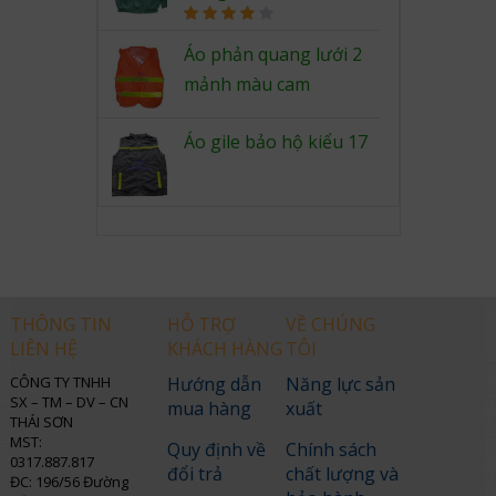
Rated
4.00
out
Áo phản quang lưới 2
of 5
mảnh màu cam
Áo gile bảo hộ kiểu 17
THÔNG TIN
HỖ TRỢ
VỀ CHÚNG
LIÊN HỆ
KHÁCH HÀNG
TÔI
CÔNG TY TNHH
Hướng dẫn
Năng lực sản
SX – TM – DV – CN
mua hàng
xuất
THÁI SƠN
MST:
Quy định về
Chính sách
0317.887.817
đổi trả
chất lượng và
ĐC: 196/56 Đường