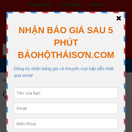
TRANG CHỦ
GIỚI THIỆU
LIÊN HỆ
BẢO HỘ LAO ĐỘNG THÁI SƠN
XƯỞNG MAY THÁI SƠN QUẬN 12
Search
MENU
Home
quần áo lao động
QUẦN ÁO LAO ĐỘNG