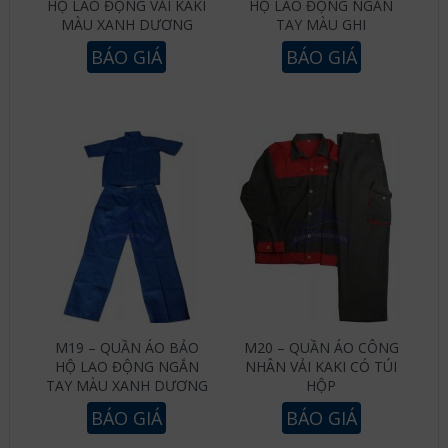
HỘ LAO ĐỘNG VẢI KAKI
HỘ LAO ĐỘNG NGẮN
MÀU XANH DƯƠNG
TAY MÀU GHI
BÁO GIÁ
BÁO GIÁ
M19 – QUẦN ÁO BẢO
M20 – QUẦN ÁO CÔNG
HỘ LAO ĐỘNG NGẮN
NHÂN VẢI KAKI CÓ TÚI
TAY MÀU XANH DƯƠNG
HỘP
BÁO GIÁ
BÁO GIÁ