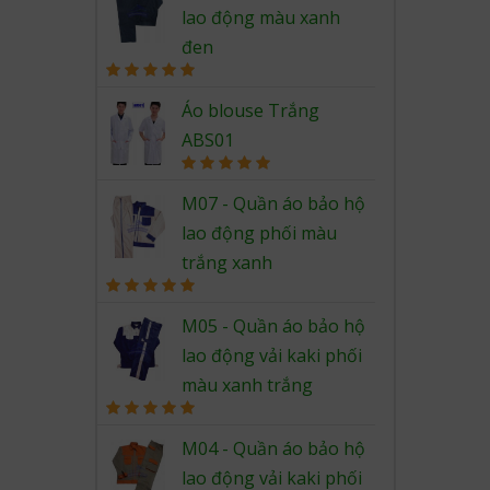
lao động màu xanh
đen
Rated
5.00
out of 5
Áo blouse Trắng
ABS01
Rated
5.00
out of 5
M07 - Quần áo bảo hộ
lao động phối màu
trắng xanh
Rated
5.00
out of 5
M05 - Quần áo bảo hộ
lao động vải kaki phối
màu xanh trắng
Rated
5.00
out of 5
M04 - Quần áo bảo hộ
lao động vải kaki phối