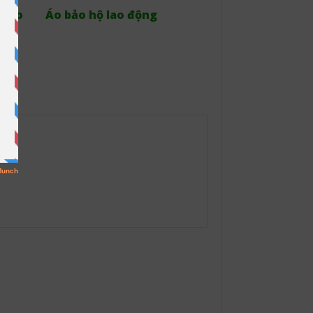
 bảo
Áo bảo hộ lao động
ất