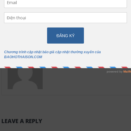
May áo đồng phục công
Địa chỉ may đồng phục
nhân chất lượng
hộ lao động giá tốt nh
ABOUT THE AUTHOR
Baohothaisont
LEAVE A REPLY