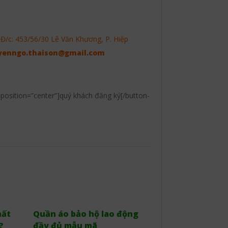
c: 453/56/30 Lê Văn Khương, P. Hiệp
yenngo.thaison@gmail.com
” position=”center”]quý khách đăng ký[/button-
hất
Quần áo bảo hộ lao động
?
đầy đủ mẫu mã