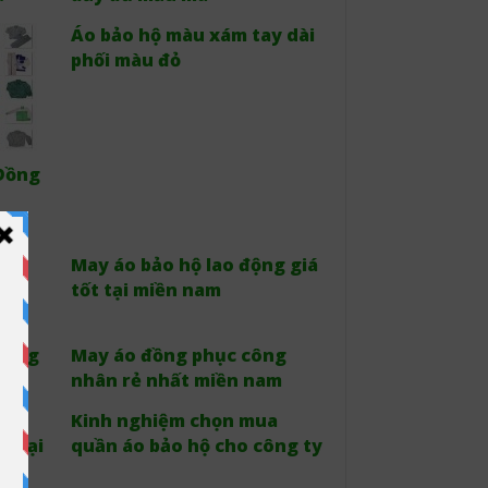
Áo bảo hộ màu xám tay dài
phối màu đỏ
 Đồng
o
May áo bảo hộ lao động giá
iá
tốt tại miền nam
ượng
May áo đồng phục công
nhân rẻ nhất miền nam
Hộ
Kinh nghiệm chọn mua
ẻ Tại
quần áo bảo hộ cho công ty