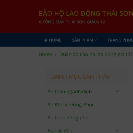
BẢO HỘ LAO ĐỘNG THÁI SƠ
XƯỞNG MAY THÁI SƠN QUẬN 12
HOME
SẢN PHẨM
TRANG PHỤC
Home
Quần áo bảo hộ lao động giá tốt
DANH MỤC SẢN PHẨM
An toàn ngành điện
Áo Khoác Đồng Phục
Áo thun đồng phục
Bảo vệ đầu