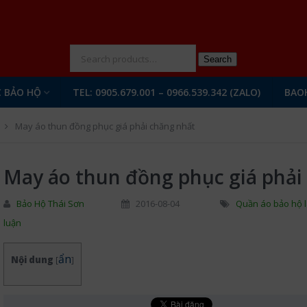
N
Search
 BẢO HỘ
TEL: 0905.679.001 – 0966.539.342 (ZALO)
BAO
May áo thun đồng phục giá phải chăng nhất
May áo thun đồng phục giá phải
Bảo Hộ Thái Sơn
2016-08-04
Quần áo bảo hộ l
luận
ẩn
Nội dung
[
]