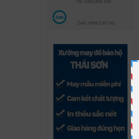
Tel: 0906.895.339
Zalo: 0966.539
.342