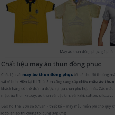
May áo thun đồng phục giá phải
Chất liệu may áo thun đồng phục
may áo thun đồng phục
Chất liệu vải
tốt sẽ cho độ thoáng mát
vải rẻ hơn. Hiện tại thì Thái Sơn cũng cung cấp nhiều
mẫu áo thun
khách hàng có thể đưa ra được sự lựa chọn phù hợp nhất. Các mẫu á
mập, áo thun xecxay, áo thun vải dệt kim, vải kaki, cotton, silk….vv..
Bảo hộ Thái Sơn sẽ tư vấn – thiết kế – may mẫu miễn phí cho quý k
logo lên áo thì chúng tôi cũng đáp ứng.