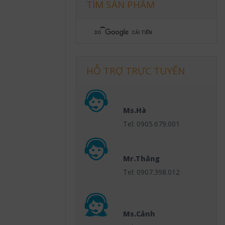
TÌM SẢN PHẨM
HỖ TRỢ TRỰC TUYẾN
Ms.Hà
Tel: 0905.679.001
Mr.Thắng
Tel: 0907.398.012
Ms.Cảnh