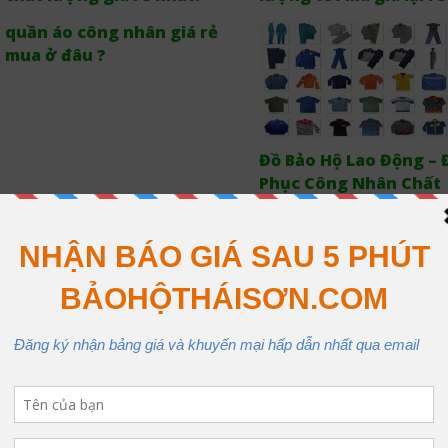
quần áo công nhân giá rẻ
mua ở đâu ?
Đồ Bảo Hộ Lao Động –
Phục Công Nhân Chất
Lượng
May đồng phục bảo hộ chất
May quần áo bảo hộ la
lượng tại miền nam
động chất lượng với g
tốt nhất
Báo giá áo gile kỹ sư 4 túi
Áo phản quang chất l
hộp có lưới
giá tốt
Áo gile kỹ sư có lưới
Đặt May Quần Áo Bảo 
Lao Động Mùa Hè Giá R
TP HCM