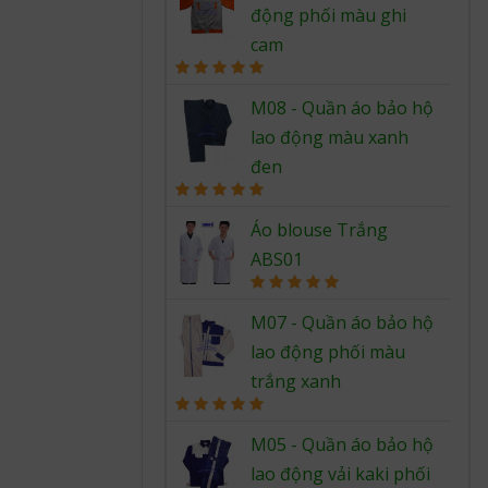
động phối màu ghi
cam
Rated
5.00
out of 5
M08 - Quần áo bảo hộ
lao động màu xanh
đen
Rated
5.00
out of 5
Áo blouse Trắng
ABS01
Rated
5.00
out of 5
M07 - Quần áo bảo hộ
lao động phối màu
trắng xanh
Rated
5.00
out of 5
M05 - Quần áo bảo hộ
lao động vải kaki phối