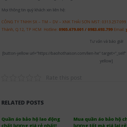
Mọi thông tin quý khách xin liên hệ:
CÔNG TY TNHH SX – TM – DV – XNK THÁI SƠN MST: 0313.257.099 Đ/
Thành, Q.12, TP HCM Hotline:
0905.679.001 / 0983.693.799
Email:
Tư vấn và báo giá!
[button-yellow url=”https://baohothaison.com/lien-he” target=”_self
yellow]
Rate this post
RELATED POSTS
Quần áo bảo hộ lao động
Mua quần áo bảo hộ c
chất lượng giá rẻ nhất!
lượng tốt mà giá lại rẻ