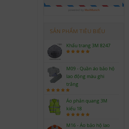
SẢN PHẨM TIÊU BIỂU
Khẩu trang 3M 8247
Rated
5.00
out of 5
M09 - Quần áo bảo hộ
lao động màu ghi
trắng
Rated
5.00
out of 5
Áo phản quang 3M
kiểu 18
Rated
5.00
out of 5
M16 - Áo bảo hộ lao