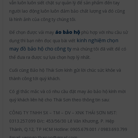
vẫn luôn luôn siết chặt sự quản lý để sản phẩm đến tay
người lao động luôn luôn đảm bảo chất lượng và đó cũng
là hình ảnh của công ty chúng tôi.
áo bảo hộ
Để chọn được vải may
phù hợp với nhu cầu sử
kinh nghiệm chọn
dụng thì bạn nên đọc qua bài viết
may đồ bảo hộ cho công ty
mà chúng tôi đã viết để có
thể đưa ra được sự lựa chọn hợp lý nhất.
Cuối cùng Bảo hộ Thái Sơn kính gửi lời chúc sức khỏe và
thành công tới quý khách.
Có gì thắc mắc và có nhu cầu đặt may áo bảo hộ kính mời
quý khách liên hệ cho Thái Sơn theo thông tin sau:
CÔNG TY TNHH SX – TM – DV – XNK THÁI SƠN MST:
0313.257.099 Đ/c: 453/56/30 Lê Văn Khương, P. Hiệp
Thành, Q.12, TP HCM Hotline: 0905.679.001 / 0983.693.799
Email: yenngo.thaison@gmail.com