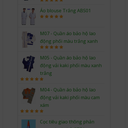
Rated
5.00
out of 5
Áo blouse Trắng ABS01
Rated
5.00
out of 5
M07 - Quần áo bảo hộ lao
động phối màu trắng xanh
Rated
5.00
out of 5
M05 - Quần áo bảo hộ lao
động vải kaki phối màu xanh
trắng
Rated
5.00
out of 5
M04 - Quần áo bảo hộ lao
động vải kaki phối màu cam
xám
Rated
5.00
out of 5
Cọc tiêu giao thông phản