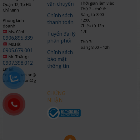
vận chuyển
Thời gian làm việc
Quận 12, Tp Hồ
Thứ 2 – thứ 6:
Chí Minh
Sáng từ 8:00 –
Chính sách
12:00
Phòng kinh
thanh toán
Chiều từ 13h –
doanh
17h
Ms. Cảnh:
Tuyển đại lý
0906.895.339
phân phối
Thứ 7:
Ms.Hà:
Sáng 8:00 – 12h
0905.679.001
Chính sách
Mr. Thắng :
bảo mật
0907.398.012
thông tin
Email:
Yenngo.thaison@gmail.com
baohothaison@gmail.com
CHỨNG
NHẬN