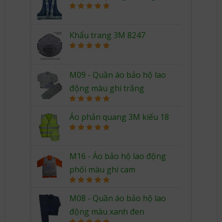
Rated
5.00
out of 5
Khẩu trang 3M 8247
Rated
5.00
out of 5
M09 - Quần áo bảo hộ lao
động màu ghi trắng
Rated
5.00
out of 5
Áo phản quang 3M kiểu 18
Rated
5.00
out of 5
M16 - Áo bảo hộ lao động
phối màu ghi cam
Rated
5.00
out of 5
M08 - Quần áo bảo hộ lao
động màu xanh đen