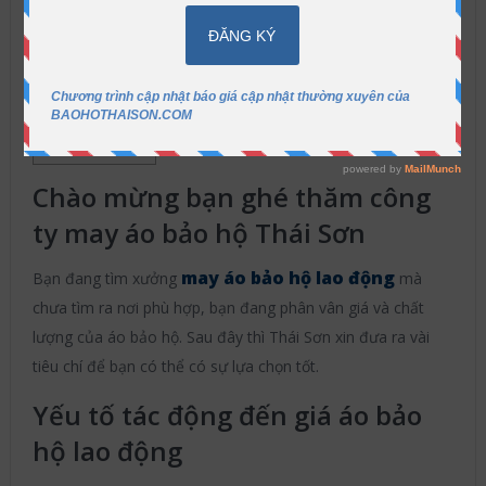
Bảo Hộ Thái Sơn
2016-08-02
Quần
áo bảo hộ lao động giá tốt
Không có bình
luận
ẩn
Nội dung
[
]
Chào mừng bạn ghé thăm công
ty may áo bảo hộ Thái Sơn
may áo bảo hộ lao động
Bạn đang tìm xưởng
mà
chưa tìm ra nơi phù hợp, bạn đang phân vân giá và chất
lượng của áo bảo hộ. Sau đây thì Thái Sơn xin đưa ra vài
tiêu chí để bạn có thể có sự lựa chọn tốt.
Yếu tố tác động đến giá áo bảo
hộ lao động