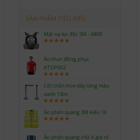
SẢN PHẨM TIÊU BIỂU
Mặt nạ lọc độc 3M - 6800
Rated
5.00
out of 5
Áo thun đồng phục
ATDP002
Rated
5.00
out of 5
Cột chắn inox dây căng màu
xanh 1.8m
Rated
5.00
out of 5
Áo phản quang 3M kiểu 16
Rated
5.00
out of 5
Áo phản quang chữ A giá rẻ