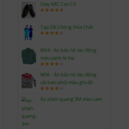
Giày ABC Cao Cổ
Rated
4.67
out of 5
Tạp Dề Chống Hóa Chất
Rated
4.50
out of 5
M04 - Áo bảo hộ lao động
màu xanh lá mạ
Rated
4.00
out
M06 - Áo bảo hộ lao động
of 5
vải kaki phối màu ghi đỏ
Rated
4.00
out
Áo phản quang 3M màu cam
of 5