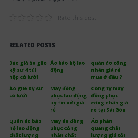
Rate this post
RELATED POSTS
Báo giá áo gile
Áo bảo hộ lao
quần áo công
kỹ sư 4 túi
động
nhân giá rẻ
hộp có lưới
mua ở đâu ?
Áo gile kỹ sư
May đồng
Công ty may
có lưới
phục lao động
đồng phục
uy tín với giá
công nhân giá
rẻ
rẻ tại Sài Gòn
Quần áo bảo
May áo đồng
Áo phản
hộ lao động
phục công
quang chất
chất lượng
nhân chất
lượng giá tốt