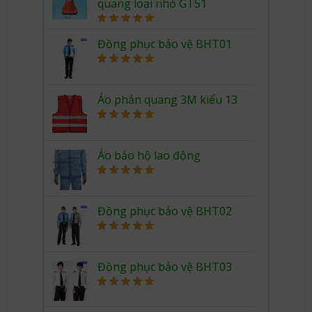
quang loại nhỏ GT51
Rated
5.00
out of 5
Đồng phục bảo vệ BHT01
Rated
5.00
out of 5
Áo phản quang 3M kiểu 13
Rated
5.00
out of 5
Áo bảo hộ lao động
Rated
5.00
out of 5
Đồng phục bảo vệ BHT02
Rated
5.00
out of 5
Đồng phục bảo vệ BHT03
Rated
5.00
out of 5