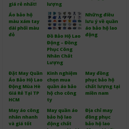
giá rẻ nhất!
lượng
Áo bảo hộ
Những điều
màu xám tay
lưu ý về quần
dài phối màu
áo bảo hộ lao
đỏ
động
Đồ Bảo Hộ Lao
Động – Đồng
Phục Công
Nhân Chất
Lượng
Đặt May Quần
Kinh nghiệm
May đồng
Áo Bảo Hộ Lao
chọn mua
phục bảo hộ
Động Mùa Hè
quần áo bảo
chất lượng tại
Giá Rẻ Tại TP
hộ cho công
miền nam
HCM
ty
May áo công
May quần áo
Địa chỉ may
nhân nhanh
bảo hộ lao
đồng phục
và giá tốt
động chất
bảo hộ lao