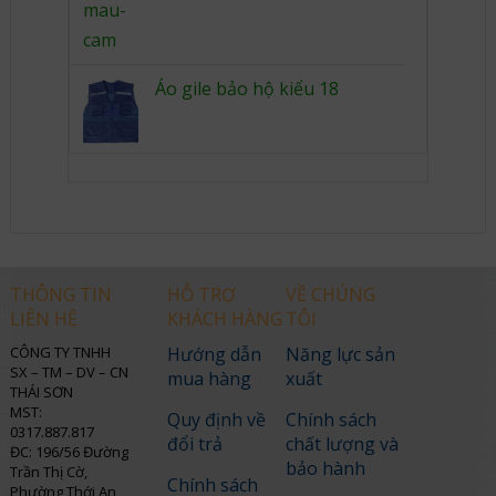
Áo gile bảo hộ kiểu 18
THÔNG TIN
HỖ TRỢ
VỀ CHÚNG
LIÊN HỆ
KHÁCH HÀNG
TÔI
CÔNG TY TNHH
Hướng dẫn
Năng lực sản
SX – TM – DV – CN
mua hàng
xuất
THÁI SƠN
MST:
Quy định về
Chính sách
0317.887.817
đổi trả
chất lượng và
ĐC: 196/56 Đường
bảo hành
Trần Thị Cờ,
Chính sách
Phường Thới An,