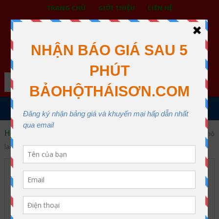
TRANG CHỦ
GIỚI THIỆU
LIÊN HỆ
BẢO HỘ LAO ĐỘNG THÁI SƠN
XƯỞNG MAY THÁI SƠN QUẬN 12
Search
MENU
Home
Quần áo bảo hộ lao động giá tốt
May áo bảo hộ
lao động giá tốt tại miền nam
May áo bảo hộ lao động giá
tốt tại miền nam