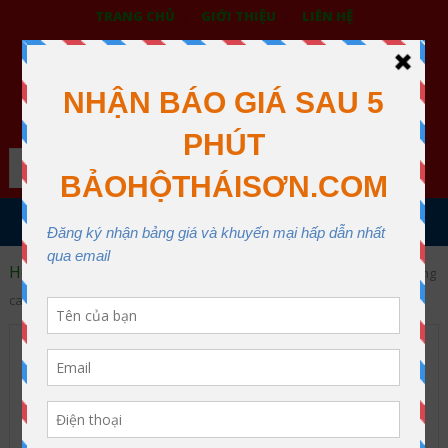
TRANG CHỦ
GIỚI THIỆU
LIÊN HỆ
BẢO HỘ LAO ĐỘNG THÁI SƠN
XƯỞNG MAY THÁI SƠN QUẬN 12
Search
MENU
Home
Thiết bị bảo vệ mắt và mặt
Mặt nạ hàn chất lượng
cao và giá phải chăng nhất
Mặt nạ hàn chất lượng cao
và giá phải chăng nhất