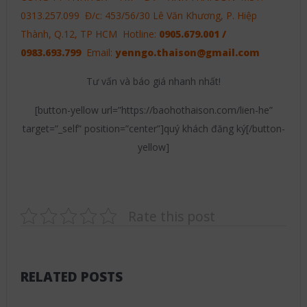
0313.257.099 Đ/c: 453/56/30 Lê Văn Khương, P. Hiệp
Thành, Q.12, TP HCM Hotline:
0905.679.001 /
0983.693.799
Email:
yenngo.thaison@gmail.com
Tư vấn và báo giá nhanh nhất!
[button-yellow url=”https://baohothaison.com/lien-he”
target=”_self” position=”center”]quý khách đăng ký[/button-
yellow]
Rate this post
RELATED POSTS