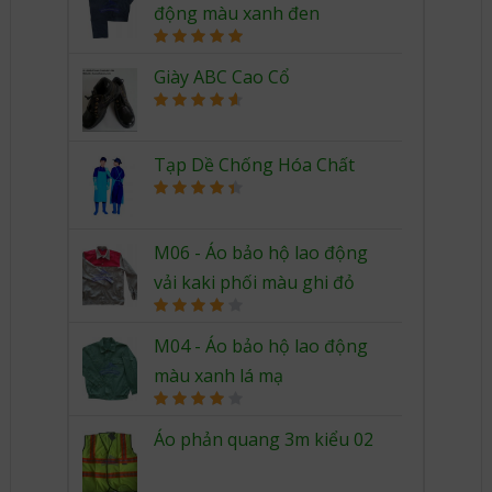
động màu xanh đen
Rated
5.00
out of 5
Giày ABC Cao Cổ
Rated
4.67
out of 5
Tạp Dề Chống Hóa Chất
Rated
4.50
out of 5
M06 - Áo bảo hộ lao động
vải kaki phối màu ghi đỏ
Rated
4.00
out
M04 - Áo bảo hộ lao động
of 5
màu xanh lá mạ
Rated
4.00
out
Áo phản quang 3m kiểu 02
of 5