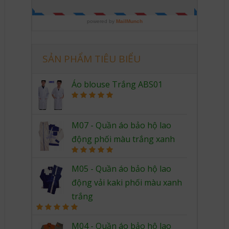
SẢN PHẨM TIÊU BIỂU
Áo blouse Trắng ABS01
Rated
5.00
out of 5
M07 - Quần áo bảo hộ lao
động phối màu trắng xanh
Rated
5.00
out of 5
M05 - Quần áo bảo hộ lao
động vải kaki phối màu xanh
trắng
Rated
5.00
out of 5
M04 - Quần áo bảo hộ lao