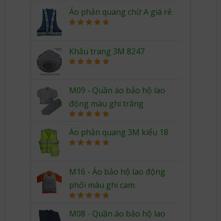
Áo phản quang chữ A giá rẻ
Rated
5.00
out of 5
Khẩu trang 3M 8247
Rated
5.00
out of 5
M09 - Quần áo bảo hộ lao
động màu ghi trắng
Rated
5.00
out of 5
Áo phản quang 3M kiểu 18
Rated
5.00
out of 5
M16 - Áo bảo hộ lao động
phối màu ghi cam
Rated
5.00
out of 5
M08 - Quần áo bảo hộ lao