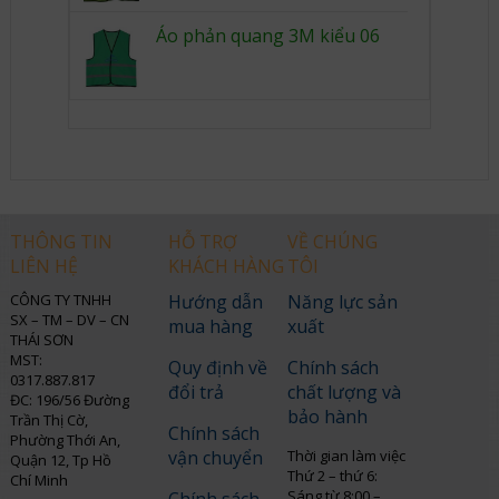
Áo phản quang 3M kiểu 06
THÔNG TIN
HỖ TRỢ
VỀ CHÚNG
LIÊN HỆ
KHÁCH HÀNG
TÔI
CÔNG TY TNHH
Hướng dẫn
Năng lực sản
SX – TM – DV – CN
mua hàng
xuất
THÁI SƠN
MST:
Quy định về
Chính sách
0317.887.817
đổi trả
chất lượng và
ĐC: 196/56 Đường
bảo hành
Trần Thị Cờ,
Chính sách
Phường Thới An,
vận chuyển
Thời gian làm việc
Quận 12, Tp Hồ
Thứ 2 – thứ 6:
Chí Minh
Sáng từ 8:00 –