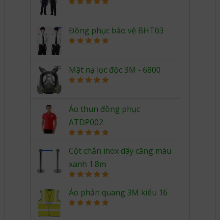
Rated
5.00
out of 5
Đồng phục bảo vệ BHT03
Rated
5.00
out of 5
Mặt nạ lọc độc 3M - 6800
Rated
5.00
out of 5
Áo thun đồng phục
ATDP002
Rated
5.00
out of 5
Cột chắn inox dây căng màu
xanh 1.8m
Rated
5.00
out of 5
Áo phản quang 3M kiểu 16
Rated
5.00
out of 5