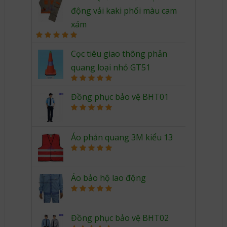
động vải kaki phối màu cam
xám
Rated
5.00
out of 5
Cọc tiêu giao thông phản
quang loại nhỏ GT51
Rated
5.00
out of 5
Đồng phục bảo vệ BHT01
Rated
5.00
out of 5
Áo phản quang 3M kiểu 13
Rated
5.00
out of 5
Áo bảo hộ lao động
Rated
5.00
out of 5
Đồng phục bảo vệ BHT02