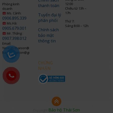
Chính sách
12:00
Phòng kinh
thanh toán
Chiều từ 13h –
doanh
17h
Ms. Cảnh:
Tuyển đại lý
0906.895.339
phân phối
Thứ 7:
Ms.Hà:
Sáng 8:00 – 12h
0905.679.001
Chính sách
Mr. Thắng :
bảo mật
0907.398.012
thông tin
Email:
Yenngo.thaison@gmail.com
baohothaison@gmail.com
CHỨNG
NHẬN
Bảo hộ Thái Sơn
Copyright