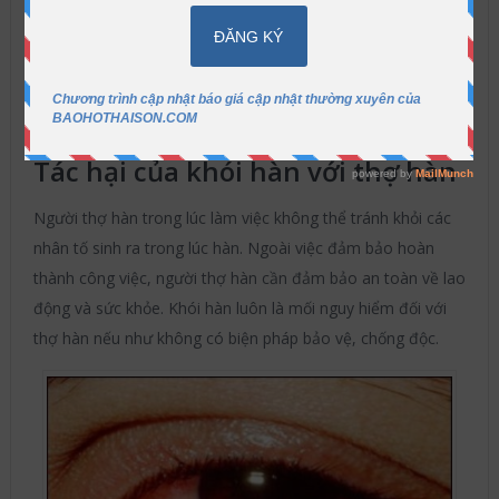
Bảo Hộ Thái Sơn
2016-08-04
Thiết bị
bảo vệ mắt và mặt
Không có bình luận
ẩn
Nội dung
[
]
Tác hại của khói hàn với thợ hàn
Người thợ hàn trong lúc làm việc không thể tránh khỏi các
nhân tố sinh ra trong lúc hàn. Ngoài việc đảm bảo hoàn
thành công việc, người thợ hàn cần đảm bảo an toàn về lao
động và sức khỏe. Khói hàn luôn là mối nguy hiểm đối với
thợ hàn nếu như không có biện pháp bảo vệ, chống độc.