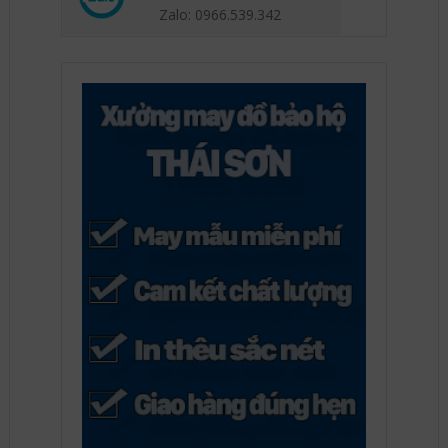
Zalo: 0966.539
.342