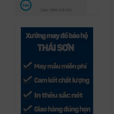
Zalo: 0966.539
.342