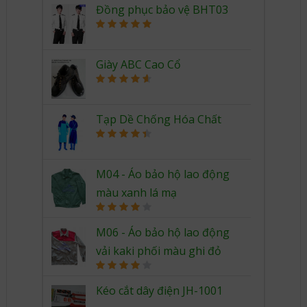
Đồng phục bảo vệ BHT03
Rated
5.00
out of 5
Giày ABC Cao Cổ
Rated
4.67
out of 5
Tạp Dề Chống Hóa Chất
Rated
4.50
out of 5
M04 - Áo bảo hộ lao động
màu xanh lá mạ
Rated
4.00
out
M06 - Áo bảo hộ lao động
of 5
vải kaki phối màu ghi đỏ
Rated
4.00
out
Kéo cắt dây điện JH-1001
of 5