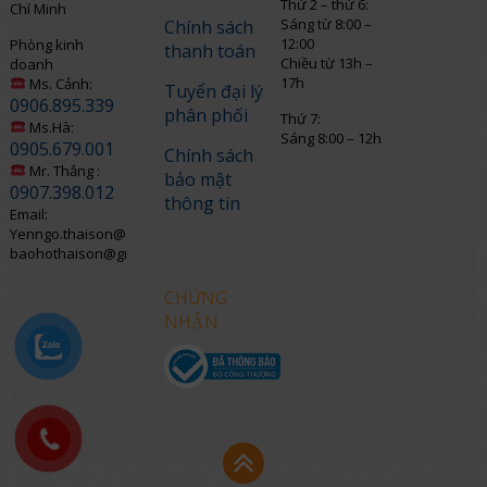
Thứ 2 – thứ 6:
Chí Minh
Sáng từ 8:00 –
Chính sách
12:00
Phòng kinh
thanh toán
Chiều từ 13h –
doanh
17h
Ms. Cảnh:
Tuyển đại lý
0906.895.339
phân phối
Thứ 7:
Ms.Hà:
Sáng 8:00 – 12h
0905.679.001
Chính sách
Mr. Thắng :
bảo mật
0907.398.012
thông tin
Email:
Yenngo.thaison@gmail.com
baohothaison@gmail.com
CHỨNG
NHẬN