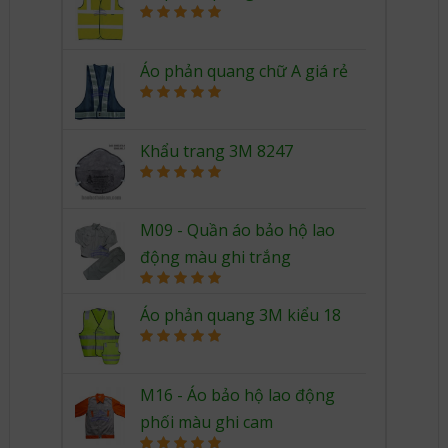
Rated
5.00
out of 5
Áo phản quang chữ A giá rẻ
Rated
5.00
out of 5
Khẩu trang 3M 8247
Rated
5.00
out of 5
M09 - Quần áo bảo hộ lao
động màu ghi trắng
Rated
5.00
out of 5
Áo phản quang 3M kiểu 18
Rated
5.00
out of 5
M16 - Áo bảo hộ lao động
phối màu ghi cam