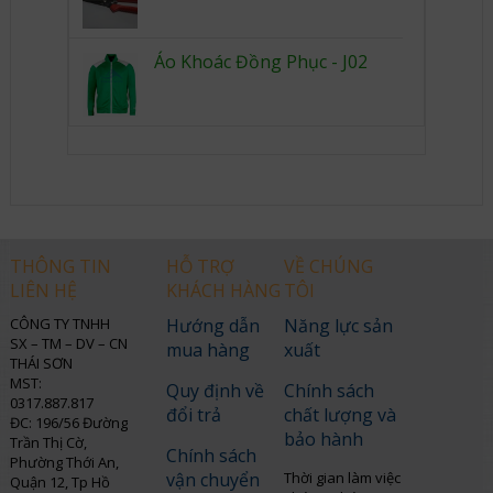
Áo Khoác Đồng Phục - J02
THÔNG TIN
HỖ TRỢ
VỀ CHÚNG
LIÊN HỆ
KHÁCH HÀNG
TÔI
CÔNG TY TNHH
Hướng dẫn
Năng lực sản
SX – TM – DV – CN
mua hàng
xuất
THÁI SƠN
MST:
Quy định về
Chính sách
0317.887.817
đổi trả
chất lượng và
ĐC: 196/56 Đường
bảo hành
Trần Thị Cờ,
Chính sách
Phường Thới An,
vận chuyển
Thời gian làm việc
Quận 12, Tp Hồ