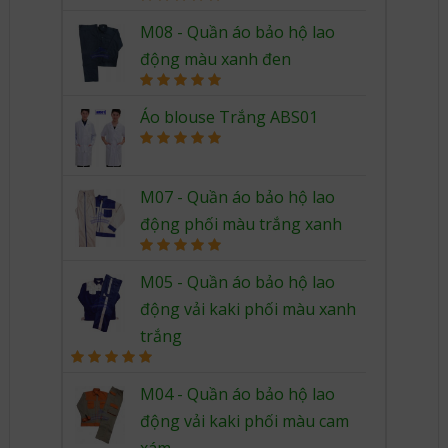
Rated
5.00
out of 5
M08 - Quần áo bảo hộ lao
động màu xanh đen
Rated
5.00
out of 5
Áo blouse Trắng ABS01
Rated
5.00
out of 5
M07 - Quần áo bảo hộ lao
động phối màu trắng xanh
Rated
5.00
out of 5
M05 - Quần áo bảo hộ lao
động vải kaki phối màu xanh
trắng
Rated
5.00
out of 5
M04 - Quần áo bảo hộ lao
động vải kaki phối màu cam