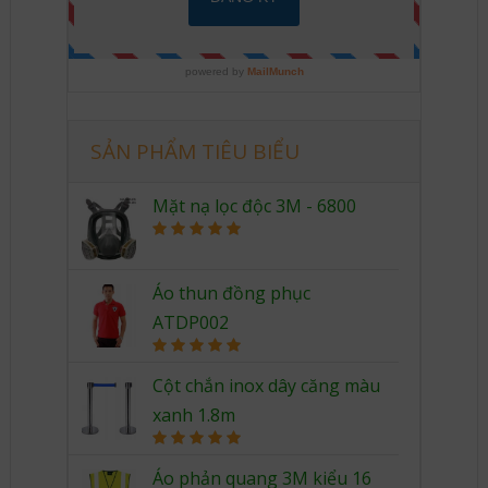
SẢN PHẨM TIÊU BIỂU
Mặt nạ lọc độc 3M - 6800
Rated
5.00
out of 5
Áo thun đồng phục
ATDP002
Rated
5.00
out of 5
Cột chắn inox dây căng màu
xanh 1.8m
Rated
5.00
out of 5
Áo phản quang 3M kiểu 16