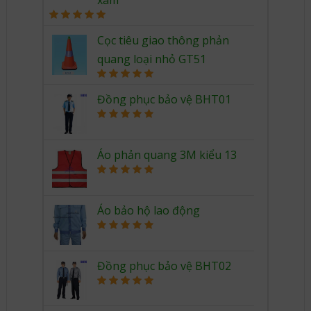
xám
Rated
5.00
out of 5
Cọc tiêu giao thông phản
quang loại nhỏ GT51
Rated
5.00
out of 5
Đồng phục bảo vệ BHT01
Rated
5.00
out of 5
Áo phản quang 3M kiểu 13
Rated
5.00
out of 5
Áo bảo hộ lao động
Rated
5.00
out of 5
Đồng phục bảo vệ BHT02
Rated
5.00
out of 5