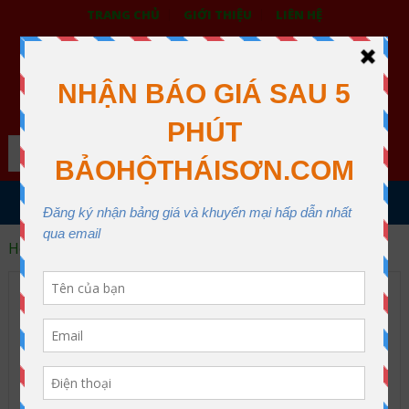
TRANG CHỦ
GIỚI THIỆU
LIÊN HỆ
BẢO HỘ LAO ĐỘNG THÁI SƠN
XƯỞNG MAY THÁI SƠN QUẬN 12
Search
MENU
Home
Thiết bị bảo vệ mắt và mặt
Thiết bị bảo vệ mắt và mặt
Archive