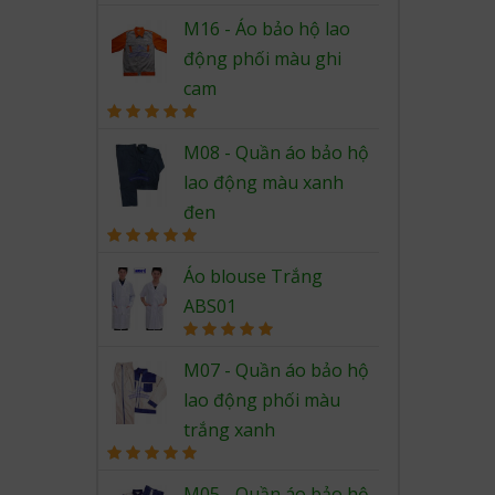
Rated
5.00
out of 5
M16 - Áo bảo hộ lao
động phối màu ghi
cam
Rated
5.00
out of 5
M08 - Quần áo bảo hộ
lao động màu xanh
đen
Rated
5.00
out of 5
Áo blouse Trắng
ABS01
Rated
5.00
out of 5
M07 - Quần áo bảo hộ
lao động phối màu
trắng xanh
Rated
5.00
out of 5
M05 - Quần áo bảo hộ