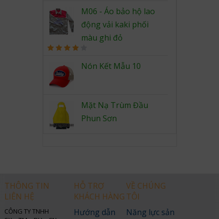
Rated
4.00
out
M06 - Áo bảo hộ lao
of 5
động vải kaki phối
màu ghi đỏ
Rated
4.00
out
Nón Kết Mẫu 10
of 5
Mặt Nạ Trùm Đầu
Phun Sơn
THÔNG TIN
HỖ TRỢ
VỀ CHÚNG
LIÊN HỆ
KHÁCH HÀNG
TÔI
CÔNG TY TNHH
Hướng dẫn
Năng lực sản