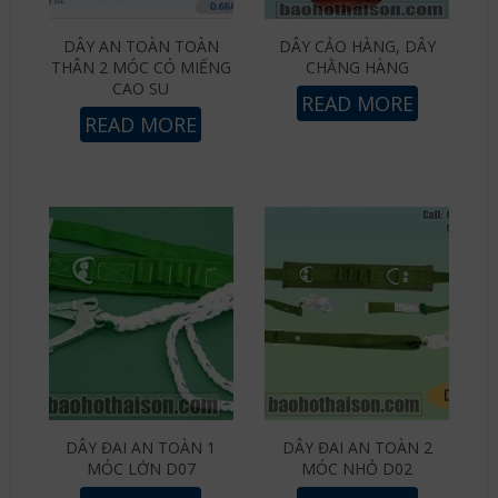
DÂY AN TOÀN TOÀN
DÂY CẢO HÀNG, DÂY
THÂN 2 MÓC CÓ MIẾNG
CHẰNG HÀNG
CAO SU
READ MORE
READ MORE
DÂY ĐAI AN TOÀN 1
DÂY ĐAI AN TOÀN 2
MÓC LỚN D07
MÓC NHỎ D02