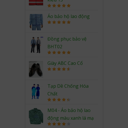
Rated
5.00
out of 5
Áo bảo hộ lao động
Rated
5.00
out of 5
Đồng phục bảo vệ
BHT02
Rated
5.00
out of 5
Giày ABC Cao Cổ
Rated
4.67
out of 5
Tạp Dề Chống Hóa
Chất
Rated
4.50
out of 5
M04 - Áo bảo hộ lao
động màu xanh lá mạ