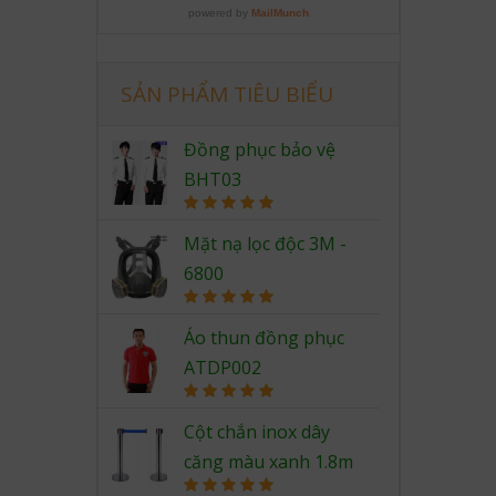
SẢN PHẨM TIÊU BIỂU
Đồng phục bảo vệ
BHT03
Rated
5.00
out of 5
Mặt nạ lọc độc 3M -
6800
Rated
5.00
out of 5
Áo thun đồng phục
ATDP002
Rated
5.00
out of 5
Cột chắn inox dây
căng màu xanh 1.8m