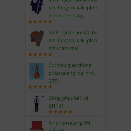
lao động vải kaki phối
màu xanh trắng
Rated
5.00
out of 5
M04 - Quần áo bảo hộ
lao động vải kaki phối
màu cam xám
Rated
5.00
out of 5
Cọc tiêu giao thông
phản quang loại nhỏ
GT51
Rated
5.00
out of 5
Đồng phục bảo vệ
BHT01
Rated
5.00
out of 5
Áo phản quang 3M
kiểu 13