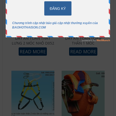
DÂY AN TOÀN THẮT
DÂY AN TOÀN TOÀN
LƯNG 2 MÓC NHỎ D052
THÂN 1 MÓC
READ MORE
READ MORE