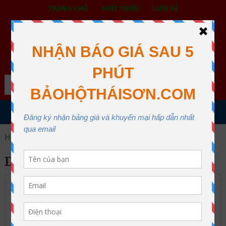
TRANG CHỦ
GIỚI THIỆU
LIÊN HỆ
BẢO HỘ LAO ĐỘNG THÁI SƠN
XƯỞNG MAY THÁI SƠN QUẬN 12
Search
MENU
Home
dây an toàn
DÂY AN TOÀN