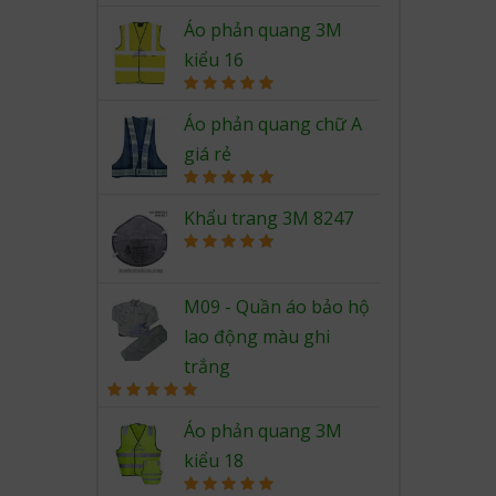
Rated
5.00
out of 5
Áo phản quang 3M
kiểu 16
Rated
5.00
out of 5
Áo phản quang chữ A
giá rẻ
Rated
5.00
out of 5
Khẩu trang 3M 8247
Rated
5.00
out of 5
M09 - Quần áo bảo hộ
lao động màu ghi
trắng
Rated
5.00
out of 5
Áo phản quang 3M
kiểu 18