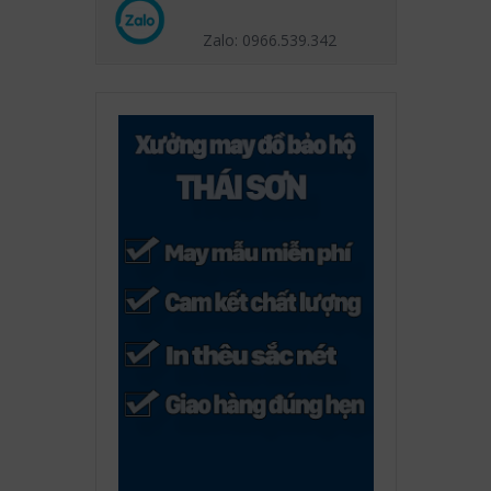
Zalo: 0966.539
.342