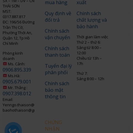
SX – TM – DV – CN
mua hàng
xuất
THÁI SƠN
MST:
Quy định về
Chính sách
0317.887.817
đổi trả
chất lượng và
ĐC: 196/56 Đường
bảo hành
Trần Thị Cờ,
Chính sách
Phường Thới An,
vận chuyển
Thời gian làm việc
Quận 12, Tp Hồ
Thứ 2 – thứ 6:
Chí Minh
Sáng từ 8:00 –
Chính sách
12:00
Phòng kinh
thanh toán
Chiều từ 13h –
doanh
17h
Ms. Cảnh:
Tuyển đại lý
0906.895.339
phân phối
Thứ 7:
Ms.Hà:
Sáng 8:00 – 12h
0905.679.001
Chính sách
Mr. Thắng :
bảo mật
0907.398.012
thông tin
Email:
Yenngo.thaison@gmail.com
baohothaison@gmail.com
CHỨNG
NHẬN