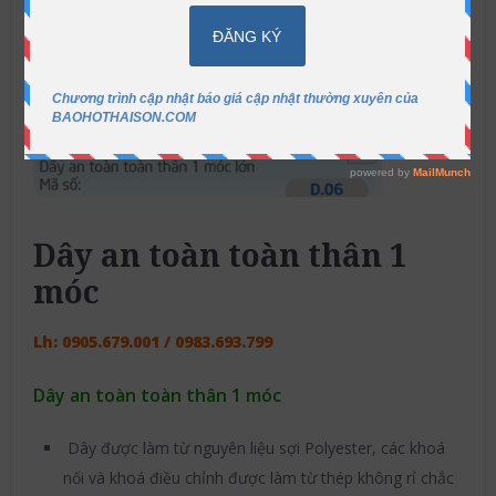
Dây an toàn toàn thân 1
móc
Lh: 0905.679.001 / 0983.693.799
Dây an toàn toàn thân 1 móc
Dây được làm từ nguyên liệu sợi Polyester, các khoá
nối và khoá điều chỉnh được làm từ thép không rỉ chắc