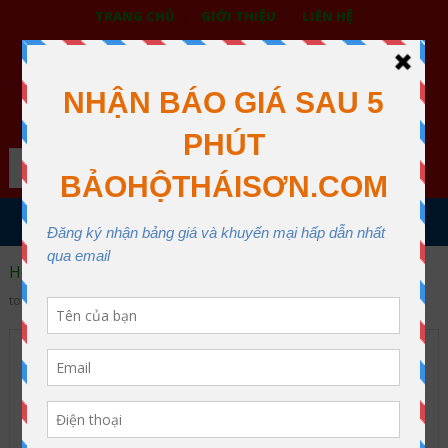
TRANG CHỦ
GIỚI THIỆU
LIÊN HỆ
BẢO HỘ LAO ĐỘNG THÁI SƠN
XƯỞNG MAY THÁI SƠN QUẬN 12
Search
MENU
Home
Dây đai an toàn
Dây đai toàn thân
Dây an
toàn toàn thân 1 móc