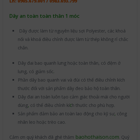
Lh: 0905.679.001 / 0983.693.799
Dây an toàn toàn thân 1 móc
Dây được làm từ nguyên liệu sợi Polyester, các khoá
nối và khoá điều chỉnh được làm từ thép không rỉ chắc
chắn.
Dây đai bao quanh lưng hoặc toàn thân, có đệm ở
.
lưng, có giảm sốc
Phần dây bao quanh vai và đùi có thể điều chỉnh kích
thước đối với sản phẩm dây đeo bảo hộ toàn thân.
Dây đai an toàn luôn tạo cảm giác thoải mái cho người
,
c
dùng
có thể điều chỉnh kí
h thước cho phù hợp.
,
Sản phẩm đảm bảo an toàn lao động cho kỹ sư
công
nhân leo hoặc trèo cao.
baohothaison.com
Cảm ơn quý khách đã ghé thăm
. Quý