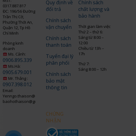
MST:
Quy định về
Chính sách
0317.887.817
đổi trả
chất lượng và
ĐC: 196/56 Đường
bảo hành
Trần Thị Cờ,
Chính sách
Phường Thới An,
vận chuyển
Thời gian làm việc
Quận 12, Tp Hồ
Thứ 2 – thứ 6:
Chí Minh
Sáng từ 8:00 –
Chính sách
12:00
Phòng kinh
thanh toán
Chiều từ 13h –
doanh
17h
Ms. Cảnh:
Tuyển đại lý
0906.895.339
phân phối
Thứ 7:
Ms.Hà:
Sáng 8:00 – 12h
0905.679.001
Chính sách
Mr. Thắng :
bảo mật
0907.398.012
thông tin
Email:
Yenngo.thaison@gmail.com
baohothaison@gmail.com
CHỨNG
NHẬN