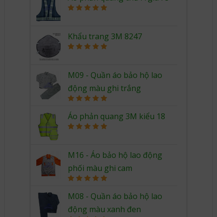
Rated
5.00
out of 5
Khẩu trang 3M 8247
Rated
5.00
out of 5
M09 - Quần áo bảo hộ lao
động màu ghi trắng
Rated
5.00
out of 5
Áo phản quang 3M kiểu 18
Rated
5.00
out of 5
M16 - Áo bảo hộ lao động
phối màu ghi cam
Rated
5.00
out of 5
M08 - Quần áo bảo hộ lao
động màu xanh đen