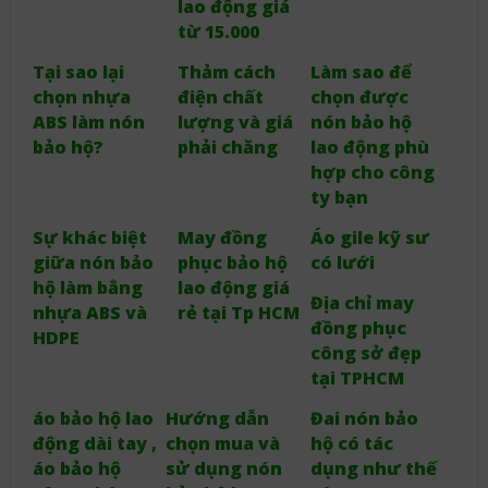
lao động giá
từ 15.000
Tại sao lại
Thảm cách
Làm sao để
chọn nhựa
điện chất
chọn được
ABS làm nón
lượng và giá
nón bảo hộ
bảo hộ?
phải chăng
lao động phù
hợp cho công
ty bạn
Sự khác biệt
May đồng
Áo gile kỹ sư
giữa nón bảo
phục bảo hộ
có lưới
hộ làm bằng
lao động giá
Địa chỉ may
nhựa ABS và
rẻ tại Tp HCM
đồng phục
HDPE
công sở đẹp
tại TPHCM
áo bảo hộ lao
Hướng dẫn
Đai nón bảo
động dài tay ,
chọn mua và
hộ có tác
áo bảo hộ
sử dụng nón
dụng như thế