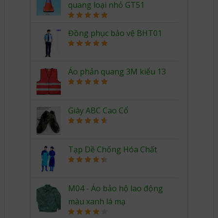
quang loại nhỏ GT51
Rated
5.00
out of 5
Đồng phục bảo vệ BHT01
Rated
5.00
out of 5
Áo phản quang 3M kiểu 13
Rated
5.00
out of 5
Giày ABC Cao Cổ
Rated
4.67
out of 5
Tạp Dề Chống Hóa Chất
Rated
4.50
out of 5
M04 - Áo bảo hộ lao động
màu xanh lá mạ