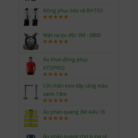
out of 5
Đồng phục bảo vệ BHT03
Rated
5.00
out of 5
Mặt nạ lọc độc 3M - 6800
Rated
5.00
out of 5
Áo thun đồng phục
ATDP002
Rated
5.00
out of 5
Cột chắn inox dây căng màu
xanh 1.8m
Rated
5.00
out of 5
Áo phản quang 3M kiểu 16
Rated
5.00
out of 5
Áo phản quang chữ A giá rẻ