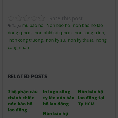
Rate this post
mu bao ho
Non bao ho
non bao ho lao
Tags:
,
,
dong tphcm
non bhld tai tphcm
non cong trinh
,
,
,
non cong truong
non ky su
non ky thuat
nong
,
,
,
cong nhan
RELATED POSTS
3 bộ phận cấu
In logo công
Nón bảo hộ
thành chiếc
ty lên nón bảo
lao động tại
nón bảo hộ
hộ lao động
Tp HCM
lao động
Nón bảo hộ