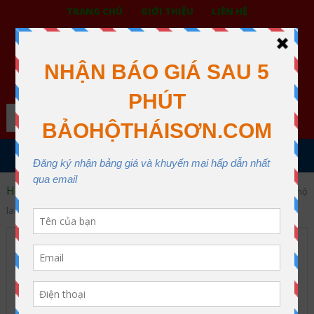
TRANG CHỦ
GIỚI THIỆU
LIÊN HỆ
BẢO HỘ LAO ĐỘNG THÁI SƠN
XƯỞNG MAY THÁI SƠN QUẬN 12
Search
MENU
Home
Nón bảo hộ lao động
Ba bước đặt mua nón bảo hộ
lao động giá tốt nhất tại Tp HCM
Ba bước đặt mua nón bảo
hộ lao động giá tốt nhất tại