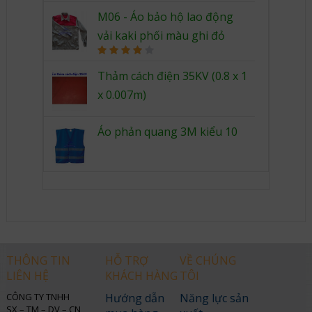
Rated
4.00
out
M06 - Áo bảo hộ lao động
of 5
vải kaki phối màu ghi đỏ
Rated
4.00
out
Thảm cách điện 35KV (0.8 x 1
of 5
x 0.007m)
Áo phản quang 3M kiểu 10
THÔNG TIN
HỖ TRỢ
VỀ CHÚNG
LIÊN HỆ
KHÁCH HÀNG
TÔI
CÔNG TY TNHH
Hướng dẫn
Năng lực sản
SX – TM – DV – CN