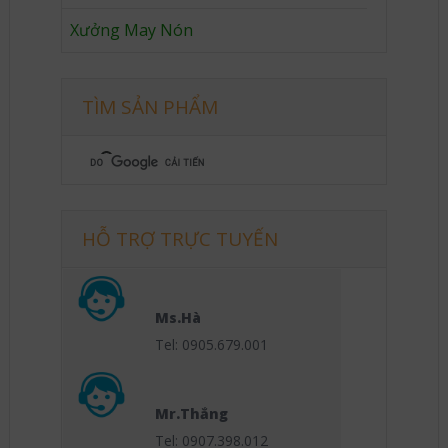
Xưởng May Nón
TÌM SẢN PHẨM
HỖ TRỢ TRỰC TUYẾN
Ms.Hà
Tel: 0905.679.001
Mr.Thắng
Tel: 0907.398.012