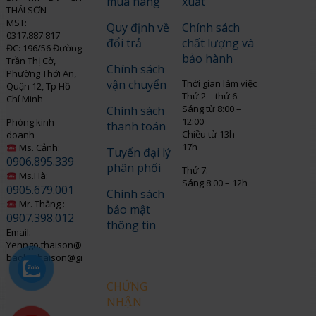
mua hàng
xuất
THÁI SƠN
MST:
Quy định về
Chính sách
0317.887.817
đổi trả
chất lượng và
ĐC: 196/56 Đường
bảo hành
Trần Thị Cờ,
Chính sách
Phường Thới An,
vận chuyển
Thời gian làm việc
Quận 12, Tp Hồ
Thứ 2 – thứ 6:
Chí Minh
Sáng từ 8:00 –
Chính sách
12:00
Phòng kinh
thanh toán
Chiều từ 13h –
doanh
17h
Ms. Cảnh:
Tuyển đại lý
0906.895.339
phân phối
Thứ 7:
Ms.Hà:
Sáng 8:00 – 12h
0905.679.001
Chính sách
Mr. Thắng :
bảo mật
0907.398.012
thông tin
Email:
Yenngo.thaison@gmail.com
baohothaison@gmail.com
CHỨNG
NHẬN