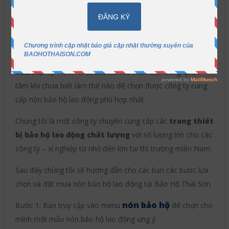
Tp HCM
Bảo Hộ Thái Sơn
2016-05-30
Nón
bảo hộ lao động
Không có bình luận
Làm sao để đặt mua
nón bảo hộ lao động giá tốt
nhất
tại Tp HCM? Một câu hỏi mà chắc bạn đang quan
tâm khi chưa biết làm thế nào để chọn được công ty cung
cấp nón bảo hộ lao động phù hợp nhất.
Chúng tôi là một công ty chuyên cung cấp các
trang thiết
bị bảo hộ lao động chất lượng
với số lượng lớn cho các
công ty – xí nghiệp từ nhỏ đến lớn tại thị trường miền Nam.
Sau đây chúng tôi sẽ hướng dẫn cho các bạn các bước lựa
chọn và đặt mua nón bảo hộ lao động tại Bảo Hộ Thái Sơn
nón bảo hộ
Bước 1: Bạn truy cập vào menu
để chọn cho
mình một mẫu nón bảo hộ lao động ưng ý.