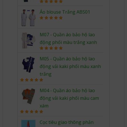
Rated
5.00
out of 5
Áo blouse Trắng ABS01
Rated
5.00
out of 5
M07 - Quần áo bảo hộ lao
động phối màu trắng xanh
Rated
5.00
out of 5
M05 - Quần áo bảo hộ lao
động vải kaki phối màu xanh
trắng
Rated
5.00
out of 5
M04 - Quần áo bảo hộ lao
động vải kaki phối màu cam
xám
Rated
5.00
out of 5
Cọc tiêu giao thông phản