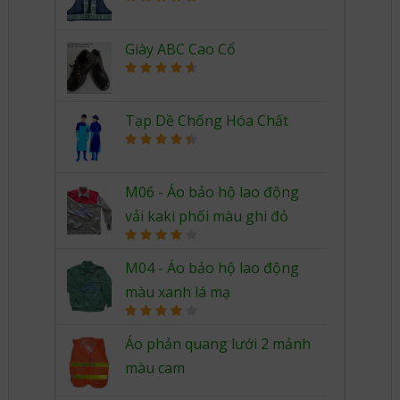
Rated
5.00
out of 5
Giày ABC Cao Cổ
Rated
4.67
out of 5
Tạp Dề Chống Hóa Chất
Rated
4.50
out of 5
M06 - Áo bảo hộ lao động
vải kaki phối màu ghi đỏ
Rated
4.00
out
M04 - Áo bảo hộ lao động
of 5
màu xanh lá mạ
Rated
4.00
out
Áo phản quang lưới 2 mảnh
of 5
màu cam