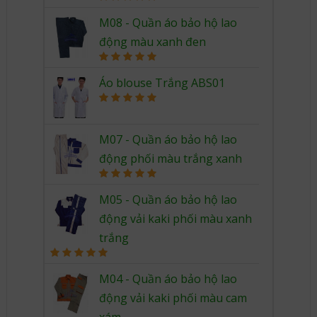
Rated
5.00
out of 5
M08 - Quần áo bảo hộ lao
động màu xanh đen
Rated
5.00
out of 5
Áo blouse Trắng ABS01
Rated
5.00
out of 5
M07 - Quần áo bảo hộ lao
động phối màu trắng xanh
Rated
5.00
out of 5
M05 - Quần áo bảo hộ lao
động vải kaki phối màu xanh
trắng
Rated
5.00
out of 5
M04 - Quần áo bảo hộ lao
động vải kaki phối màu cam
xám