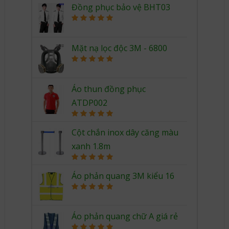
Đồng phục bảo vệ BHT03
Rated
5.00
out of 5
Mặt nạ lọc độc 3M - 6800
Rated
5.00
out of 5
Áo thun đồng phục
ATDP002
Rated
5.00
out of 5
Cột chắn inox dây căng màu
xanh 1.8m
Rated
5.00
out of 5
Áo phản quang 3M kiểu 16
Rated
5.00
out of 5
Áo phản quang chữ A giá rẻ