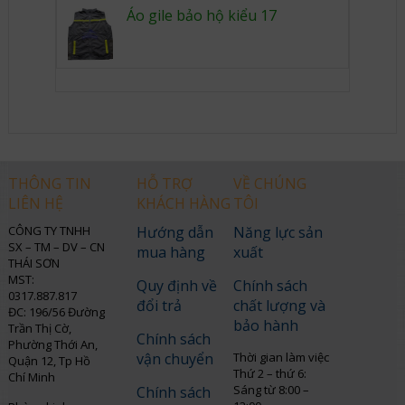
Áo gile bảo hộ kiểu 17
THÔNG TIN
HỖ TRỢ
VỀ CHÚNG
LIÊN HỆ
KHÁCH HÀNG
TÔI
CÔNG TY TNHH
Hướng dẫn
Năng lực sản
SX – TM – DV – CN
mua hàng
xuất
THÁI SƠN
MST:
Quy định về
Chính sách
0317.887.817
đổi trả
chất lượng và
ĐC: 196/56 Đường
bảo hành
Trần Thị Cờ,
Chính sách
Phường Thới An,
vận chuyển
Thời gian làm việc
Quận 12, Tp Hồ
Thứ 2 – thứ 6:
Chí Minh
Sáng từ 8:00 –
Chính sách