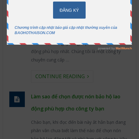
giá tốt nhất tại Tp HCM
Làm sao để đặt mua nón bảo hộ lao động giá
tốt nhất tại Tp HCM? Một câu hỏi mà chắc bạn
đang quan tâm khi chưa biết làm thế nào để
chọn được công ty cung cấp nón bảo hộ lao
động phù hợp nhất. Chúng tôi là một công ty
chuyên cung cấp …
CONTINUE READING
Làm sao để chọn được nón bảo hộ lao
động phù hợp cho công ty bạn
Chào bạn, khi đọc đến bài này ắt hẳn bạn đang
phân vân chưa biết làm thế nào để chọn nón
bảo hộ lao động tốt và phù hợp với công ty. Vậy