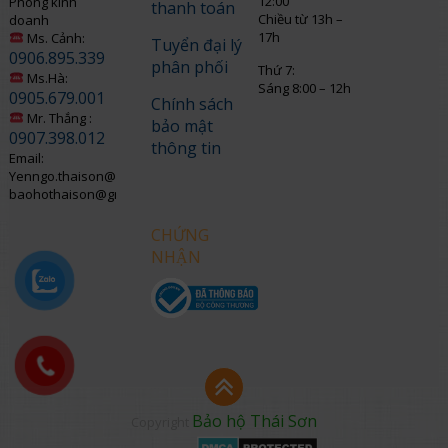
12:00
Phòng kinh
thanh toán
Chiều từ 13h –
doanh
17h
Ms. Cảnh:
Tuyển đại lý
0906.895.339
phân phối
Thứ 7:
Ms.Hà:
Sáng 8:00 – 12h
0905.679.001
Chính sách
Mr. Thắng :
bảo mật
0907.398.012
thông tin
Email:
Yenngo.thaison@gmail.com
baohothaison@gmail.com
CHỨNG
NHẬN
Bảo hộ Thái Sơn
Copyright