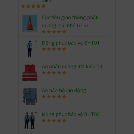
Rated
5.00
out of 5
Cọc tiêu giao thông phản
quang loại nhỏ GT51
Rated
5.00
out of 5
Đồng phục bảo vệ BHT01
Rated
5.00
out of 5
Áo phản quang 3M kiểu 13
Rated
5.00
out of 5
Áo bảo hộ lao động
Rated
5.00
out of 5
Đồng phục bảo vệ BHT02
Rated
5.00
out of 5