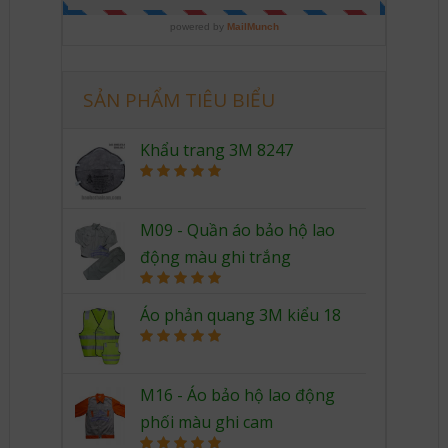
SẢN PHẨM TIÊU BIỂU
Khẩu trang 3M 8247
Rated
5.00
out of 5
M09 - Quần áo bảo hộ lao
động màu ghi trắng
Rated
5.00
out of 5
Áo phản quang 3M kiểu 18
Rated
5.00
out of 5
M16 - Áo bảo hộ lao động
phối màu ghi cam