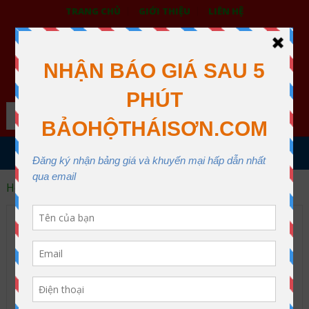
TRANG CHỦ
GIỚI THIỆU
LIÊN HỆ
BẢO HỘ LAO ĐỘNG THÁI SƠN
XƯỞNG MAY THÁI SƠN QUẬN 12
Search
MENU
Home
non ky thuat
non ky thuat Archive
Ba bước đặt mua nón bảo hộ lao động