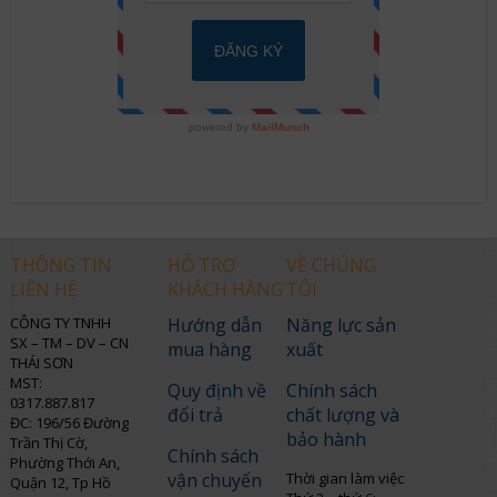
THÔNG TIN
HỖ TRỢ
VỀ CHÚNG
LIÊN HỆ
KHÁCH HÀNG
TÔI
CÔNG TY TNHH
Hướng dẫn
Năng lực sản
SX – TM – DV – CN
mua hàng
xuất
THÁI SƠN
MST:
Quy định về
Chính sách
0317.887.817
đổi trả
chất lượng và
ĐC: 196/56 Đường
bảo hành
Trần Thị Cờ,
Chính sách
Phường Thới An,
vận chuyển
Thời gian làm việc
Quận 12, Tp Hồ