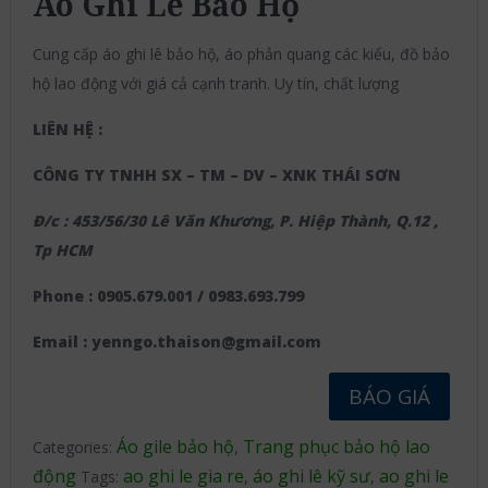
Áo Ghi Lê Bảo Hộ
Cung cấp áo ghi lê bảo hộ, áo phản quang các kiểu, đồ bảo
hộ lao động với giá cả cạnh tranh. Uy tín, chất lượng
LIÊN HỆ :
CÔNG TY TNHH SX – TM – DV – XNK THÁI SƠN
Đ/c : 453/56/30 Lê Văn Khương, P. Hiệp Thành, Q.12 ,
Tp HCM
Phone : 0905.679.001 / 0983.693.799
Email : yenngo.thaison@gmail.com
BÁO GIÁ
Áo gile bảo hộ
Trang phục bảo hộ lao
Categories:
,
động
ao ghi le gia re
áo ghi lê kỹ sư
ao ghi le
Tags:
,
,