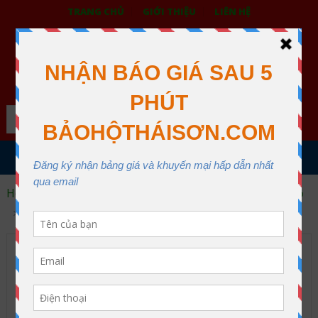
TRANG CHỦ
GIỚI THIỆU
LIÊN HỆ
BẢO HỘ LAO ĐỘNG THÁI SƠN
XƯỞNG MAY THÁI SƠN QUẬN 12
Search
MENU
Home
Trang phục bảo hộ lao động
Áo gile bảo hộ
Áo Ghi Lê Bảo Hộ