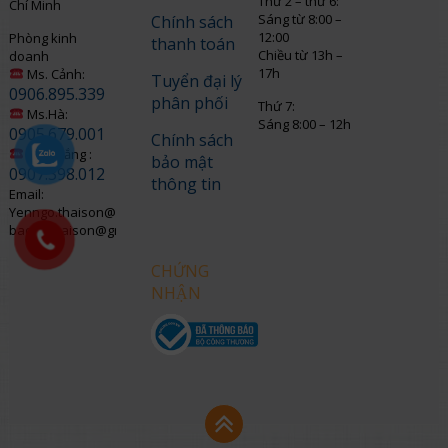
Thứ 2 – thứ 6:
Chí Minh
Sáng từ 8:00 –
Chính sách
12:00
Phòng kinh
thanh toán
Chiều từ 13h –
doanh
17h
Ms. Cảnh:
Tuyển đại lý
0906.895.339
phân phối
Thứ 7:
Ms.Hà:
Sáng 8:00 – 12h
0905.679.001
Chính sách
Mr. Thắng :
bảo mật
0907.398.012
thông tin
Email:
Yenngo.thaison@gmail.com
baohothaison@gmail.com
CHỨNG
NHẬN