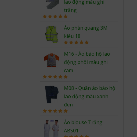
lao động màu ghi
trắng
Rated
5.00
out of 5
Áo phản quang 3M
kiểu 18
Rated
5.00
out of 5
M16 - Áo bảo hộ lao
động phối màu ghi
cam
Rated
5.00
out of 5
M08 - Quần áo bảo hộ
lao động màu xanh
đen
Rated
5.00
out of 5
Áo blouse Trắng
ABS01