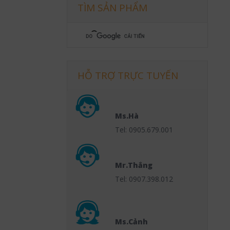
TÌM SẢN PHẨM
HỖ TRỢ TRỰC TUYẾN
Ms.Hà
Tel: 0905.679.001
Mr.Thắng
Tel: 0907.398.012
Ms.Cảnh