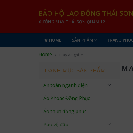
BẢO HỘ LAO ĐỘNG THÁI SƠ
XƯỞNG MAY THÁI SƠN QUẬN 12
HOME
SẢN PHẨM
TRANG PHỤC
Home
may ao ghi le
MA
DANH MỤC SẢN PHẨM
An toàn ngành điện
Áo Khoác Đồng Phục
Áo thun đồng phục
Bảo vệ đầu