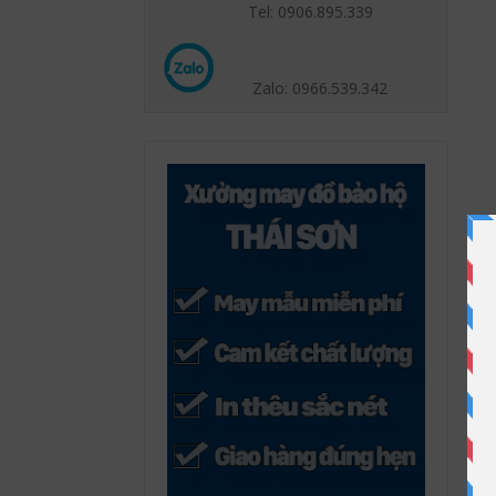
Tel: 0906.895.339
Zalo: 0966.539
.342