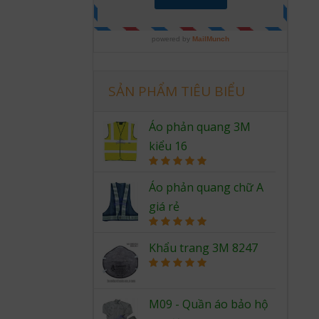
SẢN PHẨM TIÊU BIỂU
Áo phản quang 3M
kiểu 16
Rated
5.00
out of 5
Áo phản quang chữ A
giá rẻ
Rated
5.00
out of 5
Khẩu trang 3M 8247
Rated
5.00
out of 5
M09 - Quần áo bảo hộ