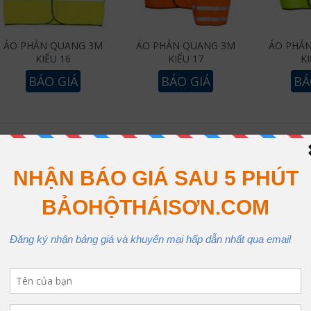
ÁO PHẢN QUANG 3M
ÁO PHẢN QUANG 3M
ÁO PHẢ
KIỂU 16
KIỂU 17
KI
BÁO GIÁ
BÁO GIÁ
BÁ
2
 PHẢN QUANG 3M GIÁ RẺ TẠI TPHCM 
phản quang 3m
là mẫu áo phản quang nổi tiếng trên khắp thế giới.
ới chất lượng cao và giá hợp lý nhất. Ngoài ra bảo hộ lao động Thái
áo phản quang dây
.
Áo phản quang lưới,
và các loại áo bảo hộ 
g tôi đa dạng mẫu mã và hình thức đẹp. Có nhiều màu sắc cũng như