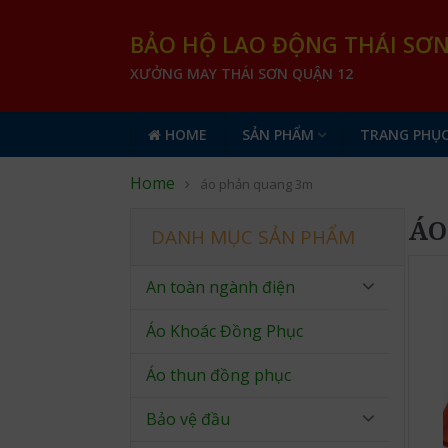
BẢO HỘ LAO ĐỘNG THÁI SƠ
XƯỞNG MAY THÁI SƠN QUẬN 12
HOME
SẢN PHẨM
TRANG PHỤC
Home
áo phản quang 3m
ÁO
DANH MỤC SẢN PHẨM
An toàn ngành điện
Áo Khoác Đồng Phục
Áo thun đồng phục
Bảo vệ đầu