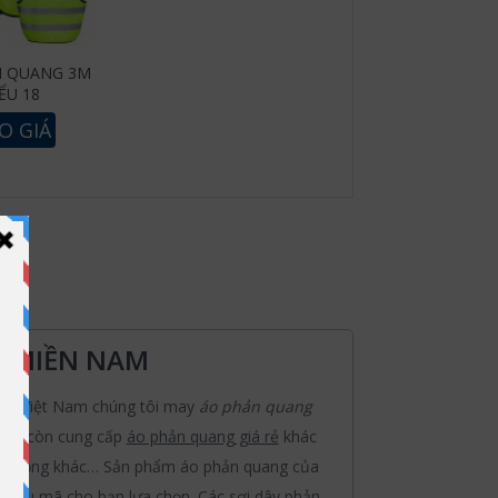
N QUANG 3M
ỂU 18
O GIÁ
& MIỀN NAM
 Tại Việt Nam chúng tôi may
áo phản quang
 Sơn còn cung cấp
áo phản quang giá rẻ
khác
lao động khác… Sản phẩm áo phản quang của
 mẫu mã cho bạn lựa chọn. Các sợi dây phản