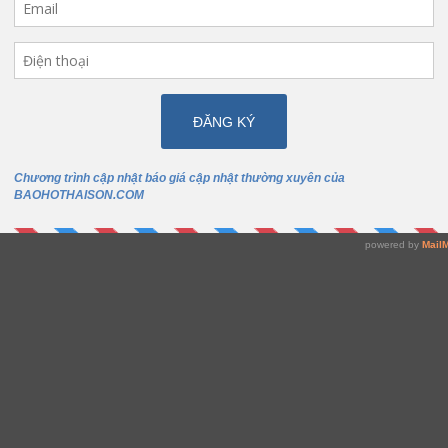
g chất lượng đảm bảo độ phản quang tốt trong môi trường thiếu sá
ụng. Tiêu biểu như công nhân đô thị, xây dựng, đội cứu hộ, hầm lò…vv
quý khách có nhu cầu. Quý khách mua áo phản quang ở tphcm hay miề