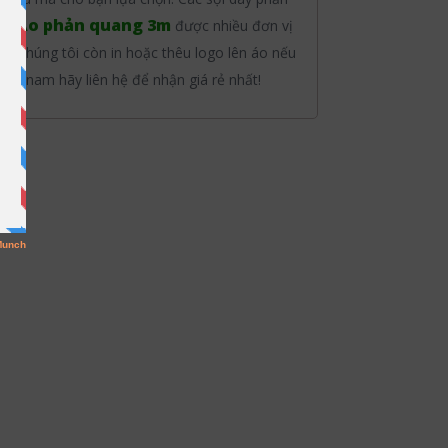
Áo phản quang 3m
ng.
được nhiều đơn vị
.. Chúng tôi còn in hoặc thêu logo lên áo nếu
n nam hãy liên hệ để nhận giá rẻ nhất!