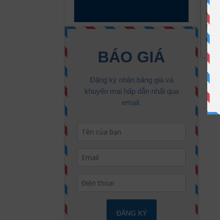
quan
sử d
như 