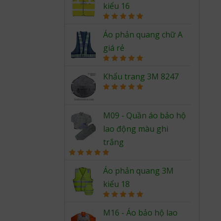
kiểu 16
Rated
5.00
out of 5
Áo phản quang chữ A
giá rẻ
Rated
5.00
out of 5
Khẩu trang 3M 8247
Rated
5.00
out of 5
M09 - Quần áo bảo hộ
lao động màu ghi
trắng
Rated
5.00
out of 5
Áo phản quang 3M
kiểu 18
Rated
5.00
out of 5
M16 - Áo bảo hộ lao