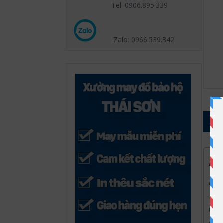
Tel: 0906.895.339
Zalo: 0966.539
.342
1
ÁO
Áo 
3m
v
như
chún