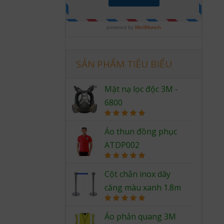
SẢN PHẨM TIÊU BIỂU
Mặt nạ lọc độc 3M -
6800
Rated
5.00
out of 5
Áo thun đồng phục
ATDP002
Rated
5.00
out of 5
Cột chắn inox dây
căng màu xanh 1.8m
Rated
5.00
out of 5
Áo phản quang 3M