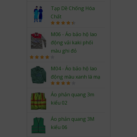
out of 5
Tạp Dề Chống Hóa
Chất
Rated
4.50
out of 5
M06 - Áo bảo hộ lao
động vải kaki phối
màu ghi đỏ
Rated
4.00
out
M04 - Áo bảo hộ lao
of 5
động màu xanh lá mạ
Rated
4.00
out
Áo phản quang 3m
of 5
kiểu 02
Áo phản quang 3M
kiểu 06