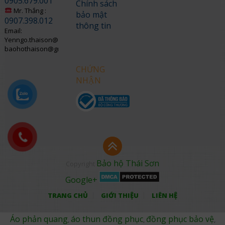
0905.679.001
Chính sách
Mr. Thắng :
bảo mật
0907.398.012
thông tin
Email:
Yenngo.thaison@gmail.com
baohothaison@gmail.com
CHỨNG
NHẬN
Bảo hộ Thái Sơn
Copyright
Google+
TRANG CHỦ
GIỚI THIỆU
LIÊN HỆ
Áo phản quang
áo thun đồng phục
đồng phục bảo vệ
,
,
,