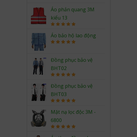
Rated
5.00
out of 5
Áo phản quang 3M
kiểu 13
Rated
5.00
out of 5
Áo bảo hộ lao động
Rated
5.00
out of 5
Đồng phục bảo vệ
BHT02
Rated
5.00
out of 5
Đồng phục bảo vệ
BHT03
Rated
5.00
out of 5
Mặt nạ lọc độc 3M -
6800
Rated
5.00