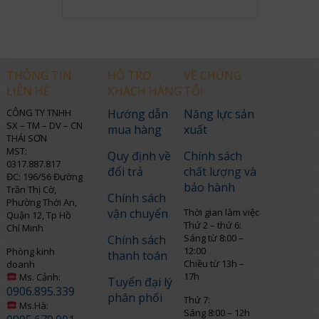
THÔNG TIN
HỖ TRỢ
VỀ CHÚNG
LIÊN HỆ
KHÁCH HÀNG
TÔI
CÔNG TY TNHH
Hướng dẫn
Năng lực sản
SX – TM – DV – CN
mua hàng
xuất
THÁI SƠN
MST:
Quy định về
Chính sách
0317.887.817
đổi trả
chất lượng và
ĐC: 196/56 Đường
bảo hành
Trần Thị Cờ,
Chính sách
Phường Thới An,
vận chuyển
Thời gian làm việc
Quận 12, Tp Hồ
Thứ 2 – thứ 6:
Chí Minh
Sáng từ 8:00 –
Chính sách
12:00
Phòng kinh
thanh toán
Chiều từ 13h –
doanh
17h
Ms. Cảnh:
Tuyển đại lý
0906.895.339
phân phối
Thứ 7:
Ms.Hà:
Sáng 8:00 – 12h