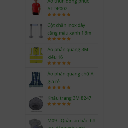
out of 5
Áo thun đồng phục
ATDP002
Rated
5.00
out of 5
Cột chắn inox dây
căng màu xanh 1.8m
Rated
5.00
out of 5
Áo phản quang 3M
kiểu 16
Rated
5.00
out of 5
Áo phản quang chữ A
giá rẻ
Rated
5.00
out of 5
Khẩu trang 3M 8247
Rated
5.00
out of 5
M09 - Quần áo bảo hộ