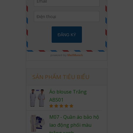
SẢN PHẨM TIÊU BIỂU
Áo blouse Trắng
ABS01
Rated
5.00
out of 5
M07 - Quần áo bảo hộ
lao động phối màu
trắng xanh