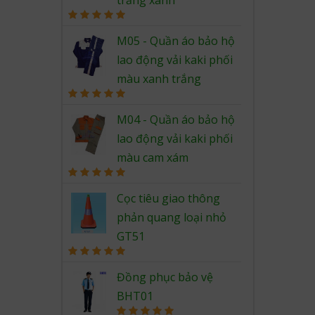
Rated
5.00
out of 5
M05 - Quần áo bảo hộ
lao động vải kaki phối
màu xanh trắng
Rated
5.00
out of 5
M04 - Quần áo bảo hộ
lao động vải kaki phối
màu cam xám
Rated
5.00
out of 5
Cọc tiêu giao thông
phản quang loại nhỏ
GT51
Rated
5.00
out of 5
Đồng phục bảo vệ
BHT01