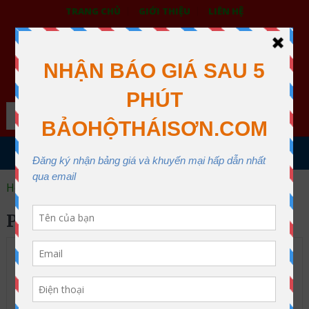
TRANG CHỦ
GIỚI THIỆU
LIÊN HỆ
BẢO HỘ LAO ĐỘNG THÁI SƠN
XƯỞNG MAY THÁI SƠN QUẬN 12
Search
MENU
Home
phao cứu hộ đi biển
PHAO CỨU HỘ ĐI BIỂN