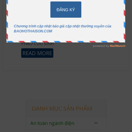
PHAO CỨU SINH
READ MORE
DANH MỤC SẢN PHẨM
An toàn ngành điện