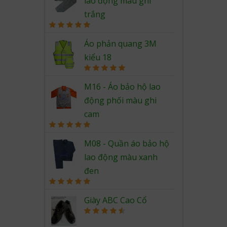
lao động màu ghi
trắng
Rated
5.00
out of 5
Áo phản quang 3M
kiểu 18
Rated
5.00
out of 5
M16 - Áo bảo hộ lao
động phối màu ghi
cam
Rated
5.00
out of 5
M08 - Quần áo bảo hộ
lao động màu xanh
đen
Rated
5.00
out of 5
Giày ABC Cao Cổ
Rated
4.67