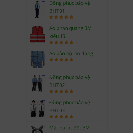
Đồng phục bảo vệ
BHT01
Rated
5.00
out of 5
Áo phản quang 3M
kiểu 13
Rated
5.00
out of 5
Áo bảo hộ lao động
Rated
5.00
out of 5
Đồng phục bảo vệ
BHT02
Rated
5.00
out of 5
Đồng phục bảo vệ
BHT03
Rated
5.00
out of 5
Mặt nạ lọc độc 3M -