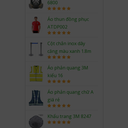
6800
Rated
5.00
out of 5
Áo thun đồng phục
ATDP002
Rated
5.00
out of 5
Cột chắn inox dây
căng màu xanh 1.8m
Rated
5.00
out of 5
Áo phản quang 3M
kiểu 16
Rated
5.00
out of 5
Áo phản quang chữ A
giá rẻ
Rated
5.00
out of 5
Khẩu trang 3M 8247