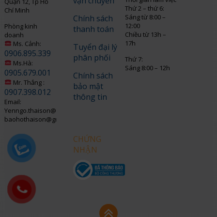
vận chuyển
Quận 12, Tp Hồ
Thứ 2 – thứ 6:
Chí Minh
Sáng từ 8:00 –
Chính sách
12:00
Phòng kinh
thanh toán
Chiều từ 13h –
doanh
17h
Ms. Cảnh:
Tuyển đại lý
0906.895.339
phân phối
Thứ 7:
Ms.Hà:
Sáng 8:00 – 12h
0905.679.001
Chính sách
Mr. Thắng :
bảo mật
0907.398.012
thông tin
Email:
Yenngo.thaison@gmail.com
baohothaison@gmail.com
CHỨNG
NHẬN