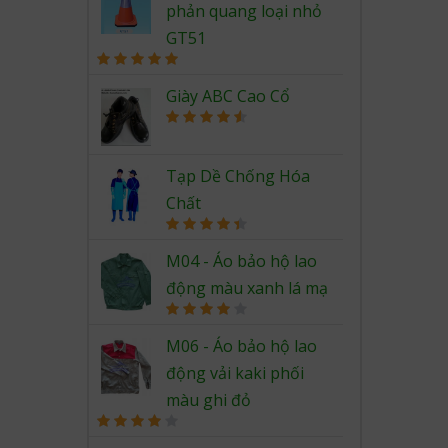
phản quang loại nhỏ
GT51
Rated
5.00
out of 5
Giày ABC Cao Cổ
Rated
4.67
out of 5
Tạp Dề Chống Hóa
Chất
Rated
4.50
out of 5
M04 - Áo bảo hộ lao
động màu xanh lá mạ
Rated
4.00
out
M06 - Áo bảo hộ lao
of 5
động vải kaki phối
màu ghi đỏ
Rated