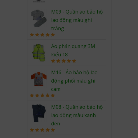
Rated
5.00
out of 5
M09 - Quần áo bảo hộ
lao động màu ghi
trắng
Rated
5.00
out of 5
Áo phản quang 3M
kiểu 18
Rated
5.00
out of 5
M16 - Áo bảo hộ lao
động phối màu ghi
cam
Rated
5.00
out of 5
M08 - Quần áo bảo hộ
lao động màu xanh
đen
Rated
5.00