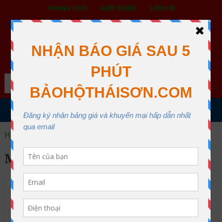
TRANG CHỦ
GIỚI THIỆU
LIÊN HỆ
BẢO HỘ LAO ĐỘNG THÁI SƠN
XƯỞNG MAY THÁI SƠN QUẬN 12
Search
MENU
Home
may áo blouse
MAY ÁO BLOUSE