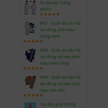
out of 5
Áo blouse Trắng
ABS01
Rated
5.00
out of 5
M07 - Quần áo bảo hộ
lao động phối màu
trắng xanh
Rated
5.00
out of 5
M05 - Quần áo bảo hộ
lao động vải kaki phối
màu xanh trắng
Rated
5.00
out of 5
M04 - Quần áo bảo hộ
lao động vải kaki phối
màu cam xám
Rated
5.00
out of 5
Cọc tiêu giao thông