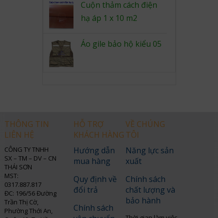
4.00
out
Cuộn thảm cách điện
of 5
hạ áp 1 x 10 m2
Áo gile bảo hộ kiểu 05
THÔNG TIN
HỖ TRỢ
VỀ CHÚNG
LIÊN HỆ
KHÁCH HÀNG
TÔI
CÔNG TY TNHH
Hướng dẫn
Năng lực sản
SX – TM – DV – CN
mua hàng
xuất
THÁI SƠN
MST:
Quy định về
Chính sách
0317.887.817
đổi trả
chất lượng và
ĐC: 196/56 Đường
bảo hành
Trần Thị Cờ,
Chính sách
Phường Thới An,
Thời gian làm việc