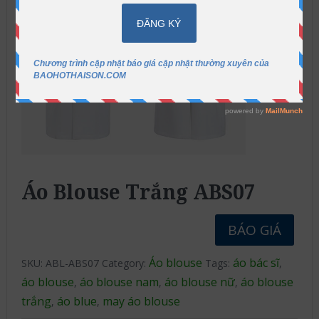
Áo Blouse Trắng ABS07
BÁO GIÁ
Áo blouse
áo bác sĩ
SKU:
ABL-ABS07
Category:
Tags:
,
áo blouse
áo blouse nam
áo blouse nữ
áo blouse
,
,
,
trắng
áo blue
may áo blouse
,
,