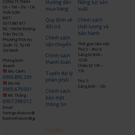
CÔNG TY TNHH
Hướng dẫn
Năng lực sản
SX – TM – DV – CN
mua hàng
xuất
THÁI SƠN
MST:
Quy định về
Chính sách
0317.887.817
đổi trả
chất lượng và
ĐC: 196/56 Đường
bảo hành
Trần Thị Cờ,
Chính sách
Phường Thới An,
vận chuyển
Thời gian làm việc
Quận 12, Tp Hồ
Thứ 2 – thứ 6:
Chí Minh
Sáng từ 8:00 –
Chính sách
12:00
Phòng kinh
thanh toán
Chiều từ 13h –
doanh
17h
Ms. Cảnh:
Tuyển đại lý
0906.895.339
phân phối
Thứ 7:
Ms.Hà:
Sáng 8:00 – 12h
0905.679.001
Chính sách
Mr. Thắng :
bảo mật
0907.398.012
thông tin
Email:
Yenngo.thaison@gmail.com
baohothaison@gmail.com
CHỨNG