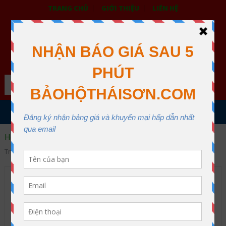
TRANG CHỦ
GIỚI THIỆU
LIÊN HỆ
BẢO HỘ LAO ĐỘNG THÁI SƠN
XƯỞNG MAY THÁI SƠN QUẬN 12
Search
MENU
Home
Đồng phục công sở
Áo blouse
Áo Blouse
Trắng ABS07