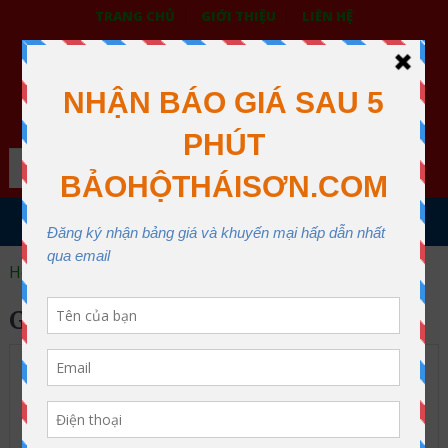
TRANG CHỦ
GIỚI THIỆU
LIÊN HỆ
BẢO HỘ LAO ĐỘNG THÁI SƠN
XƯỞNG MAY THÁI SƠN QUẬN 12
Search
MENU
Home
giày công nhân
GIÀY CÔNG NHÂN