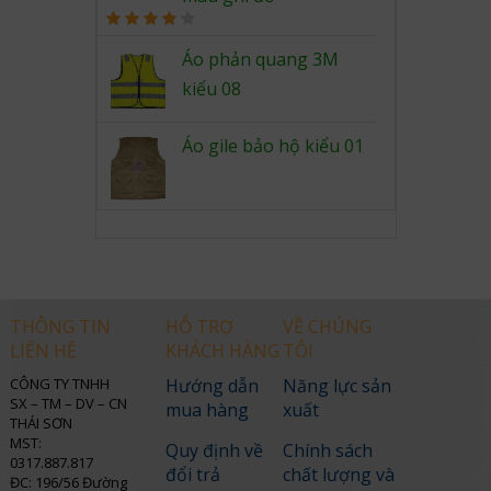
Rated
4.00
out
Áo phản quang 3M
of 5
kiểu 08
Áo gile bảo hộ kiểu 01
THÔNG TIN
HỖ TRỢ
VỀ CHÚNG
LIÊN HỆ
KHÁCH HÀNG
TÔI
CÔNG TY TNHH
Hướng dẫn
Năng lực sản
SX – TM – DV – CN
mua hàng
xuất
THÁI SƠN
MST:
Quy định về
Chính sách
0317.887.817
đổi trả
chất lượng và
ĐC: 196/56 Đường