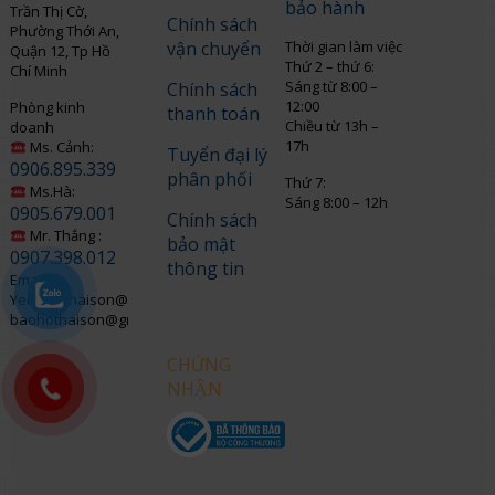
bảo hành
Trần Thị Cờ,
Chính sách
Phường Thới An,
vận chuyển
Thời gian làm việc
Quận 12, Tp Hồ
Thứ 2 – thứ 6:
Chí Minh
Sáng từ 8:00 –
Chính sách
12:00
Phòng kinh
thanh toán
Chiều từ 13h –
doanh
17h
Ms. Cảnh:
Tuyển đại lý
0906.895.339
phân phối
Thứ 7:
Ms.Hà:
Sáng 8:00 – 12h
0905.679.001
Chính sách
Mr. Thắng :
bảo mật
0907.398.012
thông tin
Email:
Yenngo.thaison@gmail.com
baohothaison@gmail.com
CHỨNG
NHẬN