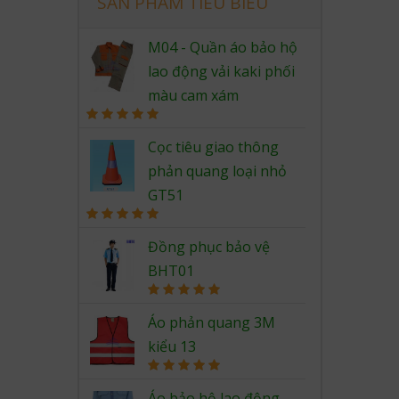
SẢN PHẨM TIÊU BIỂU
M04 - Quần áo bảo hộ
lao động vải kaki phối
màu cam xám
Rated
5.00
out of 5
Cọc tiêu giao thông
phản quang loại nhỏ
GT51
Rated
5.00
out of 5
Đồng phục bảo vệ
BHT01
Rated
5.00
out of 5
Áo phản quang 3M
kiểu 13
Rated
5.00
out of 5
Áo bảo hộ lao động