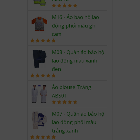
Rated
5.00
out of 5
M16 - Áo bảo hộ lao
động phối màu ghi
cam
Rated
5.00
out of 5
M08 - Quần áo bảo hộ
lao động màu xanh
đen
Rated
5.00
out of 5
Áo blouse Trắng
ABS01
Rated
5.00
out of 5
M07 - Quần áo bảo hộ
lao động phối màu
trắng xanh