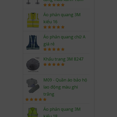
Rated
5.00
out of 5
Áo phản quang 3M
kiểu 16
Rated
5.00
out of 5
Áo phản quang chữ A
giá rẻ
Rated
5.00
out of 5
Khẩu trang 3M 8247
Rated
5.00
out of 5
M09 - Quần áo bảo hộ
lao động màu ghi
trắng
Rated
5.00
out of 5
Áo phản quang 3M
kiểu 18