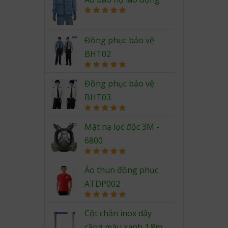
Rated
5.00
out of 5
Đồng phục bảo vệ
BHT02
Rated
5.00
out of 5
Đồng phục bảo vệ
BHT03
Rated
5.00
out of 5
Mặt nạ lọc độc 3M -
6800
Rated
5.00
out of 5
Áo thun đồng phục
ATDP002
Rated
5.00
out of 5
Cột chắn inox dây
căng màu xanh 1.8m