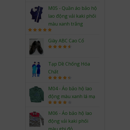
Rated
5.00
out of 5
M05 - Quần áo bảo hộ
lao động vải kaki phối
màu xanh trắng
Rated
5.00
out of 5
Giày ABC Cao Cổ
Rated
4.67
out of 5
Tạp Dề Chống Hóa
Chất
Rated
4.50
out of 5
M04 - Áo bảo hộ lao
động màu xanh lá mạ
Rated
4.00
out
M06 - Áo bảo hộ lao
of 5
động vải kaki phối
màu ghi đỏ