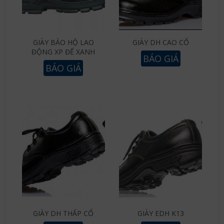
GIÀY BẢO HỘ LAO
GIÀY DH CAO CỔ
ĐỘNG XP ĐẾ XANH
BÁO GIÁ
BÁO GIÁ
GIÀY DH THẤP CỔ
GIÀY EDH K13