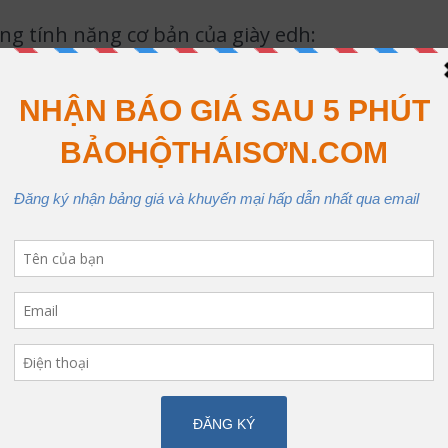
g tính năng cơ bản của giày edh:
ống đinh, chống va đập đây là tính năng cơ bản của giày edh nói riên
ống dầu, trơn trượt: giày EDH K13 giúp bảo vệ người dùng khỏi trơn 
 trường sử dụng giày EDH K13
m việc trong môi trường có khả năng va chạm với các vật nặng như:
ng trường xây dựng.
à máy sản xuất công nghiệp
n lựa chọn giày edh k13 của chúng tôi.
ơi có môi trường dầu mỡ trơn trượt như: các ngành cơ khí, công ty t