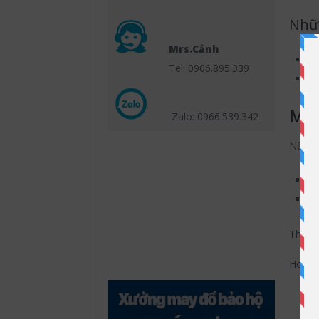
Nhữn
Mrs.Cảnh
ch
Tel: 0906.895.339
Ch
Môi
Zalo: 0966.539
.342
Nếu là
cô
nh
Thì nê
Hoặc n