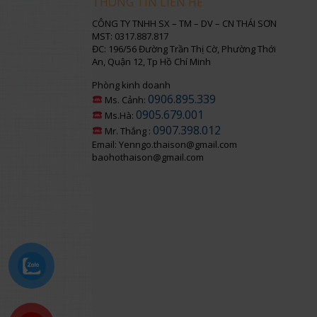
THÔNG TIN LIÊN HỆ
CÔNG TY TNHH SX – TM – DV – CN THÁI SƠN
MST: 0317.887.817
ĐC: 196/56 Đường Trần Thị Cờ, Phường Thới
An, Quận 12, Tp Hồ Chí Minh
Phòng kinh doanh
0906.895.339
Ms. Cảnh:
0905.679.001
Ms.Hà:
0907.398.012
Mr. Thắng :
Email: Yenngo.thaison@gmail.com
baohothaison@gmail.com