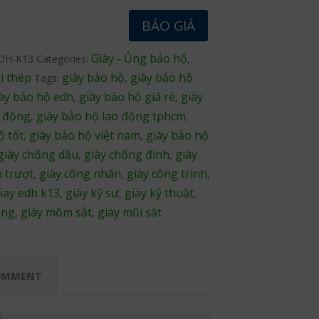
BÁO GIÁ
Giày - Ủng bảo hộ
DH-K13
Categories:
,
i thép
giày bảo hộ
giày bảo hộ
Tags:
,
ày bảo hộ edh
giày bảo hộ giá rẻ
giày
,
,
o động
giày bảo hộ lao động tphcm
,
,
ộ tốt
giày bảo hộ việt nam
giày bảo hộ
,
,
giày chống dầu
giày chống đinh
giày
,
,
 trượt
giày công nhân
giày công trình
,
,
,
iay edh k13
giày kỹ sư
giày kỹ thuật
,
,
,
ộng
giày mõm sắt
giày mũi sắt
,
,
OMMENT