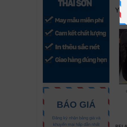
You
REL