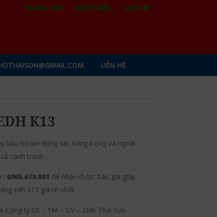
TRANG CHỦ
GIỚI THIỆU
LIÊN HỆ
HOTHAISON@GMAIL.COM
LIÊN HỆ
 EDH K13
ày bảo hộ lao động các hãng trong và ngoài
 cả cạnh tranh.
y :
0905.679.001
để nhận được báo giá giày
ộng edh k13 giá rẻ nhất
ởi Công ty SX – TM – DV – XNK Thái Sơn.