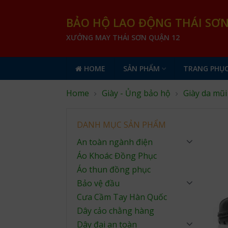
BẢO HỘ LAO ĐỘNG THÁI SƠ
XƯỞNG MAY THÁI SƠN QUẬN 12
HOME
SẢN PHẨM
TRANG PHỤC
Home
Giày - Ủng bảo hộ
Giày da mũi
DANH MỤC SẢN PHẨM
An toàn ngành điện
Áo Khoác Đồng Phục
Áo thun đồng phục
Bảo vệ đầu
Cưa Cầm Tay Hàn Quốc
Dây cảo chằng hàng
Dây đai an toàn