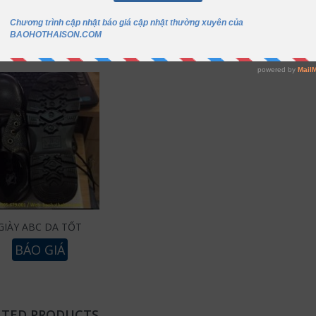
 may also like…
GIÀY ABC DA TỐT
BÁO GIÁ
ATED PRODUCTS