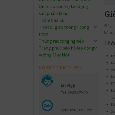
Quần áo bảo hộ lao động
Gi
sản phẩm khác
Thảm Cao Su
Giày e
Thiết bị giao thông - công
bề vượt
trình
Thùng rác công nghiệp
Thôn
Trang phục bảo hộ lao động
Xưởng May Nón
Lo
Mà
HỖ TRỢ TRỰC TUYẾN
Vậ
Mũ
Đế
Mr.Ngộ
Ló
Tel: 0905.679.001
lo
Mi
Zalo: 0983.693.799
Si