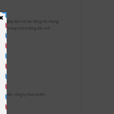
g và giày bảo hộ lao động nói chung.
trượt trong môi trường dầu mỡ.
hủy sản, công ty thực phẩm.