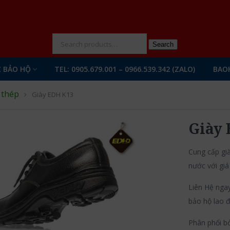
N
Search
 BẢO HỘ
TEL: 0905.679.001 – 0966.539.342 (ZALO)
BAO
 thép
Giày EDH K13
Giày
Cung cấp gi
nước với giá
Liên Hệ nga
bảo hộ lao đ
Phân phối b