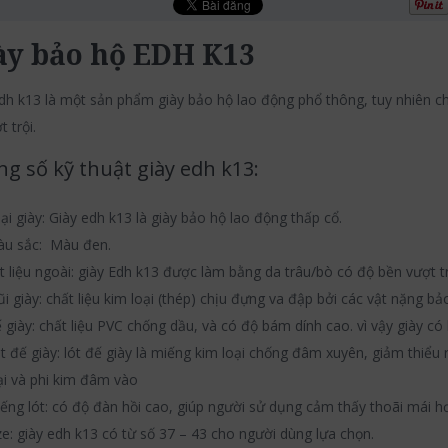
ày bảo hộ EDH K13
dh k13 là một sản phẩm giày bảo hộ lao động phổ thông, tuy nhiên ch
 trội.
g số kỹ thuật giày edh k13:
ại giày: Giày edh k13 là giày bảo hộ lao động thấp cổ.
u sắc: Màu đen.
t liệu ngoài: giày Edh k13 được làm bằng da trâu/bò có độ bền vượt tr
i giày: chất liệu kim loại (thép) chịu đựng va đập bởi các vật nặng b
 giày: chất liệu PVC chống dầu, và có độ bám dính cao. vì vậy giày có
t đế giày: lót đế giày là miếng kim loại chống đâm xuyên, giảm thiểu
ại và phi kim đâm vào
ếng lót: có độ đàn hồi cao, giúp người sử dụng cảm thấy thoãi mái h
ze: giày edh k13 có từ số 37 – 43 cho người dùng lựa chọn.