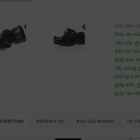
SKU:
GBH-E
Giày da mũ
cao cấp
gi
,
bảo hộ la
giày bảo h
xây dựng
,
chống trơn
giày edh
g
,
giày lao đ
SCRIPTION
REVIEWS (0)
BÁO GIÁ NHANH
FB C