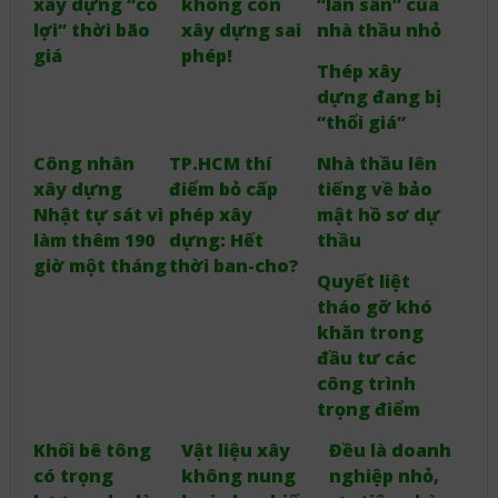
xây dựng “có
không còn
“lấn sân” của
lợi” thời bão
xây dựng sai
nhà thầu nhỏ
giá
phép!
Thép xây
dựng đang bị
“thổi giá”
Công nhân
TP.HCM thí
Nhà thầu lên
xây dựng
điểm bỏ cấp
tiếng về bảo
Nhật tự sát vì
phép xây
mật hồ sơ dự
làm thêm 190
dựng: Hết
thầu
giờ một tháng
thời ban-cho?
Quyết liệt
tháo gỡ khó
khăn trong
đầu tư các
công trình
trọng điểm
Khối bê tông
Vật liệu xây
Đều là doanh
có trọng
không nung
nghiệp nhỏ,