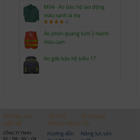
Rated
4.00
out
M04 - Áo bảo hộ lao động
of 5
màu xanh lá mạ
Rated
4.00
out
Áo phản quang lưới 2 mảnh
of 5
màu cam
Áo gile bảo hộ kiểu 17
THÔNG TIN
HỖ TRỢ
VỀ CHÚNG
LIÊN HỆ
KHÁCH HÀNG
TÔI
CÔNG TY TNHH
Hướng dẫn
Năng lực sản
SX – TM – DV – CN