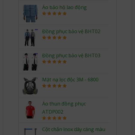
Áo bảo hộ lao động
Rated
5.00
out of 5
Đồng phục bảo vệ BHT02
Rated
5.00
out of 5
Đồng phục bảo vệ BHT03
Rated
5.00
out of 5
Mặt nạ lọc độc 3M - 6800
Rated
5.00
out of 5
Áo thun đồng phục
ATDP002
Rated
5.00
out of 5
Cột chắn inox dây căng màu