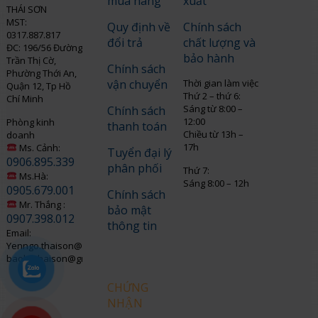
mua hàng
xuất
THÁI SƠN
MST:
Quy định về
Chính sách
0317.887.817
đổi trả
chất lượng và
ĐC: 196/56 Đường
bảo hành
Trần Thị Cờ,
Chính sách
Phường Thới An,
vận chuyển
Thời gian làm việc
Quận 12, Tp Hồ
Thứ 2 – thứ 6:
Chí Minh
Sáng từ 8:00 –
Chính sách
12:00
Phòng kinh
thanh toán
Chiều từ 13h –
doanh
17h
Ms. Cảnh:
Tuyển đại lý
0906.895.339
phân phối
Thứ 7:
Ms.Hà:
Sáng 8:00 – 12h
0905.679.001
Chính sách
Mr. Thắng :
bảo mật
0907.398.012
thông tin
Email:
Yenngo.thaison@gmail.com
baohothaison@gmail.com
CHỨNG
NHẬN