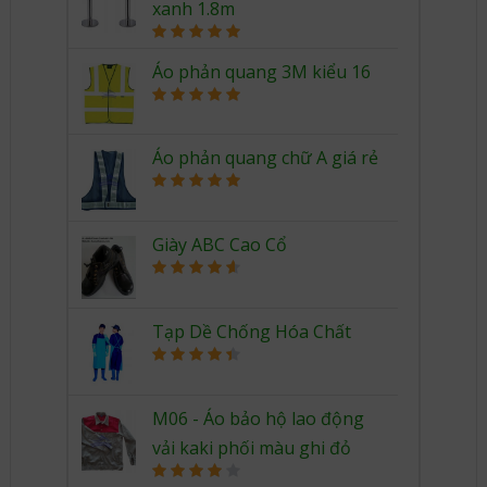
xanh 1.8m
Rated
5.00
out of 5
Áo phản quang 3M kiểu 16
Rated
5.00
out of 5
Áo phản quang chữ A giá rẻ
Rated
5.00
out of 5
Giày ABC Cao Cổ
Rated
4.67
out of 5
Tạp Dề Chống Hóa Chất
Rated
4.50
out of 5
M06 - Áo bảo hộ lao động
vải kaki phối màu ghi đỏ