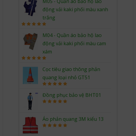
out of 5
M05 - Quần áo bảo hộ lao
động vải kaki phối màu xanh
trắng
Rated
5.00
out of 5
M04 - Quần áo bảo hộ lao
động vải kaki phối màu cam
xám
Rated
5.00
out of 5
Cọc tiêu giao thông phản
quang loại nhỏ GT51
Rated
5.00
out of 5
Đồng phục bảo vệ BHT01
Rated
5.00
out of 5
Áo phản quang 3M kiểu 13
Rated
5.00
out of 5