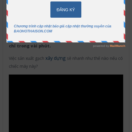
Bảo Hộ Thái Sơn
2017-09-22
Xây
dựng
Không có bình luận
Chiếc máy có tên gọi BMM300 được mệnh danh là
“quái vật” sản xuất gạch. Từ vật liệu đất sét thô
chiếc máy này có thể tạo ra hàng trăm viên gạch
chỉ trong vài phút.
xây dựng
Việc sản xuất gạch
sẽ nhanh như thế nào nếu có
chiếc máy này?