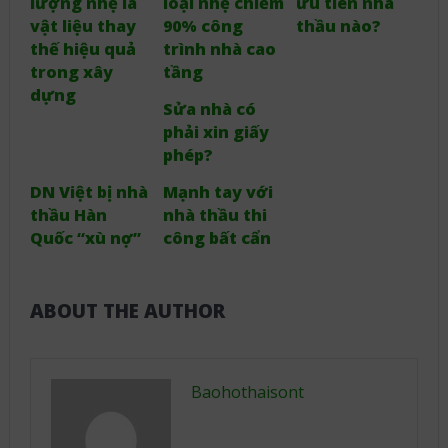
lượng nhẹ là
loại nhẹ chiếm
ưu tiên nhà
vật liệu thay
90% công
thầu nào?
thế hiệu quả
trình nhà cao
trong xây
tầng
dựng
Sửa nhà có
phải xin giấy
phép?
DN Việt bị nhà
Mạnh tay với
thầu Hàn
nhà thầu thi
Quốc “xù nợ”
công bất cẩn
ABOUT THE AUTHOR
Baohothaisont