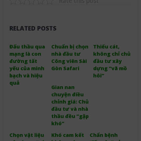
Rate this post
RELATED POSTS
Đấu thầu qua
Chuẩn bị chọn
Thiếu cát,
mạng là con
nhà đầu tư
không chỉ chủ
đường tất
Công viên Sài
đầu tư xây
yếu của minh
Gòn Safari
dựng “vã mồ
bạch và hiệu
hôi”
quả
Gian nan
chuyện điều
chỉnh giá: Chủ
đầu tư và nhà
thầu đều “gặp
khó”
Chọn vật liệu
Khó cam kết
Chẩn bệnh