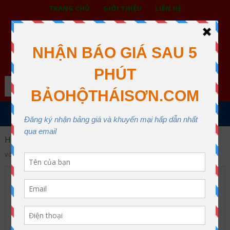
TRANG CHỦ
GIỚI THIỆU
LIÊN HỆ
BẢO HỘ LAO ĐỘNG THÁI SƠN
XƯỞNG MAY THÁI SƠN QUẬN 12
Search
MENU
Home
Xây dựng
Chiếc máy sản xuất 300 viên gạch trong
vòng 1 phút
Chiếc máy sản xuất 300 viên
gạch trong vòng 1 phút