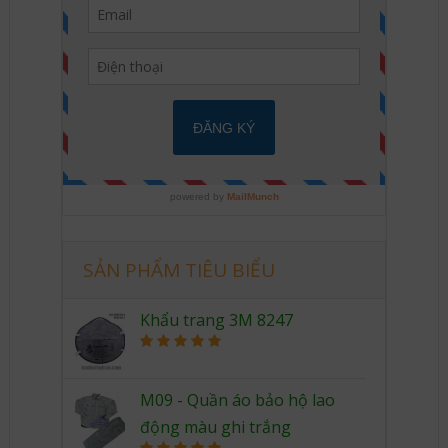
SẢN PHẨM TIÊU BIỂU
Khẩu trang 3M 8247
Rated
5.00
out of 5
M09 - Quần áo bảo hộ lao
động màu ghi trắng