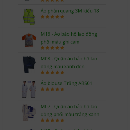
Rated
5.00
out of 5
Áo phản quang 3M kiểu 18
Rated
5.00
out of 5
M16 - Áo bảo hộ lao động
phối màu ghi cam
Rated
5.00
out of 5
M08 - Quần áo bảo hộ lao
động màu xanh đen
Rated
5.00
out of 5
Áo blouse Trắng ABS01
Rated
5.00
out of 5
M07 - Quần áo bảo hộ lao
động phối màu trắng xanh
Rated
5.00