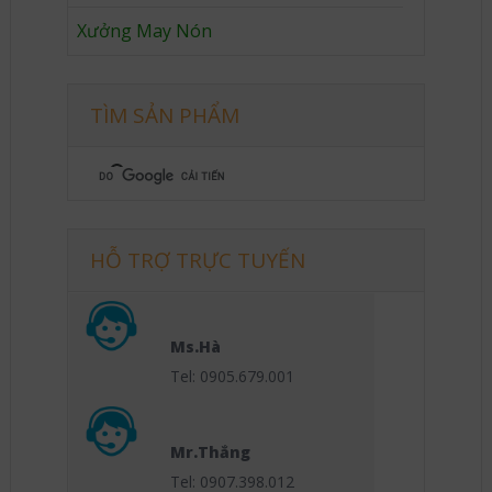
Xưởng May Nón
TÌM SẢN PHẨM
HỖ TRỢ TRỰC TUYẾN
Ms.Hà
Tel: 0905.679.001
Mr.Thắng
Tel: 0907.398.012