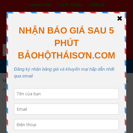
TRANG CHỦ
GIỚI THIỆU
LIÊN HỆ
BẢO HỘ LAO ĐỘNG THÁI SƠN
XƯỞNG MAY THÁI SƠN QUẬN 12
Search
MENU
Home
Găng tay cách điện
Bán găng tay cách điện 15kv tại
miền nam
Bán găng tay cách điện 15kv
tại miền nam