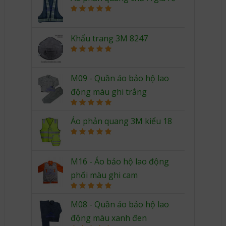
Rated
5.00
out of 5
Khẩu trang 3M 8247
Rated
5.00
out of 5
M09 - Quần áo bảo hộ lao
động màu ghi trắng
Rated
5.00
out of 5
Áo phản quang 3M kiểu 18
Rated
5.00
out of 5
M16 - Áo bảo hộ lao động
phối màu ghi cam
Rated
5.00
out of 5
M08 - Quần áo bảo hộ lao
động màu xanh đen