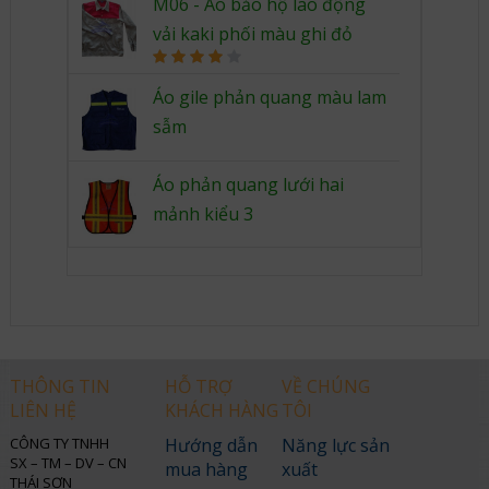
4.00
out
M06 - Áo bảo hộ lao động
of 5
vải kaki phối màu ghi đỏ
Rated
4.00
out
Áo gile phản quang màu lam
of 5
sẫm
Áo phản quang lưới hai
mảnh kiểu 3
THÔNG TIN
HỖ TRỢ
VỀ CHÚNG
LIÊN HỆ
KHÁCH HÀNG
TÔI
CÔNG TY TNHH
Hướng dẫn
Năng lực sản
SX – TM – DV – CN
mua hàng
xuất
THÁI SƠN