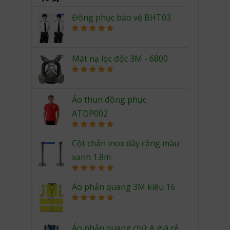
out of 5
Đồng phục bảo vệ BHT03
Rated
5.00
out of 5
Mặt nạ lọc độc 3M - 6800
Rated
5.00
out of 5
Áo thun đồng phục
ATDP002
Rated
5.00
out of 5
Cột chắn inox dây căng màu
xanh 1.8m
Rated
5.00
out of 5
Áo phản quang 3M kiểu 16
Rated
5.00
out of 5
Áo phản quang chữ A giá rẻ