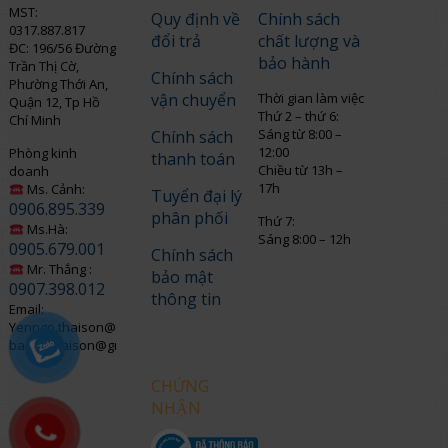
MST:
Quy định về
Chính sách
0317.887.817
đổi trả
chất lượng và
ĐC: 196/56 Đường
bảo hành
Trần Thị Cờ,
Chính sách
Phường Thới An,
vận chuyển
Thời gian làm việc
Quận 12, Tp Hồ
Thứ 2 – thứ 6:
Chí Minh
Sáng từ 8:00 –
Chính sách
12:00
Phòng kinh
thanh toán
Chiều từ 13h –
doanh
17h
Ms. Cảnh:
Tuyển đại lý
0906.895.339
phân phối
Thứ 7:
Ms.Hà:
Sáng 8:00 – 12h
0905.679.001
Chính sách
Mr. Thắng :
bảo mật
0907.398.012
thông tin
Email:
Yenngo.thaison@gmail.com
baohothaison@gmail.com
CHỨNG
NHẬN