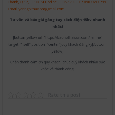
Thành, Q.12, TP HCM Hotline: 0905.679.001 / 0983.693.799
Email: yenngo.thaison@gmail.com
Tư vấn và báo giá găng tay cách điện 15kv nhanh
nhất!
[button-yellow url=”https://baohothaison.com/lien-he”
target=”_self” position=”center”]quý khách đăng ký[/button-
yellow]
Chân thành cảm ơn quý khách, chúc quý khách nhiều sức
khỏe và thành công!
Rate this post