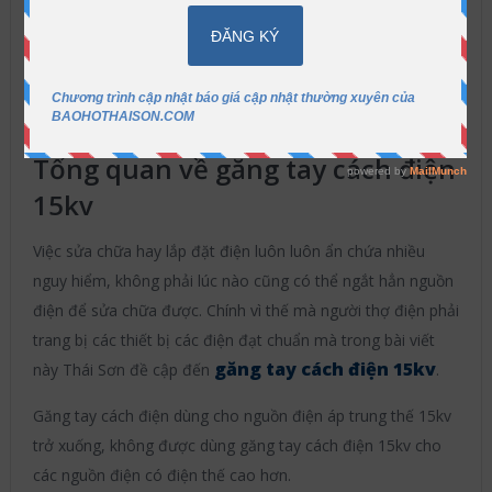
Bảo Hộ Thái Sơn
2016-08-07
Găng
tay cách điện
Không có bình luận
ẩn
Nội dung
[
]
Tổng quan về găng tay cách điện
15kv
Việc sửa chữa hay lắp đặt điện luôn luôn ẩn chứa nhiều
nguy hiểm, không phải lúc nào cũng có thể ngắt hẳn nguồn
điện để sửa chữa được. Chính vì thế mà người thợ điện phải
trang bị các thiết bị các điện đạt chuẩn mà trong bài viết
găng tay cách điện 15kv
này Thái Sơn đề cập đến
.
Găng tay cách điện dùng cho nguồn điện áp trung thế 15kv
trở xuống, không được dùng găng tay cách điện 15kv cho
các nguồn điện có điện thế cao hơn.