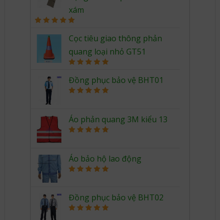
xám
Rated
5.00
out of 5
Cọc tiêu giao thông phản
quang loại nhỏ GT51
Rated
5.00
out of 5
Đồng phục bảo vệ BHT01
Rated
5.00
out of 5
Áo phản quang 3M kiểu 13
Rated
5.00
out of 5
Áo bảo hộ lao động
Rated
5.00
out of 5
Đồng phục bảo vệ BHT02
Rated
5.00