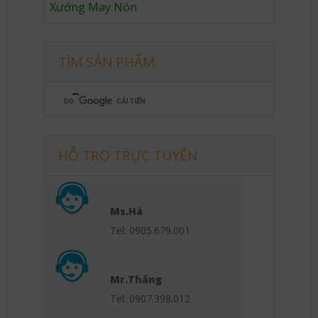
Xưởng May Nón
TÌM SẢN PHẨM
HỖ TRỢ TRỰC TUYẾN
Ms.Hà
Tel: 0905.679.001
Mr.Thắng
Tel: 0907.398.012