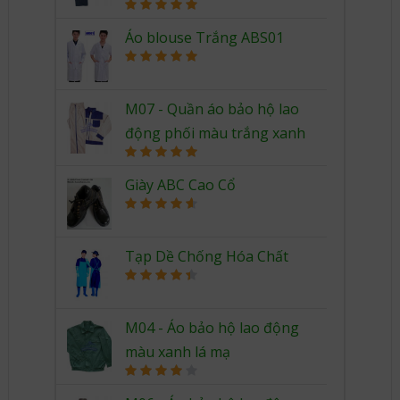
Rated
5.00
out of 5
Áo blouse Trắng ABS01
Rated
5.00
out of 5
M07 - Quần áo bảo hộ lao
động phối màu trắng xanh
Rated
5.00
out of 5
Giày ABC Cao Cổ
Rated
4.67
out of 5
Tạp Dề Chống Hóa Chất
Rated
4.50
out of 5
M04 - Áo bảo hộ lao động
màu xanh lá mạ
Rated