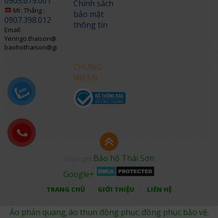
0905.679.001
Chính sách
Mr. Thắng :
bảo mật
0907.398.012
thông tin
Email:
Yenngo.thaison@gmail.com
baohothaison@gmail.com
CHỨNG
NHẬN
Bảo hộ Thái Sơn
Copyright
Google+
TRANG CHỦ
GIỚI THIỆU
LIÊN HỆ
Áo phản quang
áo thun đồng phục
đồng phục bảo vệ
,
,
,