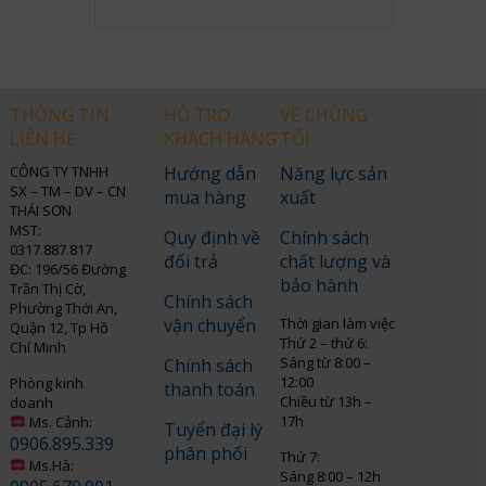
THÔNG TIN
HỖ TRỢ
VỀ CHÚNG
LIÊN HỆ
KHÁCH HÀNG
TÔI
CÔNG TY TNHH
Hướng dẫn
Năng lực sản
SX – TM – DV – CN
mua hàng
xuất
THÁI SƠN
MST:
Quy định về
Chính sách
0317.887.817
đổi trả
chất lượng và
ĐC: 196/56 Đường
bảo hành
Trần Thị Cờ,
Chính sách
Phường Thới An,
vận chuyển
Thời gian làm việc
Quận 12, Tp Hồ
Thứ 2 – thứ 6:
Chí Minh
Sáng từ 8:00 –
Chính sách
12:00
Phòng kinh
thanh toán
Chiều từ 13h –
doanh
17h
Ms. Cảnh:
Tuyển đại lý
0906.895.339
phân phối
Thứ 7:
Ms.Hà:
Sáng 8:00 – 12h