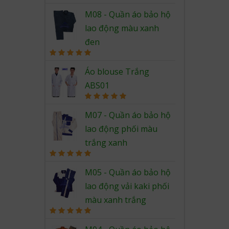
Rated
5.00
out of 5
M08 - Quần áo bảo hộ
lao động màu xanh
đen
Rated
5.00
out of 5
Áo blouse Trắng
ABS01
Rated
5.00
out of 5
M07 - Quần áo bảo hộ
lao động phối màu
trắng xanh
Rated
5.00
out of 5
M05 - Quần áo bảo hộ
lao động vải kaki phối
màu xanh trắng
Rated
5.00
out of 5