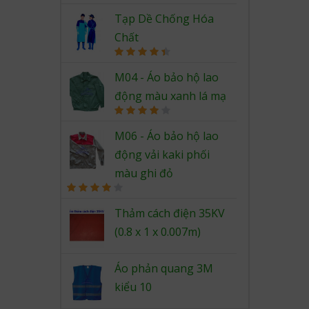
out of 5
Tạp Dề Chống Hóa
Chất
Rated
4.50
out of 5
M04 - Áo bảo hộ lao
động màu xanh lá mạ
Rated
4.00
out
M06 - Áo bảo hộ lao
of 5
động vải kaki phối
màu ghi đỏ
Rated
4.00
out
Thảm cách điện 35KV
of 5
(0.8 x 1 x 0.007m)
Áo phản quang 3M
kiểu 10