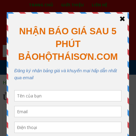
TRANG CHỦ
GIỚI THIỆU
LIÊN HỆ
BẢO HỘ LAO ĐỘNG THÁI SƠN
XƯỞNG MAY THÁI SƠN QUẬN 12
Search
MENU
Home
ủng đi mưa trẻ em
ỦNG ĐI MƯA TRẺ EM