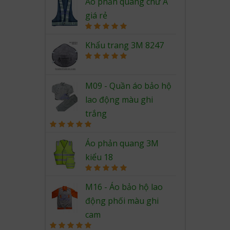
out of 5
Áo phản quang chữ A
giá rẻ
Rated
5.00
out of 5
Khẩu trang 3M 8247
Rated
5.00
out of 5
M09 - Quần áo bảo hộ
lao động màu ghi
trắng
Rated
5.00
out of 5
Áo phản quang 3M
kiểu 18
Rated
5.00
out of 5
M16 - Áo bảo hộ lao
động phối màu ghi
cam