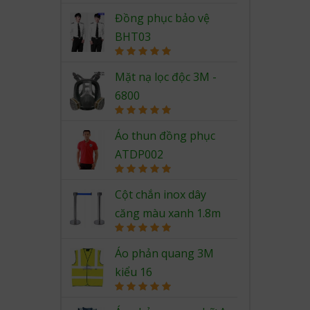
Rated
5.00
out of 5
Đồng phục bảo vệ
BHT03
Rated
5.00
out of 5
Mặt nạ lọc độc 3M -
6800
Rated
5.00
out of 5
Áo thun đồng phục
ATDP002
Rated
5.00
out of 5
Cột chắn inox dây
căng màu xanh 1.8m
Rated
5.00
out of 5
Áo phản quang 3M
kiểu 16
Rated
5.00