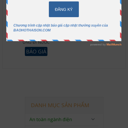
ỦNG ĐI NƯỚC
BÁO GIÁ
DANH MỤC SẢN PHẨM
An toàn ngành điện