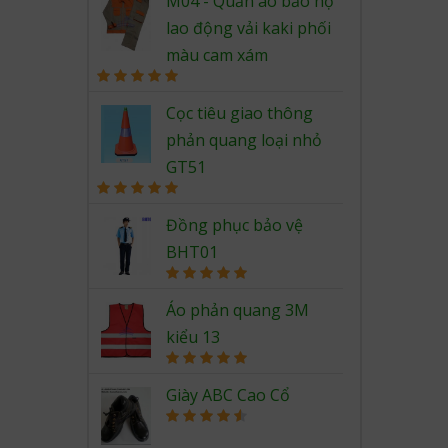
M04 - Quần áo bảo hộ
lao động vải kaki phối
màu cam xám
Rated
5.00
out of 5
Cọc tiêu giao thông
phản quang loại nhỏ
GT51
Rated
5.00
out of 5
Đồng phục bảo vệ
BHT01
Rated
5.00
out of 5
Áo phản quang 3M
kiểu 13
Rated
5.00
out of 5
Giày ABC Cao Cổ
Rated
4.67