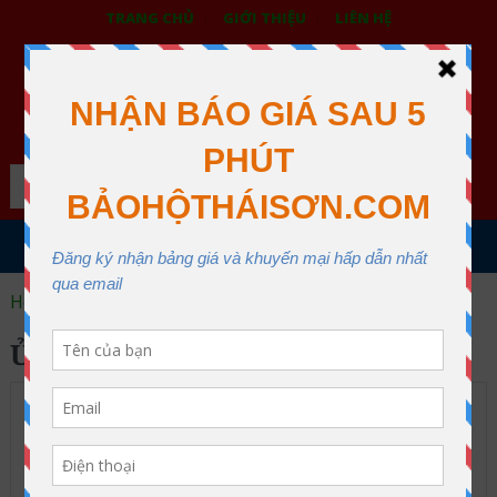
TRANG CHỦ
GIỚI THIỆU
LIÊN HỆ
BẢO HỘ LAO ĐỘNG THÁI SƠN
XƯỞNG MAY THÁI SƠN QUẬN 12
Search
MENU
Home
ủng chống hóa chất
ỦNG CHỐNG HÓA CHẤT