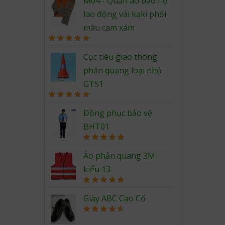
M04 - Quần áo bảo hộ
lao động vải kaki phối
màu cam xám
Rated
5.00
out of 5
Cọc tiêu giao thông
phản quang loại nhỏ
GT51
Rated
5.00
out of 5
Đồng phục bảo vệ
BHT01
Rated
5.00
out of 5
Áo phản quang 3M
kiểu 13
Rated
5.00
out of 5
Giày ABC Cao Cổ
Rated
4.67