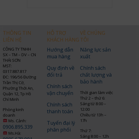
THÔNG TIN
HỖ TRỢ
VỀ CHÚNG
LIÊN HỆ
KHÁCH HÀNG
TÔI
CÔNG TY TNHH
Hướng dẫn
Năng lực sản
SX – TM – DV – CN
mua hàng
xuất
THÁI SƠN
MST:
Quy định về
Chính sách
0317.887.817
đổi trả
chất lượng và
ĐC: 196/56 Đường
bảo hành
Trần Thị Cờ,
Chính sách
Phường Thới An,
vận chuyển
Thời gian làm việc
Quận 12, Tp Hồ
Thứ 2 – thứ 6:
Chí Minh
Sáng từ 8:00 –
Chính sách
12:00
Phòng kinh
thanh toán
Chiều từ 13h –
doanh
17h
Ms. Cảnh:
Tuyển đại lý
0906.895.339
phân phối
Thứ 7:
Ms.Hà:
Sáng 8:00 – 12h