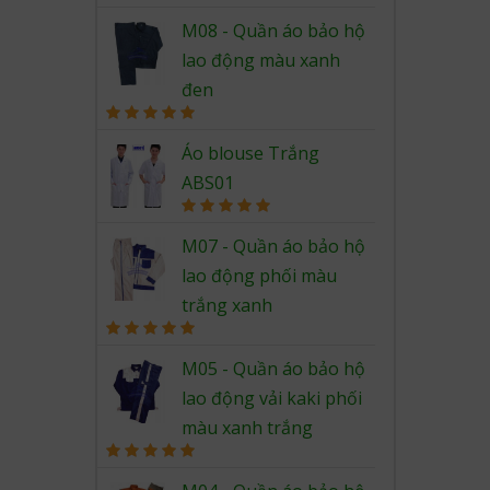
Rated
5.00
out of 5
M08 - Quần áo bảo hộ
lao động màu xanh
đen
Rated
5.00
out of 5
Áo blouse Trắng
ABS01
Rated
5.00
out of 5
M07 - Quần áo bảo hộ
lao động phối màu
trắng xanh
Rated
5.00
out of 5
M05 - Quần áo bảo hộ
lao động vải kaki phối
màu xanh trắng
Rated
5.00
out of 5