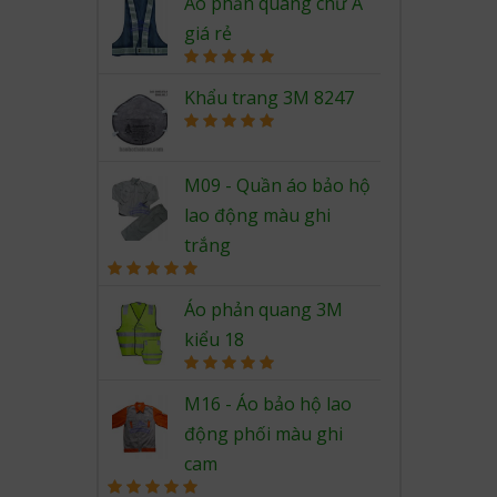
out of 5
Áo phản quang chữ A
giá rẻ
Rated
5.00
out of 5
Khẩu trang 3M 8247
Rated
5.00
out of 5
M09 - Quần áo bảo hộ
lao động màu ghi
trắng
Rated
5.00
out of 5
Áo phản quang 3M
kiểu 18
Rated
5.00
out of 5
M16 - Áo bảo hộ lao
động phối màu ghi
cam