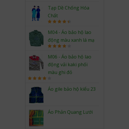
out of 5
Tạp Dề Chống Hóa
Chất
Rated
4.50
out of 5
M04 - Áo bảo hộ lao
động màu xanh lá mạ
Rated
4.00
out
M06 - Áo bảo hộ lao
of 5
động vải kaki phối
màu ghi đỏ
Rated
4.00
out
Áo gile bảo hộ kiểu 23
of 5
Áo Phản Quang Lưới