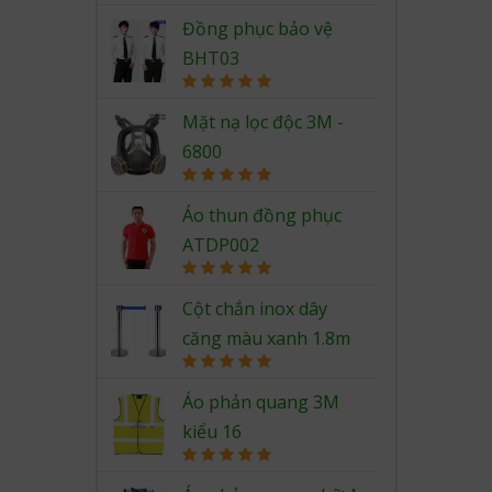
Rated
5.00
out of 5
Đồng phục bảo vệ
BHT03
Rated
5.00
out of 5
Mặt nạ lọc độc 3M -
6800
Rated
5.00
out of 5
Áo thun đồng phục
ATDP002
Rated
5.00
out of 5
Cột chắn inox dây
căng màu xanh 1.8m
Rated
5.00
out of 5
Áo phản quang 3M
kiểu 16
Rated
5.00