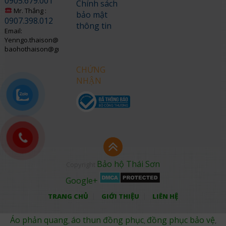
0905.679.001
Chính sách
Mr. Thắng :
bảo mật
0907.398.012
thông tin
Email:
Yenngo.thaison@gmail.com
baohothaison@gmail.com
CHỨNG
NHẬN
Bảo hộ Thái Sơn
Copyright
Google+
TRANG CHỦ
GIỚI THIỆU
LIÊN HỆ
Áo phản quang
áo thun đồng phục
đồng phục bảo vệ
,
,
,