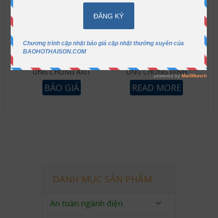
ỦNG CHỐNG AXIT
ỦNG CHỐNG ĐINH
BÁO GIÁ
READ MORE
DANH MỤC SẢN PHẨM
An toàn ngành điện