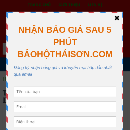
TRANG CHỦ
GIỚI THIỆU
LIÊN HỆ
BẢO HỘ LAO ĐỘNG THÁI SƠN
XƯỞNG MAY THÁI SƠN QUẬN 12
Search
MENU
Home
Trang phục bảo hộ lao động
Page 2
TRANG PHỤC BẢO HỘ LAO
ĐỘNG