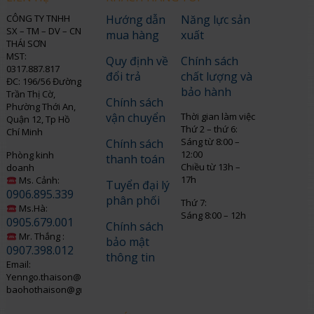
CÔNG TY TNHH
Hướng dẫn
Năng lực sản
SX – TM – DV – CN
mua hàng
xuất
THÁI SƠN
MST:
Quy định về
Chính sách
0317.887.817
đổi trả
chất lượng và
ĐC: 196/56 Đường
bảo hành
Trần Thị Cờ,
Chính sách
Phường Thới An,
vận chuyển
Thời gian làm việc
Quận 12, Tp Hồ
Thứ 2 – thứ 6:
Chí Minh
Sáng từ 8:00 –
Chính sách
12:00
Phòng kinh
thanh toán
Chiều từ 13h –
doanh
17h
Ms. Cảnh:
Tuyển đại lý
0906.895.339
phân phối
Thứ 7:
Ms.Hà:
Sáng 8:00 – 12h
0905.679.001
Chính sách
Mr. Thắng :
bảo mật
0907.398.012
thông tin
Email:
Yenngo.thaison@gmail.com
baohothaison@gmail.com