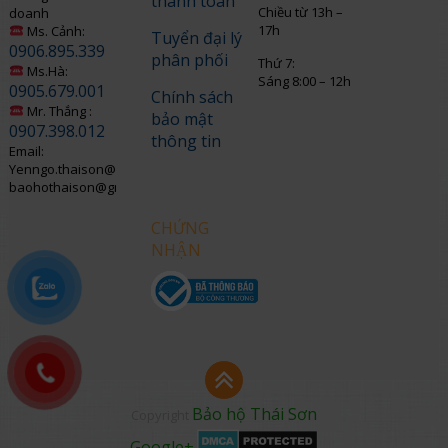
thanh toán
Chiều từ 13h –
doanh
17h
Ms. Cảnh:
Tuyển đại lý
0906.895.339
phân phối
Thứ 7:
Ms.Hà:
Sáng 8:00 – 12h
0905.679.001
Chính sách
Mr. Thắng :
bảo mật
0907.398.012
thông tin
Email:
Yenngo.thaison@gmail.com
baohothaison@gmail.com
CHỨNG
NHẬN
Bảo hộ Thái Sơn
Copyright
Google+