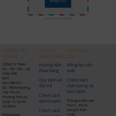
THÔNG TIN
HỖ TRỢ
VỀ CHÚNG
LIÊN HỆ
KHÁCH HÀNG
TÔI
CÔNG TY TNHH
Hướng dẫn
Năng lực sản
SX – TM – DV – CN
mua hàng
xuất
THÁI SƠN
MST:
Quy định về
Chính sách
0317.887.817
đổi trả
chất lượng và
ĐC: 196/56 Đường
bảo hành
Trần Thị Cờ,
Chính sách
Phường Thới An,
vận chuyển
Thời gian làm việc
Quận 12, Tp Hồ
Thứ 2 – thứ 6:
Chí Minh
Sáng từ 8:00 –
Chính sách
12:00
Phòng kinh