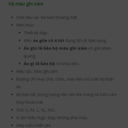
hộ màu ghi xám
Chất liệu vải: Vải kaki thoáng mát.
Hình thức:
Thiết kế đẹp.
Kiểu
áo
gile có 4 túi
đựng đồ rất tiện dụng.
Áo ghi lê bảo hộ
màu ghi xám
có gắn phản
quang.
Áo gi lê bảo hộ
có khóa kéo.
Màu sắc: Màu ghi xám.
Đường chỉ may chắc chắn, may diễu mí toàn bộ thân
áo.
Độ bền tốt, trọng lượng nhẹ nên khi mang sẽ luôn cảm
thấy thoải mái.
Size: S, M, L, XL, XXL.
In ấn/ thêu logo: Đẹp, không phai màu.
May mẫu miễn phí.