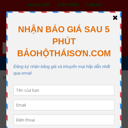
TRANG CHỦ
GIỚI THIỆU
LIÊN HỆ
BẢO HỘ LAO ĐỘNG THÁI SƠN
XƯỞNG MAY THÁI SƠN QUẬN 12
Search
MENU
Home
Trang phục bảo hộ lao động
Áo gile bảo hộ
Áo gile bảo hộ kiểu 13