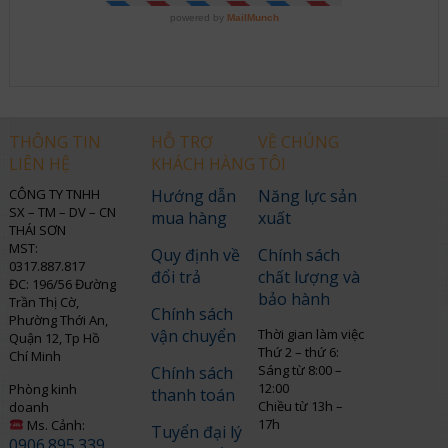
THÔNG TIN
HỖ TRỢ
VỀ CHÚNG
LIÊN HỆ
KHÁCH HÀNG
TÔI
CÔNG TY TNHH
Hướng dẫn
Năng lực sản
SX – TM – DV – CN
mua hàng
xuất
THÁI SƠN
MST:
Quy định về
Chính sách
0317.887.817
đổi trả
chất lượng và
ĐC: 196/56 Đường
bảo hành
Trần Thị Cờ,
Chính sách
Phường Thới An,
vận chuyển
Thời gian làm việc
Quận 12, Tp Hồ
Thứ 2 – thứ 6:
Chí Minh
Sáng từ 8:00 –
Chính sách
12:00
Phòng kinh
thanh toán
Chiều từ 13h –
doanh
17h
Ms. Cảnh:
Tuyển đại lý
0906.895.339