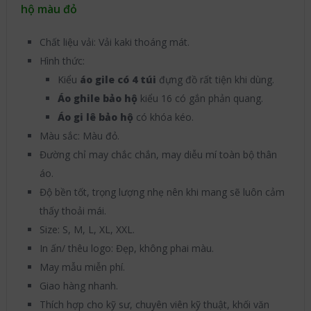
hộ màu đỏ
Chất liệu vải: Vải kaki thoáng mát.
Hình thức:
Kiểu
áo
gile có 4 túi
đựng đồ rất tiện khi dùng.
Áo ghile bảo hộ
kiểu 16 có gắn phản quang.
Áo gi lê bảo hộ
có khóa kéo.
Màu sắc: Màu đỏ.
Đường chỉ may chắc chắn, may diễu mí toàn bộ thân
áo.
Độ bền tốt, trọng lượng nhẹ nên khi mang sẽ luôn cảm
thấy thoải mái.
Size: S, M, L, XL, XXL.
In ấn/ thêu logo: Đẹp, không phai màu.
May mẫu miễn phí.
Giao hàng nhanh.
Thích hợp cho kỹ sư, chuyên viên kỹ thuật, khối văn