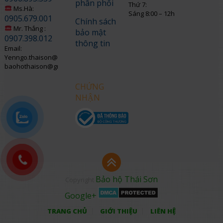
phân phối
Thứ 7:
Ms.Hà:
Sáng 8:00 – 12h
0905.679.001
Chính sách
Mr. Thắng :
bảo mật
0907.398.012
thông tin
Email:
Yenngo.thaison@gmail.com
baohothaison@gmail.com
CHỨNG
NHẬN
Bảo hộ Thái Sơn
Copyright
Google+
TRANG CHỦ
GIỚI THIỆU
LIÊN HỆ