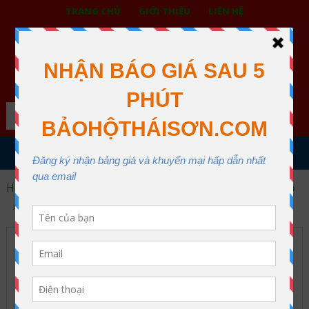
TRANG CHỦ
GIỚI THIỆU
LIÊN HỆ
BẢO HỘ LAO ĐỘNG THÁI SƠN
XƯỞNG MAY THÁI SƠN QUẬN 12
Search
MENU
Home
Trang phục bảo hộ lao động
Áo gile bảo hộ
Áo gile bảo hộ kiểu 16