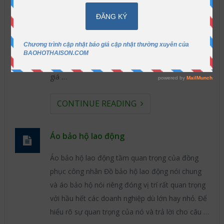
Mua quần áo công nhân giá rẻ ở đâu Quần áo
công nhân giá rẻ hiện đang được bán rất nhiều
trên thị trường với đa dạng mẫu mã và màu sắc
không thua gì các thương hiệu uy tin. Tuy nhiên,
có nên tiết kiệm chi phí mà mua các loại quần áo
giá …
CONTINUE READING
Áo bảo hộ lao động
Áo bảo hộ lao động tầm quan trọng của đồng
phục công nhân Đồ bảo hộ lao động nói chung
và áo bảo hộ nói riêng đóng vị trí rất quan trọng
với hầu hết các doanh nghiệp dù lớn hay nhỏ. Để
hiểu rõ sự quan trọng của nó và trả lời cho câu …