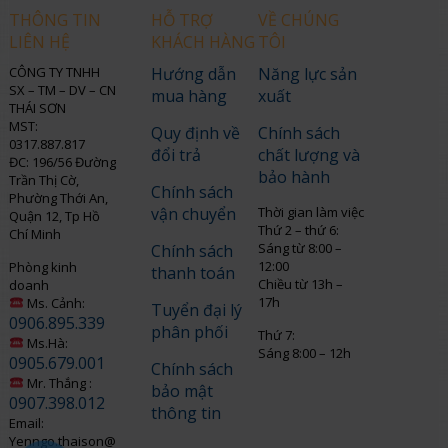
THÔNG TIN
HỖ TRỢ
VỀ CHÚNG
LIÊN HỆ
KHÁCH HÀNG
TÔI
CÔNG TY TNHH
Hướng dẫn
Năng lực sản
SX – TM – DV – CN
mua hàng
xuất
THÁI SƠN
MST:
Quy định về
Chính sách
0317.887.817
đổi trả
chất lượng và
ĐC: 196/56 Đường
bảo hành
Trần Thị Cờ,
Chính sách
Phường Thới An,
vận chuyển
Thời gian làm việc
Quận 12, Tp Hồ
Thứ 2 – thứ 6:
Chí Minh
Sáng từ 8:00 –
Chính sách
12:00
Phòng kinh
thanh toán
Chiều từ 13h –
doanh
17h
Ms. Cảnh:
Tuyển đại lý
0906.895.339
phân phối
Thứ 7:
Ms.Hà:
Sáng 8:00 – 12h
0905.679.001
Chính sách
Mr. Thắng :
bảo mật
0907.398.012
thông tin
Email:
Yenngo.thaison@gmail.com