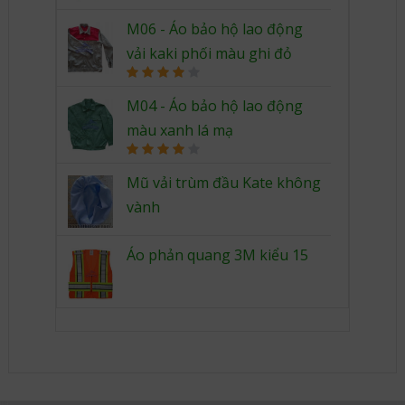
out of 5
M06 - Áo bảo hộ lao động
vải kaki phối màu ghi đỏ
Rated
4.00
out
M04 - Áo bảo hộ lao động
of 5
màu xanh lá mạ
Rated
4.00
out
Mũ vải trùm đầu Kate không
of 5
vành
Áo phản quang 3M kiểu 15