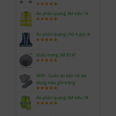
Rated
5.00
out of 5
Áo phản quang 3M kiểu 16
Rated
5.00
out of 5
Áo phản quang chữ A giá rẻ
Rated
5.00
out of 5
Khẩu trang 3M 8247
Rated
5.00
out of 5
M09 - Quần áo bảo hộ lao
động màu ghi trắng
Rated
5.00
out of 5
Áo phản quang 3M kiểu 18
Rated
5.00
out of 5