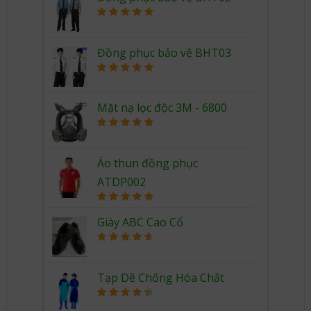
Rated
5.00
out of 5
Đồng phục bảo vệ BHT03
Rated
5.00
out of 5
Mặt nạ lọc độc 3M - 6800
Rated
5.00
out of 5
Áo thun đồng phục
ATDP002
Rated
5.00
out of 5
Giày ABC Cao Cổ
Rated
4.67
out of 5
Tạp Dề Chống Hóa Chất
Rated
4.50