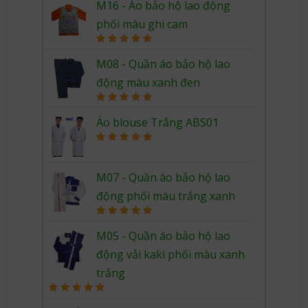
M16 - Áo bảo hộ lao động
phối màu ghi cam
Rated
5.00
out of 5
M08 - Quần áo bảo hộ lao
động màu xanh đen
Rated
5.00
out of 5
Áo blouse Trắng ABS01
Rated
5.00
out of 5
M07 - Quần áo bảo hộ lao
động phối màu trắng xanh
Rated
5.00
out of 5
M05 - Quần áo bảo hộ lao
động vải kaki phối màu xanh
trắng
Rated
5.00