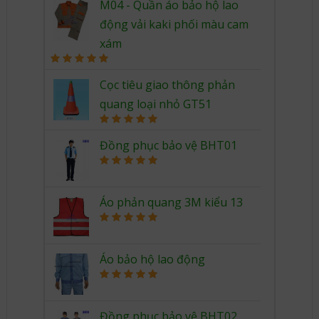
out of 5
M04 - Quần áo bảo hộ lao
động vải kaki phối màu cam
xám
Rated
5.00
out of 5
Cọc tiêu giao thông phản
quang loại nhỏ GT51
Rated
5.00
out of 5
Đồng phục bảo vệ BHT01
Rated
5.00
out of 5
Áo phản quang 3M kiểu 13
Rated
5.00
out of 5
Áo bảo hộ lao động
Rated
5.00
out of 5
Đồng phục bảo vệ BHT02