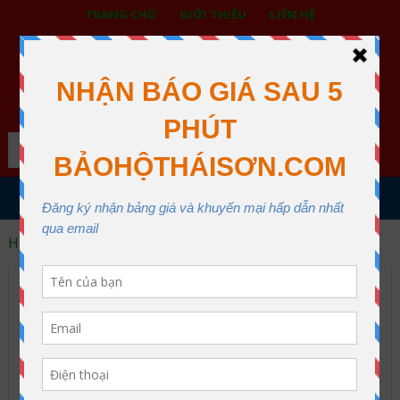
TRANG CHỦ
GIỚI THIỆU
LIÊN HỆ
BẢO HỘ LAO ĐỘNG THÁI SƠN
XƯỞNG MAY THÁI SƠN QUẬN 12
Search
MENU
Home
Tin an toàn
Tin an toàn Archive
quần áo công nhân giá rẻ mua ở đâu ?