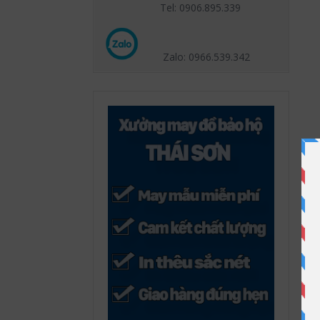
Tel: 0906.895.339
Zalo: 0966.539
.342