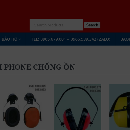
N
Search
 BẢO HỘ
TEL: 0905.679.001 – 0966.539.342 (ZALO)
BAO
I PHONE CHỐNG ỒN