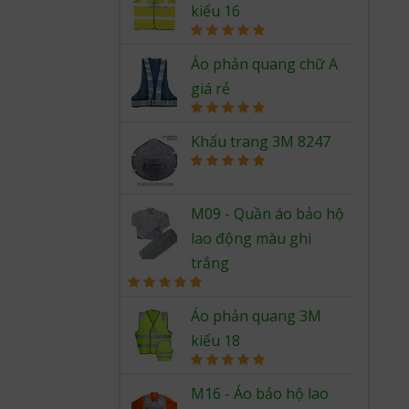
kiểu 16
Rated
5.00
out of 5
Áo phản quang chữ A
giá rẻ
Rated
5.00
out of 5
Khẩu trang 3M 8247
Rated
5.00
out of 5
M09 - Quần áo bảo hộ
lao động màu ghi
trắng
Rated
5.00
out of 5
Áo phản quang 3M
kiểu 18
Rated
5.00
out of 5
M16 - Áo bảo hộ lao