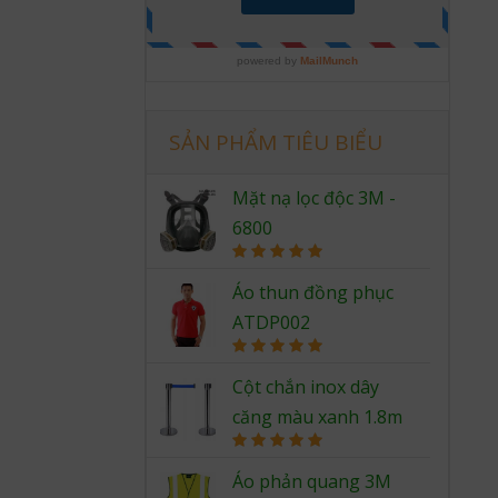
SẢN PHẨM TIÊU BIỂU
Mặt nạ lọc độc 3M -
6800
Rated
5.00
out of 5
Áo thun đồng phục
ATDP002
Rated
5.00
out of 5
Cột chắn inox dây
căng màu xanh 1.8m
Rated
5.00
out of 5
Áo phản quang 3M