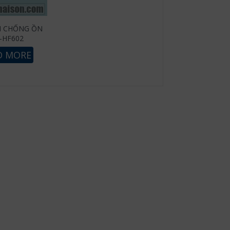
I CHỐNG ỒN
-HF602
D MORE