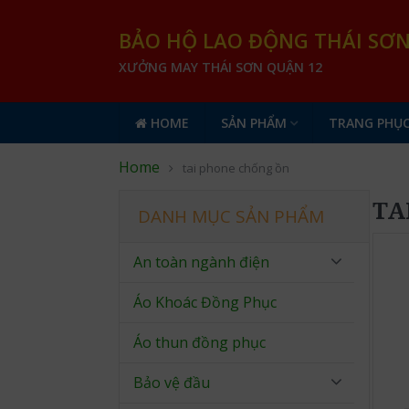
BẢO HỘ LAO ĐỘNG THÁI SƠ
XƯỞNG MAY THÁI SƠN QUẬN 12
HOME
SẢN PHẨM
TRANG PHỤC
Home
tai phone chống ồn
TA
DANH MỤC SẢN PHẨM
An toàn ngành điện
Áo Khoác Đồng Phục
Áo thun đồng phục
Bảo vệ đầu