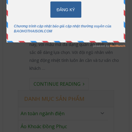
Mua quần áo bảo hộ chất lượng tốt mà
giá lại rẻ?
Công ty bảo hộ Thái Sơn luôn tự hào là nhà cung
cấp quần áo có chất lượng và uy tín nhất hiện
nay, với mẫu mã đa dạng quần áo nhiều màu
sắc dễ dàng lựa chọn. Với đội ngũ nhân viên
năng động nhiệt tình luôn ân cần và tư vấn cho
khách …
CONTINUE READING
DANH MỤC SẢN PHẨM
An toàn ngành điện
Áo Khoác Đồng Phục