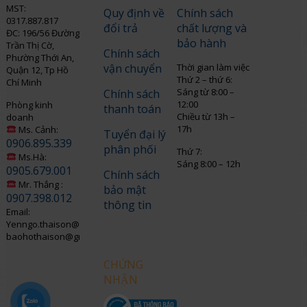
MST:
Quy định về
Chính sách
0317.887.817
đổi trả
chất lượng và
ĐC: 196/56 Đường
bảo hành
Trần Thị Cờ,
Chính sách
Phường Thới An,
vận chuyển
Thời gian làm việc
Quận 12, Tp Hồ
Thứ 2 – thứ 6:
Chí Minh
Sáng từ 8:00 –
Chính sách
12:00
Phòng kinh
thanh toán
Chiều từ 13h –
doanh
17h
Ms. Cảnh:
Tuyển đại lý
0906.895.339
phân phối
Thứ 7:
Ms.Hà:
Sáng 8:00 – 12h
0905.679.001
Chính sách
Mr. Thắng :
bảo mật
0907.398.012
thông tin
Email:
Yenngo.thaison@gmail.com
baohothaison@gmail.com
CHỨNG
NHẬN