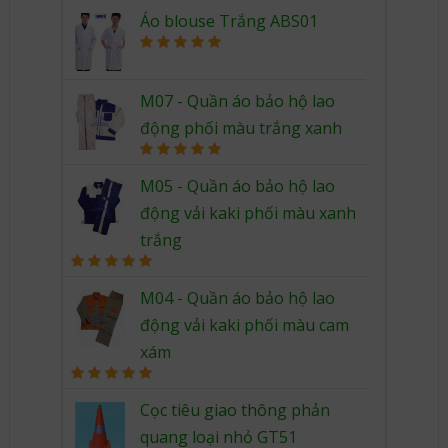
Rated
5.00
out of 5
Áo blouse Trắng ABS01
Rated
5.00
out of 5
M07 - Quần áo bảo hộ lao
động phối màu trắng xanh
Rated
5.00
out of 5
M05 - Quần áo bảo hộ lao
động vải kaki phối màu xanh
trắng
Rated
5.00
out of 5
M04 - Quần áo bảo hộ lao
động vải kaki phối màu cam
xám
Rated
5.00
out of 5
Cọc tiêu giao thông phản
quang loại nhỏ GT51