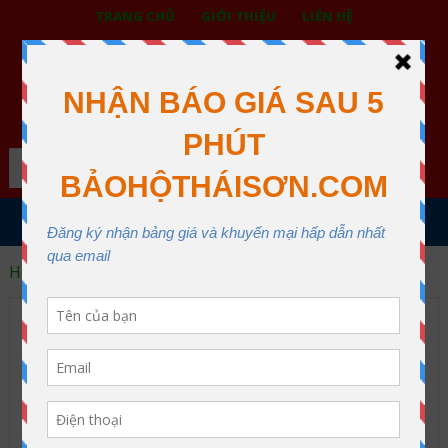
TRANG CHỦ
GIỚI THIỆU
LIÊN HỆ
BẢO HỘ LAO ĐỘNG THÁI SƠN
XƯỞNG MAY THÁI SƠN QUẬN 12
Search
MENU
Home
Quần áo công nhân
Quần áo công nhân
Archive