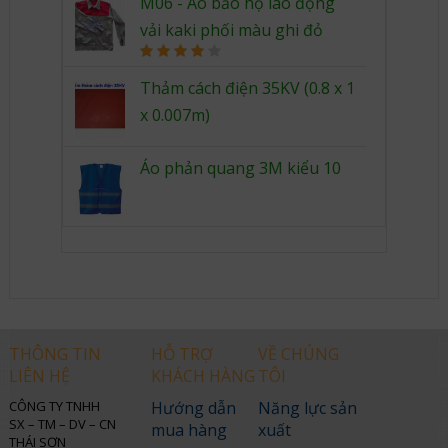
4.00
out
M06 - Áo bảo hộ lao động
of 5
vải kaki phối màu ghi đỏ
Rated
4.00
out
Thảm cách điện 35KV (0.8 x 1
of 5
x 0.007m)
Áo phản quang 3M kiểu 10
THÔNG TIN
HỖ TRỢ
VỀ CHÚNG
LIÊN HỆ
KHÁCH HÀNG
TÔI
CÔNG TY TNHH
Hướng dẫn
Năng lực sản
SX – TM – DV – CN
mua hàng
xuất
THÁI SƠN