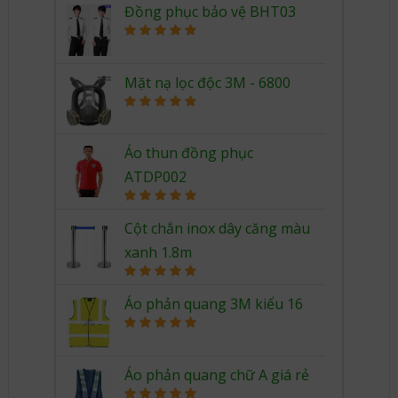
Đồng phục bảo vệ BHT03
Rated
5.00
out of 5
Mặt nạ lọc độc 3M - 6800
Rated
5.00
out of 5
Áo thun đồng phục
ATDP002
Rated
5.00
out of 5
Cột chắn inox dây căng màu
xanh 1.8m
Rated
5.00
out of 5
Áo phản quang 3M kiểu 16
Rated
5.00
out of 5
Áo phản quang chữ A giá rẻ