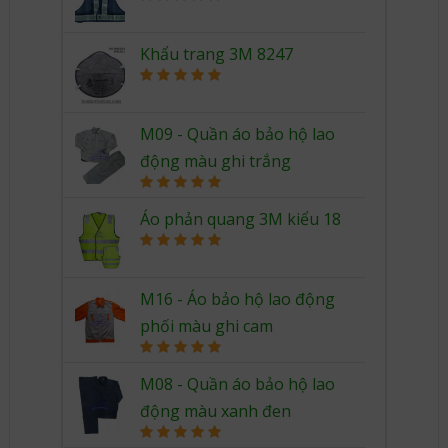
Rated
5.00
out of 5
Khẩu trang 3M 8247
Rated
5.00
out of 5
M09 - Quần áo bảo hộ lao
động màu ghi trắng
Rated
5.00
out of 5
Áo phản quang 3M kiểu 18
Rated
5.00
out of 5
M16 - Áo bảo hộ lao động
phối màu ghi cam
Rated
5.00
out of 5
M08 - Quần áo bảo hộ lao
động màu xanh đen