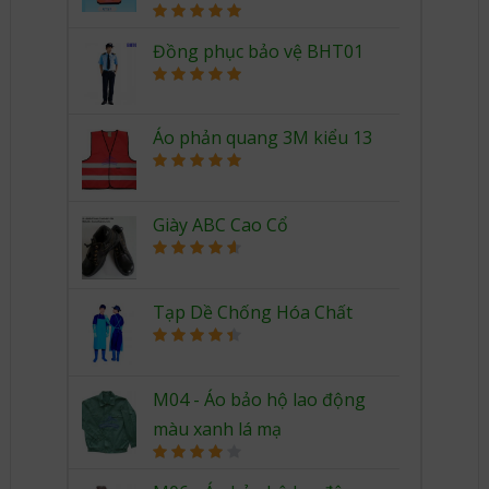
Rated
5.00
out of 5
Đồng phục bảo vệ BHT01
Rated
5.00
out of 5
Áo phản quang 3M kiểu 13
Rated
5.00
out of 5
Giày ABC Cao Cổ
Rated
4.67
out of 5
Tạp Dề Chống Hóa Chất
Rated
4.50
out of 5
M04 - Áo bảo hộ lao động
màu xanh lá mạ
Rated