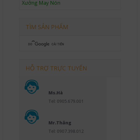
Xưởng May Nón
TÌM SẢN PHẨM
HỖ TRỢ TRỰC TUYẾN
Ms.Hà
Tel: 0905.679.001
Mr.Thắng
Tel: 0907.398.012