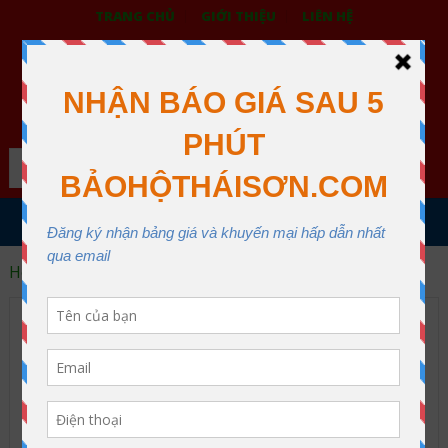
TRANG CHỦ
GIỚI THIỆU
LIÊN HỆ
BẢO HỘ LAO ĐỘNG THÁI SƠN
XƯỞNG MAY THÁI SƠN QUẬN 12
Search
MENU
Home
quan ao bao ho lao dong tphcm
quan ao bao ho lao dong
tphcm Archive