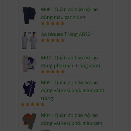
Rated
5.00
out of 5
M08 - Quần áo bảo hộ lao
động màu xanh đen
Rated
5.00
out of 5
Áo blouse Trắng ABS01
Rated
5.00
out of 5
M07 - Quần áo bảo hộ lao
động phối màu trắng xanh
Rated
5.00
out of 5
M05 - Quần áo bảo hộ lao
động vải kaki phối màu xanh
trắng
Rated
5.00
out of 5
M04 - Quần áo bảo hộ lao
động vải kaki phối màu cam