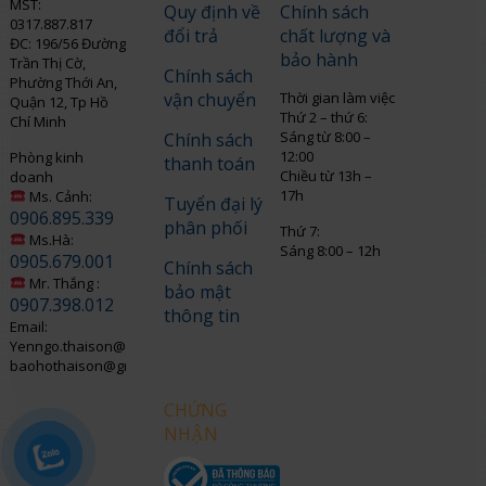
MST:
Quy định về
Chính sách
0317.887.817
đổi trả
chất lượng và
ĐC: 196/56 Đường
bảo hành
Trần Thị Cờ,
Chính sách
Phường Thới An,
vận chuyển
Thời gian làm việc
Quận 12, Tp Hồ
Thứ 2 – thứ 6:
Chí Minh
Sáng từ 8:00 –
Chính sách
12:00
Phòng kinh
thanh toán
Chiều từ 13h –
doanh
17h
Ms. Cảnh:
Tuyển đại lý
0906.895.339
phân phối
Thứ 7:
Ms.Hà:
Sáng 8:00 – 12h
0905.679.001
Chính sách
Mr. Thắng :
bảo mật
0907.398.012
thông tin
Email:
Yenngo.thaison@gmail.com
baohothaison@gmail.com
CHỨNG
NHẬN