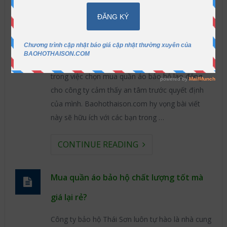
Kinh nghiệm chọn mua quần áo bảo hộ
cho công ty
Hôm nay công ty Thái Sơn xin đưa ra một số
kinh nghiệm giúp cho các bạn đang phân vân
trong việc chọn mua quần áo bảo hộ lao động
cho công ty cảm thấy an tâm trước quyết định
của mình. Baohothaison.com hy vọng bài viết
này sẽ hữu ích với các bạn trong …
CONTINUE READING
Mua quần áo bảo hộ chất lượng tốt mà
giá lại rẻ?
Công ty bảo hộ Thái Sơn luôn tự hào là nhà cung