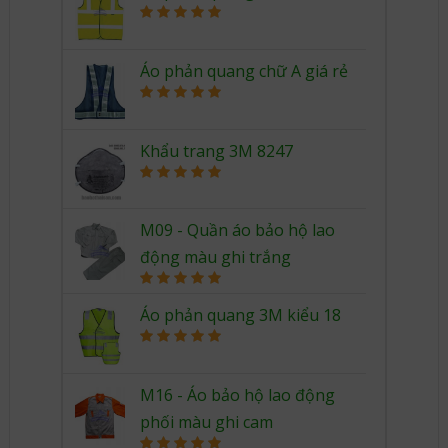
Rated
5.00
out of 5
Áo phản quang chữ A giá rẻ
Rated
5.00
out of 5
Khẩu trang 3M 8247
Rated
5.00
out of 5
M09 - Quần áo bảo hộ lao
động màu ghi trắng
Rated
5.00
out of 5
Áo phản quang 3M kiểu 18
Rated
5.00
out of 5
M16 - Áo bảo hộ lao động
phối màu ghi cam