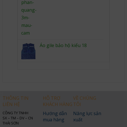
Áo gile bảo hộ kiểu 18
THÔNG TIN
HỖ TRỢ
VỀ CHÚNG
LIÊN HỆ
KHÁCH HÀNG
TÔI
CÔNG TY TNHH
Hướng dẫn
Năng lực sản
SX – TM – DV – CN
mua hàng
xuất
THÁI SƠN