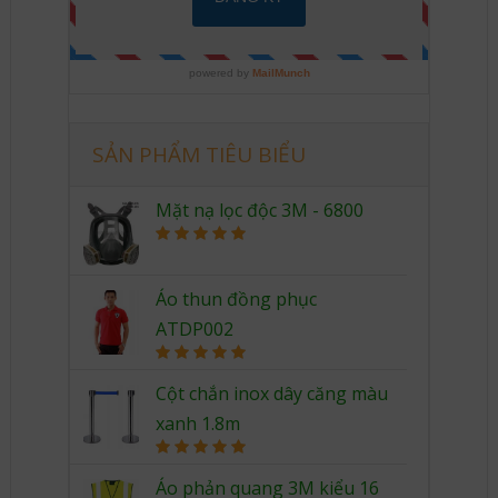
SẢN PHẨM TIÊU BIỂU
Mặt nạ lọc độc 3M - 6800
Rated
5.00
out of 5
Áo thun đồng phục
ATDP002
Rated
5.00
out of 5
Cột chắn inox dây căng màu
xanh 1.8m
Rated
5.00
out of 5
Áo phản quang 3M kiểu 16