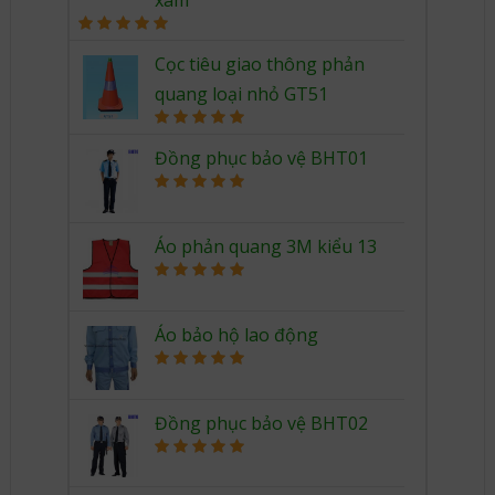
xám
Rated
5.00
out of 5
Cọc tiêu giao thông phản
quang loại nhỏ GT51
Rated
5.00
out of 5
Đồng phục bảo vệ BHT01
Rated
5.00
out of 5
Áo phản quang 3M kiểu 13
Rated
5.00
out of 5
Áo bảo hộ lao động
Rated
5.00
out of 5
Đồng phục bảo vệ BHT02
Rated
5.00
out of 5