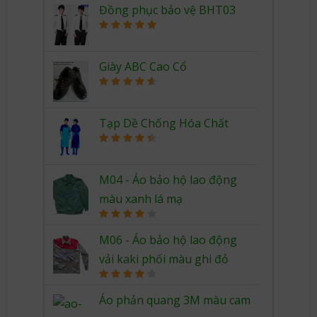
Đồng phục bảo vệ BHT03
Rated
5.00
out of 5
Giày ABC Cao Cổ
Rated
4.67
out of 5
Tạp Dề Chống Hóa Chất
Rated
4.50
out of 5
M04 - Áo bảo hộ lao động
màu xanh lá mạ
Rated
4.00
out
M06 - Áo bảo hộ lao động
of 5
vải kaki phối màu ghi đỏ
Rated
4.00
out
Áo phản quang 3M màu cam
of 5