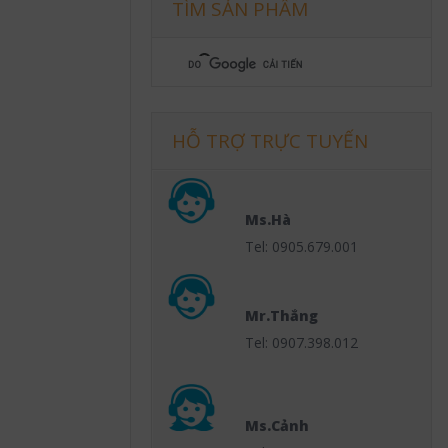
TÌM SẢN PHẨM
HỖ TRỢ TRỰC TUYẾN
Ms.Hà
Tel: 0905.679.001
Mr.Thắng
Tel: 0907.398.012
Ms.Cảnh