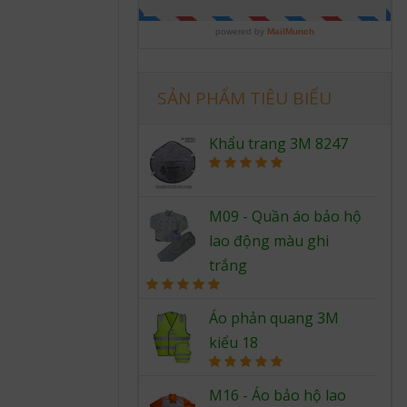
SẢN PHẨM TIÊU BIỂU
Khẩu trang 3M 8247
Rated
5.00
out of 5
M09 - Quần áo bảo hộ
lao động màu ghi
trắng
Rated
5.00
out of 5
Áo phản quang 3M
kiểu 18
Rated
5.00
out of 5
M16 - Áo bảo hộ lao