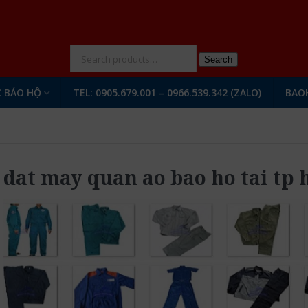
N
Search
 BẢO HỘ
TEL: 0905.679.001 – 0966.539.342 (ZALO)
BAO
dat may quan ao bao ho tai tp