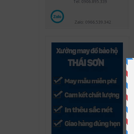
Tel: 0906.895.339
Zalo: 0966.539
.342