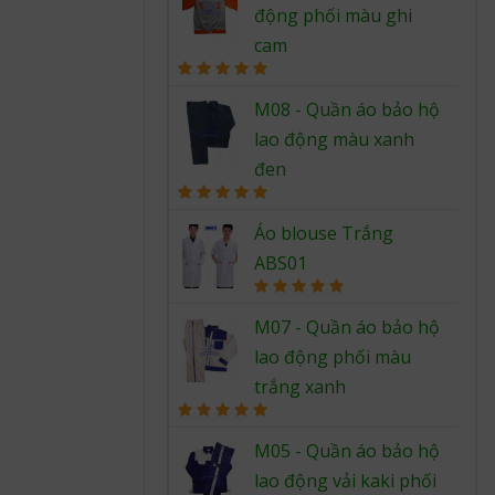
động phối màu ghi
cam
Rated
5.00
out of 5
M08 - Quần áo bảo hộ
lao động màu xanh
đen
Rated
5.00
out of 5
Áo blouse Trắng
ABS01
Rated
5.00
out of 5
M07 - Quần áo bảo hộ
lao động phối màu
trắng xanh
Rated
5.00
out of 5
M05 - Quần áo bảo hộ
lao động vải kaki phối