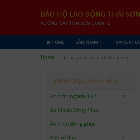
BẢO HỘ LAO ĐỘNG THÁI SƠ
XƯỞNG MAY THÁI SƠN QUẬN 12
HOME
SẢN PHẨM
TRANG PHỤC
Home
dat may quan ao bao ho tai tp hcm
DANH MỤC SẢN PHẨM
An toàn ngành điện
Áo Khoác Đồng Phục
Áo thun đồng phục
Bảo vệ đầu