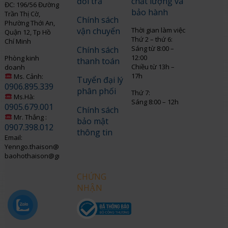
đổi trả
chất lượng và
ĐC: 196/56 Đường
bảo hành
Trần Thị Cờ,
Chính sách
Phường Thới An,
vận chuyển
Thời gian làm việc
Quận 12, Tp Hồ
Thứ 2 – thứ 6:
Chí Minh
Sáng từ 8:00 –
Chính sách
12:00
Phòng kinh
thanh toán
Chiều từ 13h –
doanh
17h
Ms. Cảnh:
Tuyển đại lý
0906.895.339
phân phối
Thứ 7:
Ms.Hà:
Sáng 8:00 – 12h
0905.679.001
Chính sách
Mr. Thắng :
bảo mật
0907.398.012
thông tin
Email:
Yenngo.thaison@gmail.com
baohothaison@gmail.com
CHỨNG
NHẬN