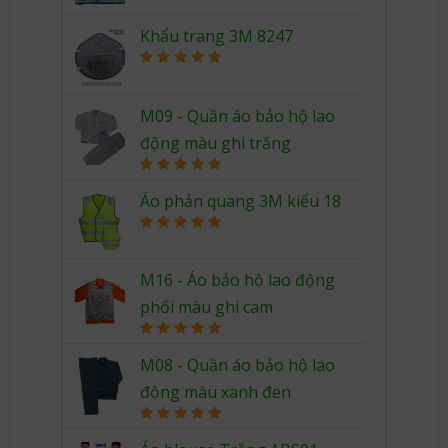
out of 5
Khẩu trang 3M 8247
Rated
5.00
out of 5
M09 - Quần áo bảo hộ lao
động màu ghi trắng
Rated
5.00
out of 5
Áo phản quang 3M kiểu 18
Rated
5.00
out of 5
M16 - Áo bảo hộ lao động
phối màu ghi cam
Rated
5.00
out of 5
M08 - Quần áo bảo hộ lao
động màu xanh đen
Rated
5.00
out of 5