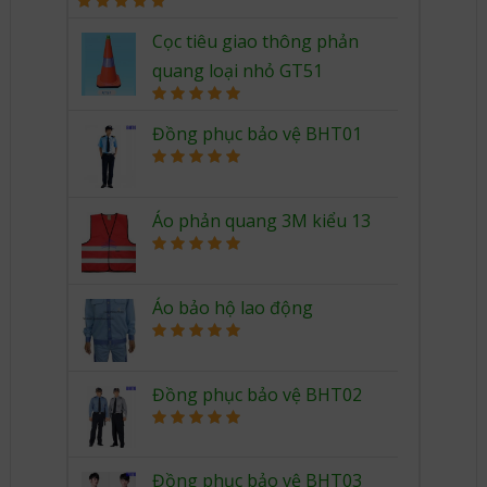
Rated
5.00
out of 5
Cọc tiêu giao thông phản
quang loại nhỏ GT51
Rated
5.00
out of 5
Đồng phục bảo vệ BHT01
Rated
5.00
out of 5
Áo phản quang 3M kiểu 13
Rated
5.00
out of 5
Áo bảo hộ lao động
Rated
5.00
out of 5
Đồng phục bảo vệ BHT02
Rated
5.00
out of 5
Đồng phục bảo vệ BHT03