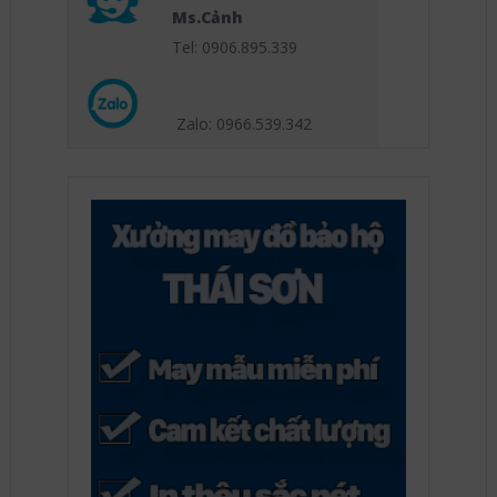
Ms.Cảnh
Tel: 0906.895.339
Zalo: 0966.539
.342