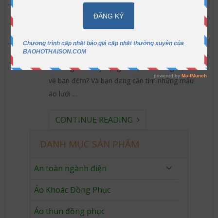
Đặc điểm áo lưới phản quang
Lợi ích mà áo lưới phản quang mang lại Bạn là
nhà quản lý có trách nhiệm, luôn đặt an toàn
của người lao động lên hàng đầu? Bạn là chủ dự
án công trình xây dựng có đặc thù công việc làm
về ban đêm? Và bạn đang cần tìm những mẫu
áo lưới …
CONTINUE READING
DANH MỤC SẢN PHẨM
An toàn ngành điện
Áo Khoác Đồng Phục
Áo thun đồng phục