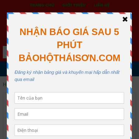
TRANG CHỦ
GIỚI THIỆU
LIÊN HỆ
BẢO HỘ LAO ĐỘNG THÁI SƠN
XƯỞNG MAY THÁI SƠN QUẬN 12
Search
MENU
Home
áo bảo hộ phản quang
áo bảo hộ phản quang
Archive