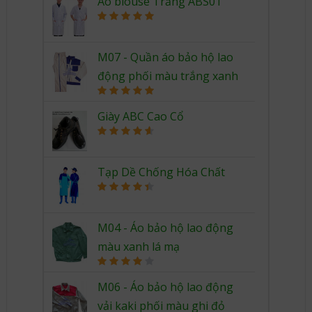
Áo blouse Trắng ABS01
Rated
5.00
out of 5
M07 - Quần áo bảo hộ lao
động phối màu trắng xanh
Rated
5.00
out of 5
Giày ABC Cao Cổ
Rated
4.67
out of 5
Tạp Dề Chống Hóa Chất
Rated
4.50
out of 5
M04 - Áo bảo hộ lao động
màu xanh lá mạ
Rated
4.00
out
M06 - Áo bảo hộ lao động
of 5
vải kaki phối màu ghi đỏ