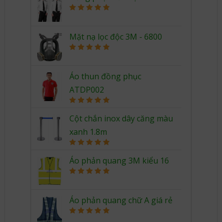
Rated
5.00
out of 5
Mặt nạ lọc độc 3M - 6800
Rated
5.00
out of 5
Áo thun đồng phục
ATDP002
Rated
5.00
out of 5
Cột chắn inox dây căng màu
xanh 1.8m
Rated
5.00
out of 5
Áo phản quang 3M kiểu 16
Rated
5.00
out of 5
Áo phản quang chữ A giá rẻ
Rated
5.00