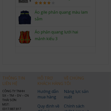
Rated
4.00
out
Áo gile phản quang màu lam
of 5
sẫm
Áo phản quang lưới hai
mảnh kiểu 3
THÔNG TIN
HỖ TRỢ
VỀ CHÚNG
LIÊN HỆ
KHÁCH HÀNG
TÔI
CÔNG TY TNHH
Hướng dẫn
Năng lực sản
SX – TM – DV – CN
mua hàng
xuất
THÁI SƠN
MST:
Quy định về
Chính sách
0317.887.817